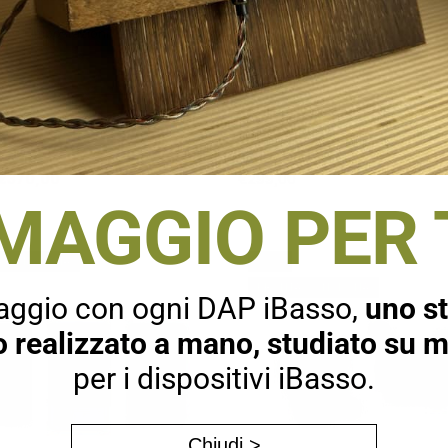
Impostazioni
OK
DC-Elite – DAC e
iBasso Nunchaku – DAC AM
atore Cuffie USB di
valvolare con doppio CS43
ento portatile EX-DEMO
JAN6418 e uscita 4,4 mm
€
370,00
€
299,00
MAGGIO PER 
A CONSEGNA
-30%
PRONTA CONSEGNA
aggio con ogni DAP iBasso,
uno st
o realizzato a mano, studiato su m
per i dispositivi iBasso.
Chiudi >