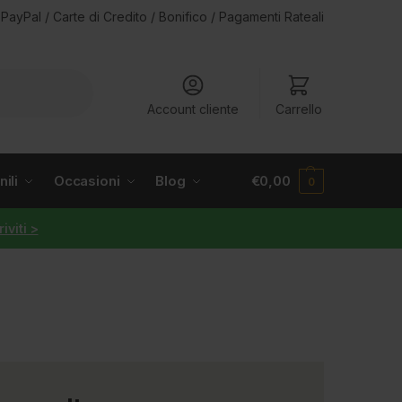
PayPal / Carte di Credito / Bonifico / Pagamenti Rateali
Account cliente
Carrello
ili
Occasioni
Blog
€
0,00
0
riviti >