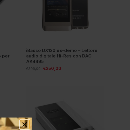
iBasso DX120 ex-demo – Lettore
o per
audio digitale Hi-Res con DAC
AK4495
€
250,00
€
399,00