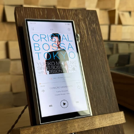
Kunlun – Amplificatore
iBasso PB6 Macaw – Amplif
desktop High-End GaN
cuffie valvolare portatile co
Raytheon JAN6418
€
399,00
PRONTA CONSEGNA
A CONSEGNA
Utilizziamo i cookie per migliorare la tua esperienza di
navigazione. Navigando questo sito sei d'accordo con
l'utilizzo degli stessi.