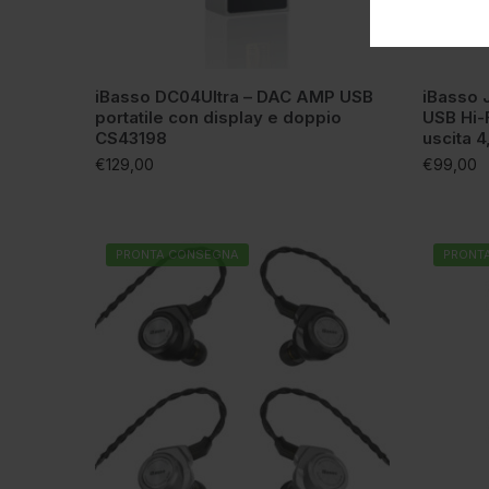
iBasso DC04Ultra – DAC AMP USB
iBasso 
portatile con display e doppio
USB Hi-
CS43198
uscita 
€
129,00
€
99,00
PRONTA CONSEGNA
PRONT