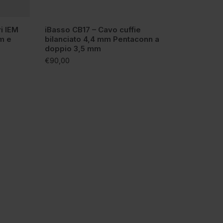
ri IEM
iBasso CB17 – Cavo cuffie
m e
bilanciato 4,4 mm Pentaconn a
doppio 3,5 mm
€
90,00