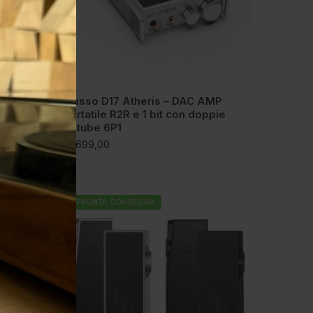
icatore
iBasso D17 Atheris – DAC AMP
n 4
portatile R2R e 1 bit con doppie
Nutube 6P1
€
1.699,00
PRONTA CONSEGNA