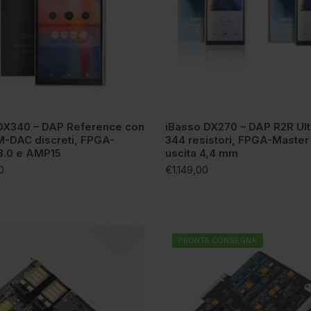
DX340 – DAP Reference con
iBasso DX270 – DAP R2R Ult
-DAC discreti, FPGA-
344 resistori, FPGA-Master 
3.0 e AMP15
uscita 4,4 mm
0
€
1.149,00
PRONTA CONSEGNA