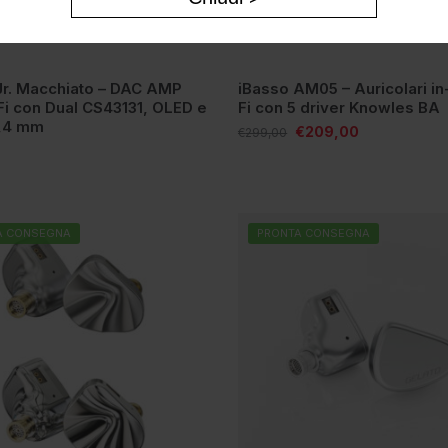
Jr. Macchiato – DAC AMP
iBasso AM05 – Auricolari in
Fi con Dual CS43131, OLED e
Fi con 5 driver Knowles BA
4,4 mm
€
209,00
€
299,00
A CONSEGNA
PRONTA CONSEGNA