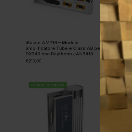
iBasso AMP16 – Modulo
iBasso 
amplificatore Tube e Class AB per
cuffie 
DX340 con Raytheon JAN6418
€
599,00
€
219,00
PRONTA CONSEGNA
-26%
PRONT