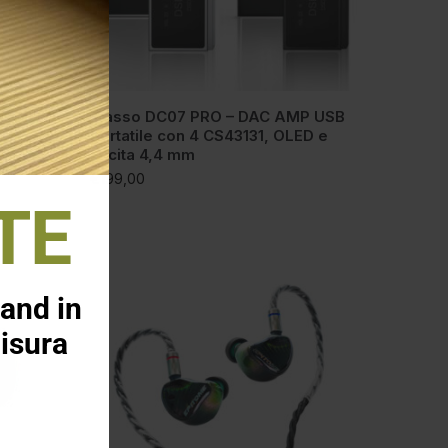
P USB
iBasso DC07 PRO – DAC AMP USB
198,
portatile con 4 CS43131, OLED e
uscita 4,4 mm
€
199,00
TE
and in
isura