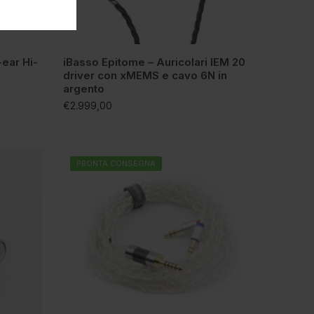
-ear Hi-
iBasso Epitome – Auricolari IEM 20
driver con xMEMS e cavo 6N in
argento
€
2.999,00
PRONTA CONSEGNA