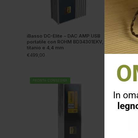
iBasso DC-Elite – DAC AMP USB
iBasso 
portatile con ROHM BD34301EKV,
Amplific
titanio e 4,4 mm
riferim
€
499,00
€
499,00
O
PRONTA CONSEGNA
PRONT
In om
legn