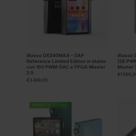
iBasso DX340MAX – DAP
iBasso 
Reference Limited Edition in titanio
128 PWM
con 160 PWM-DAC e FPGA-Master
Master 
3.0
€
1.699,0
€
3.499,00
PRONTA CONSEGNA