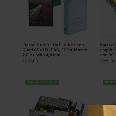
iBasso DX180 – DAP Hi-Res con
iBasso 
Quad CS43131 DAC, FPGA-Master
amplific
2.0 e uscita 4,4 mm
con 80 
€
499,00
€
279,00
PRONTA CONSEGNA
PRONT