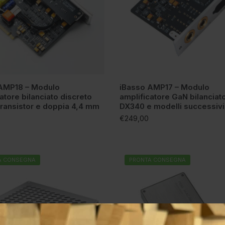
AMP18 – Modulo
iBasso AMP17 – Modulo
atore bilanciato discreto
amplificatore GaN bilanciat
transistor e doppia 4,4 mm
DX340 e modelli successivi
€
249,00
A CONSEGNA
PRONTA CONSEGNA