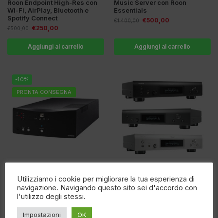
Roon Endpoint High-Res con
Music Server con Roon
Wi-Fi, AirPlay, Bluetooth e
Essentials
Spotify Connect
€
500,00
€
1.400,00
€
250,00
€
500,00
Aggiungi al carrello
Aggiungi al carrello
-10%
PRONTA CONSEGNA
MOON MiND 2 – network
Denon DNP-2000NE – Network
Utilizziamo i cookie per migliorare la tua esperienza di
player hi-fi streamer audio ad
player Hi-Res con HEOS, USB-
navigazione. Navigando questo sito sei d'accordo con
alta risoluzione
DAC 32/384 & DSD11.2 e HDMI
l'utilizzo degli stessi.
ARC
€
2.700,00
€
3.000,00
€
1.600,00
Impostazioni
OK