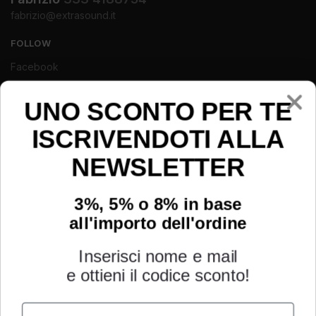
fabrizio@extrasound.it
FOLLOW
Facebook
Instagram
Youtube
UNO SCONTO PER TE
ISCRIVENDOTI ALLA
NEWSLETTER
3%, 5% o 8% in base
all'importo dell'ordine
Inserisci nome e mail
e ottieni il codice sconto!
Name