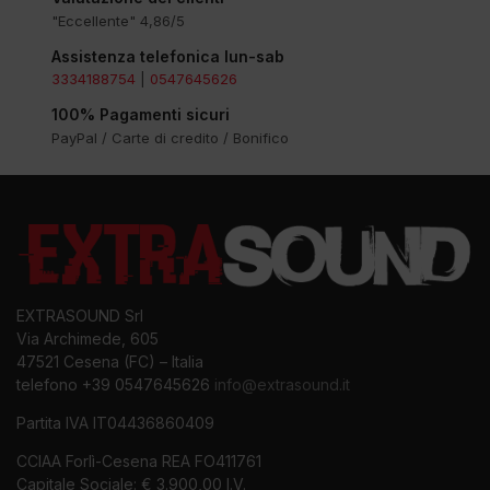
"Eccellente" 4,86/5
Assistenza telefonica lun-sab
3334188754
|
0547645626
100% Pagamenti sicuri
PayPal / Carte di credito / Bonifico
EXTRASOUND Srl
Via Archimede, 605
47521 Cesena (FC) – Italia
telefono +39 0547645626
info@extrasound.it
Partita IVA IT04436860409
CCIAA Forlì-Cesena REA FO411761
Capitale Sociale: € 3.900,00 I.V.