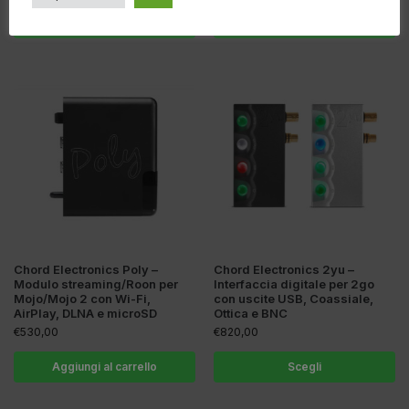
Aggiungi al carrello
Scegli
Chord Electronics Poly –
Chord Electronics 2yu –
Modulo streaming/Roon per
Interfaccia digitale per 2go
Mojo/Mojo 2 con Wi-Fi,
con uscite USB, Coassiale,
AirPlay, DLNA e microSD
Ottica e BNC
€
530,00
€
820,00
Aggiungi al carrello
Scegli