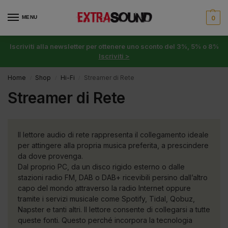
MENU
0
Iscriviti alla newsletter per ottenere uno sconto del 3%, 5% o 8%
Iscriviti >
Home
Shop
Hi-Fi
Streamer di Rete
/
/
/
Streamer di Rete
Il lettore audio di rete rappresenta il collegamento ideale
per attingere alla propria musica preferita, a prescindere
da dove provenga.
Dal proprio PC, da un disco rigido esterno o dalle
stazioni radio FM, DAB o DAB+ ricevibili persino dall’altro
capo del mondo attraverso la radio Internet oppure
tramite i servizi musicale come Spotify, Tidal, Qobuz,
Napster e tanti altri. Il lettore consente di collegarsi a tutte
queste fonti. Questo perché incorpora la tecnologia