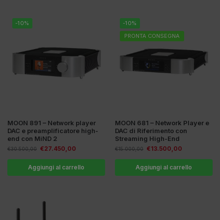
-10%
-10%
PRONTA CONSEGNA
MOON 891 – Network player
MOON 681 – Network Player e
DAC e preamplificatore high-
DAC di Riferimento con
end con MiND 2
Streaming High-End
€
27.450,00
€
13.500,00
€
30.500,00
€
15.000,00
Aggiungi al carrello
Aggiungi al carrello