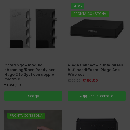
-40%
PRONTA CONSEGNA
Chord 2go – Modulo
Piega Connect – hub wireless
streaming/Roon Ready per
hi-fi per diffusori Piega Ace
Hugo 2 (e 2yu) con doppio
Wireless
microSD
€
180,00
€
300,00
€
1.350,00
Scegli
Aggiungi al carrello
PRONTA CONSEGNA