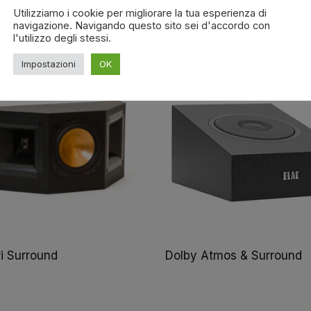
Utilizziamo i cookie per migliorare la tua esperienza di
da Pavimento
Casse da Scaffale
navigazione. Navigando questo sito sei d'accordo con
l'utilizzo degli stessi.
Impostazioni
OK
ri Surround
Dolby Atmos & Surround