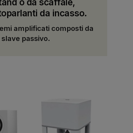
and o da scaffale,
toparlanti da incasso.
stemi amplificati composti da
 slave passivo.