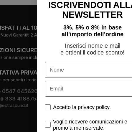
ISCRIVENDOTI ALL
NEWSLETTER
FOLLOW
3%, 5% o 8% in base
SFATTI AL 100%
all'importo dell'ordine
Nuovi Garantiti 2 Anni.
Facebook
Instagram
Inserisci nome e mail
ZIONI SICURE
Youtube
e ottieni il codice sconto!
zione sempre inclusa.
Name
ATIVA PRIVATA
per sconti ulteriori.
Email
o
0547 645626
io
333 4188754
@extrasound.it
Spunte obbligatorie
Accetto la privacy policy.
Spunte obbligatorie
Voglio ricevere comunicazioni e
promo a me riservate.