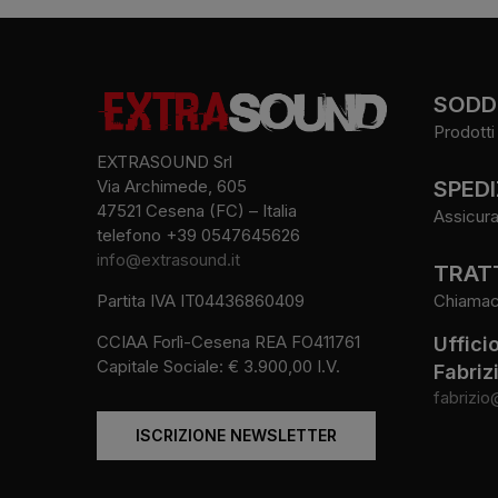
SODDI
Prodotti 
EXTRASOUND Srl
SPEDI
Via Archimede, 605
47521 Cesena (FC) – Italia
Assicura
telefono +39 0547645626
info@extrasound.it
TRATT
Chiamaci 
Partita IVA IT04436860409
CCIAA Forlì-Cesena REA FO411761
Uffici
Capitale Sociale: € 3.900,00 I.V.
Fabriz
fabrizio
ISCRIZIONE NEWSLETTER