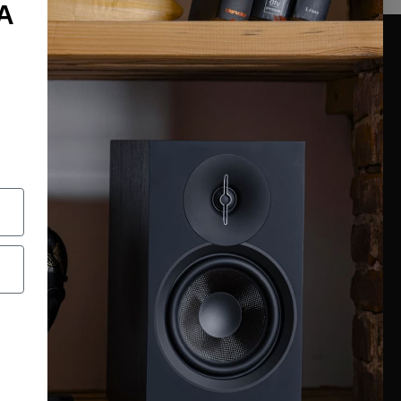
A
INFORMAZIONI
Chi siamo
Condizioni generali
Garanzia
Richiesta assistenza tecnica
Diritto di recesso
Pagamenti e spedizioni
Privacy policy
Utilizzo dei cookies
Recedi dal contratto