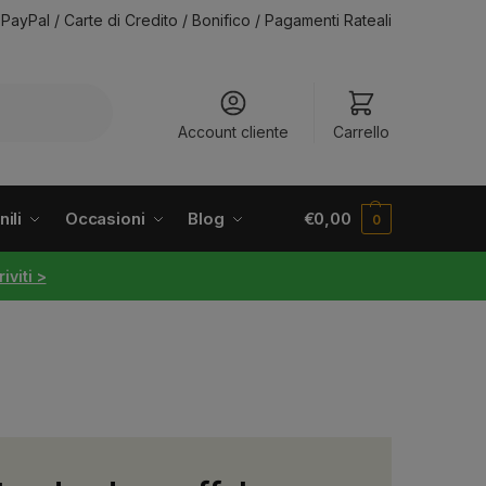
PayPal / Carte di Credito / Bonifico / Pagamenti Rateali
Account cliente
Carrello
ili
Occasioni
Blog
€
0,00
0
riviti >