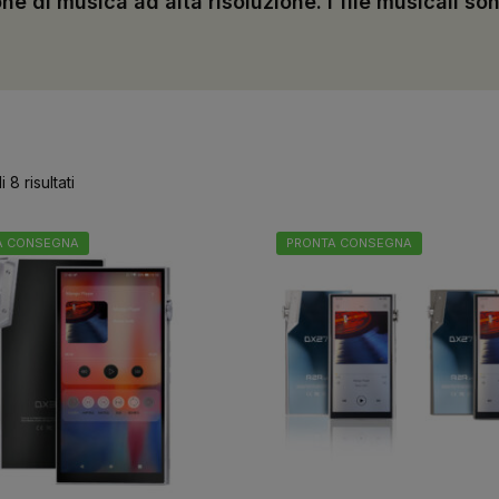
ione di musica ad alta risoluzione. I file musicali 
 8 risultati
A CONSEGNA
PRONTA CONSEGNA