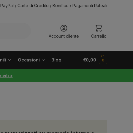
PayPal / Carte di Credito / Bonifico / Pagamenti Rateali
Account cliente
Carrello
ili
Occasioni
Blog
€
0,00
0
riviti >