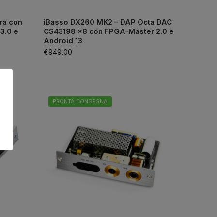
ra con
iBasso DX260 MK2 – DAP Octa DAC
3.0 e
CS43198 x8 con FPGA-Master 2.0 e
Android 13
€
949,00
PRONTA CONSEGNA