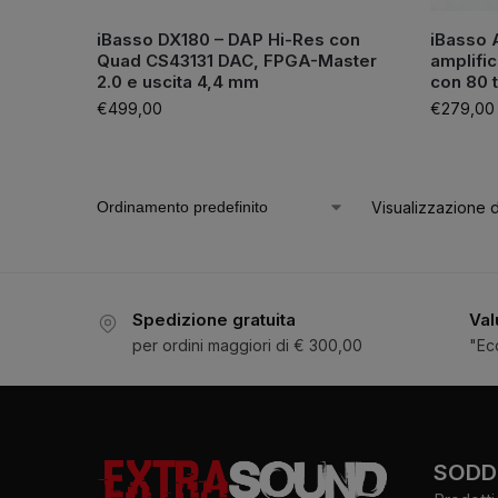
iBasso DX180 – DAP Hi-Res con
iBasso 
Quad CS43131 DAC, FPGA-Master
amplific
2.0 e uscita 4,4 mm
con 80 
€
499,00
€
279,00
Visualizzazione di
Spedizione gratuita
Val
per ordini maggiori di € 300,00
"Ec
SODDI