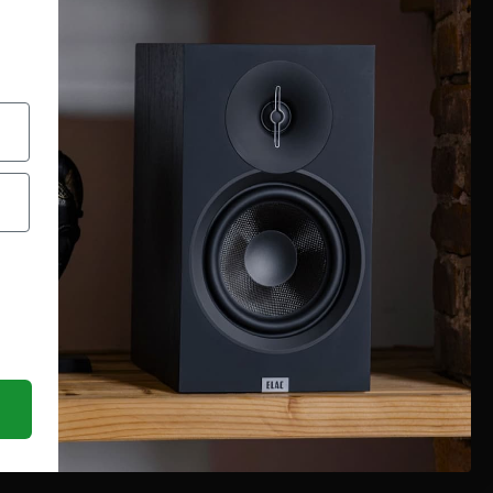
Chi siamo
Condizioni generali
Garanzia
Richiesta assistenza tecnica
Diritto di recesso
Pagamenti e spedizioni
Privacy policy
Utilizzo dei cookies
Recedi dal contratto