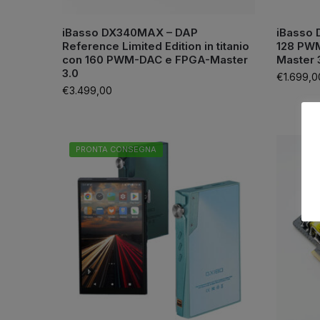
iBasso DX340MAX – DAP
iBasso 
Reference Limited Edition in titanio
128 PWM
con 160 PWM-DAC e FPGA-Master
Master 
3.0
€
1.699,0
€
3.499,00
PRONTA CONSEGNA