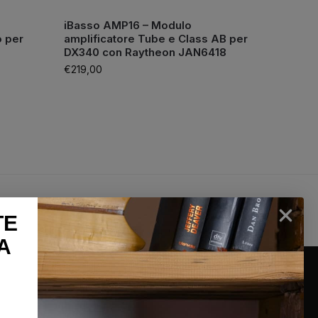
iBasso AMP16 – Modulo
o per
amplificatore Tube e Class AB per
DX340 con Raytheon JAN6418
€
219,00
lun-sab
100% Pagamenti sicuri
TE
26
PayPal / Carte di credito / Bonifico
A
INFORMAZIONI