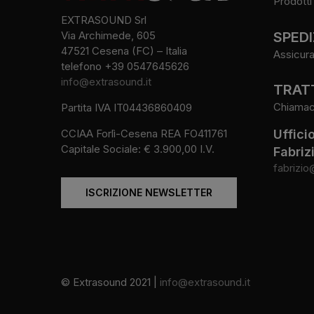
Prodotti 
EXTRASOUND Srl
SPEDI
Via Archimede, 605
47521 Cesena (FC) – Italia
Assicura
telefono +39 0547645626
info@extrasound.it
TRATT
Chiamaci 
Partita IVA IT04436860409
CCIAA Forlì-Cesena REA FO411761
Uffici
Capitale Sociale: € 3.900,00 I.V.
Fabriz
fabrizio
ISCRIZIONE NEWSLETTER
© Extrasound 2021 |
info@extrasound.it