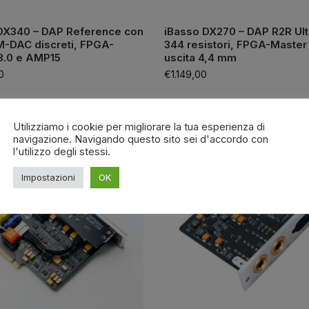
DX340 – DAP Reference con
iBasso DX270 – DAP R2R Ult
-DAC discreti, FPGA-
344 resistori, FPGA-Master 
3.0 e AMP15
uscita 4,4 mm
0
€
1.149,00
Utilizziamo i cookie per migliorare la tua esperienza di
navigazione. Navigando questo sito sei d'accordo con
PRONTA CONSEGNA
l'utilizzo degli stessi.
Impostazioni
OK