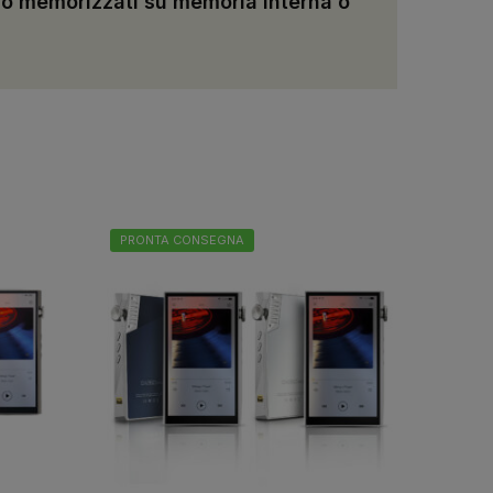
sono memorizzati su memoria interna o
PRONTA CONSEGNA