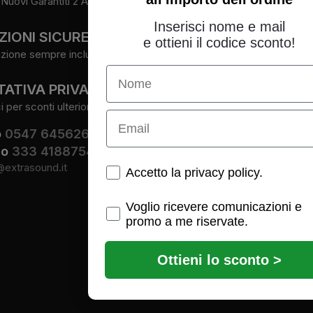
Nuovi Garantiti 2 Anni.
Facebook
Instagram
Inserisci nome e mail
ZIONI SICURE
Youtube
e ottieni il codice sconto!
zione sempre inclusa.
Name
ATIVA PRIVATA
per sconti ulteriori.
Email
o
0547 645626
io
333 4188754
@extrasound.it
Spunte obbligatorie
Accetto la privacy policy.
Spunte obbligatorie
Voglio ricevere comunicazioni e
promo a me riservate.
Ottieni lo sconto >