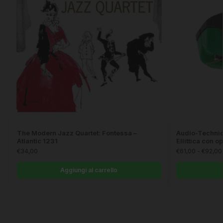
The Modern Jazz Quartet: Fontessa –
Audio-Techni
Atlantic 1231
Ellittica con o
€
34,00
€
61,00
-
€
92,00
Aggiungi al carrello