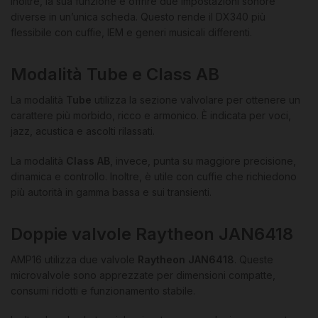
Inoltre, la sua funzione è offrire due impostazioni sonore
diverse in un’unica scheda. Questo rende il DX340 più
flessibile con cuffie, IEM e generi musicali differenti.
Modalità Tube e Class AB
La modalità
Tube
utilizza la sezione valvolare per ottenere un
carattere più morbido, ricco e armonico. È indicata per voci,
jazz, acustica e ascolti rilassati.
La modalità
Class AB
, invece, punta su maggiore precisione,
dinamica e controllo. Inoltre, è utile con cuffie che richiedono
più autorità in gamma bassa e sui transienti.
Doppie valvole Raytheon JAN6418
AMP16 utilizza due valvole
Raytheon JAN6418
. Queste
microvalvole sono apprezzate per dimensioni compatte,
consumi ridotti e funzionamento stabile.