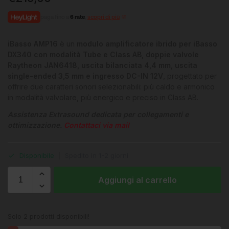
paga fino a
6 rate
,
scopri di più
iBasso AMP16
è un
modulo amplificatore ibrido per iBasso
DX340 con modalità Tube e Class AB, doppie valvole
Raytheon JAN6418, uscita bilanciata 4,4 mm, uscita
single-ended 3,5 mm e ingresso DC-IN 12V
, progettato per
offrire due caratteri sonori selezionabili: più caldo e armonico
in modalità valvolare, più energico e preciso in Class AB.
Assistenza Extrasound dedicata per collegamenti e
ottimizzazione.
Contattaci via mail
Disponibile
|
Spedito in 1-2 giorni
Aggiungi al carrello
Solo 2 prodotti disponibili!