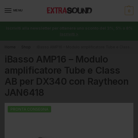
MENU
0
Iscriviti alla newsletter per ottenere uno sconto del 3%, 5% o 8%
Iscriviti >
Home
Shop
iBasso AMP16 – Modulo amplificatore Tube e Class AB per DX340 con Raytheon JAN6418
/
/
iBasso AMP16 – Modulo
amplificatore Tube e Class
AB per DX340 con Raytheon
JAN6418
PRONTA CONSEGNA