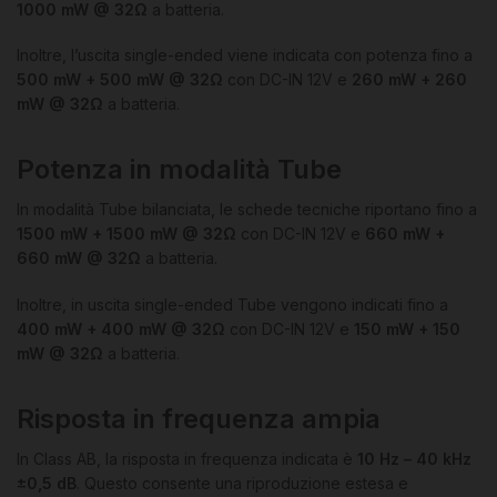
1000 mW @ 32Ω
a batteria.
Inoltre, l’uscita single-ended viene indicata con potenza fino a
500 mW + 500 mW @ 32Ω
con DC-IN 12V e
260 mW + 260
mW @ 32Ω
a batteria.
Potenza in modalità Tube
In modalità Tube bilanciata, le schede tecniche riportano fino a
1500 mW + 1500 mW @ 32Ω
con DC-IN 12V e
660 mW +
660 mW @ 32Ω
a batteria.
Inoltre, in uscita single-ended Tube vengono indicati fino a
400 mW + 400 mW @ 32Ω
con DC-IN 12V e
150 mW + 150
mW @ 32Ω
a batteria.
Risposta in frequenza ampia
In Class AB, la risposta in frequenza indicata è
10 Hz – 40 kHz
±0,5 dB
. Questo consente una riproduzione estesa e