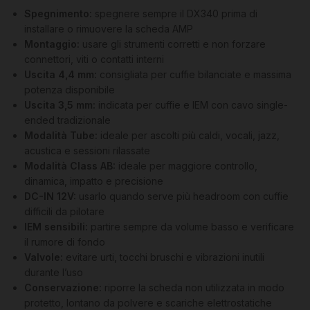
Spegnimento:
spegnere sempre il DX340 prima di
installare o rimuovere la scheda AMP
Montaggio:
usare gli strumenti corretti e non forzare
connettori, viti o contatti interni
Uscita 4,4 mm:
consigliata per cuffie bilanciate e massima
potenza disponibile
Uscita 3,5 mm:
indicata per cuffie e IEM con cavo single-
ended tradizionale
Modalità Tube:
ideale per ascolti più caldi, vocali, jazz,
acustica e sessioni rilassate
Modalità Class AB:
ideale per maggiore controllo,
dinamica, impatto e precisione
DC-IN 12V:
usarlo quando serve più headroom con cuffie
difficili da pilotare
IEM sensibili:
partire sempre da volume basso e verificare
il rumore di fondo
Valvole:
evitare urti, tocchi bruschi e vibrazioni inutili
durante l’uso
Conservazione:
riporre la scheda non utilizzata in modo
protetto, lontano da polvere e scariche elettrostatiche