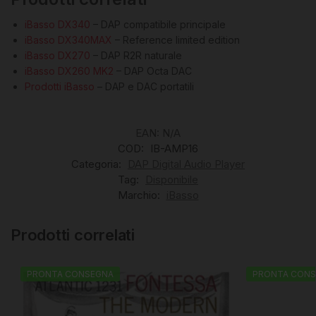
iBasso DX340
– DAP compatibile principale
iBasso DX340MAX
– Reference limited edition
iBasso DX270
– DAP R2R naturale
iBasso DX260 MK2
– DAP Octa DAC
Prodotti iBasso
– DAP e DAC portatili
EAN:
N/A
COD:
IB-AMP16
Categoria:
DAP Digital Audio Player
Tag:
Disponibile
Marchio:
iBasso
Prodotti correlati
PRONTA CONSEGNA
PRONTA CONS