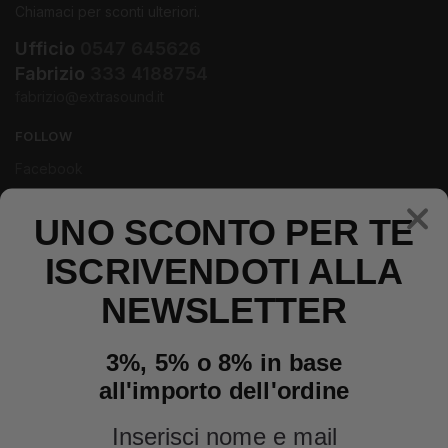
Chiamaci per sconti ulteriori.
Ufficio
0547 645626
Fabrizio
333 4188754
fabrizio@extrasound.it
FOLLOW
Facebook
Instagram
Youtube
UNO SCONTO PER TE
ISCRIVENDOTI ALLA
NEWSLETTER
3%, 5% o 8% in base
all'importo dell'ordine
Inserisci nome e mail