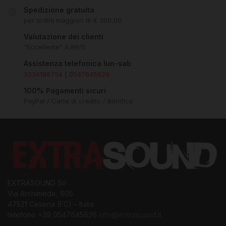
Spedizione gratuita
per ordini maggiori di € 300,00
Valutazione dei clienti
"Eccellente" 4,86/5
Assistenza telefonica lun-sab
3334188754
|
0547645626
100% Pagamenti sicuri
PayPal / Carte di credito / Bonifico
EXTRASOUND Srl
Via Archimede, 605
47521 Cesena (FC) – Italia
telefono +39 0547645626
info@extrasound.it