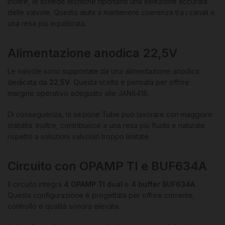
Inoltre, le schede tecniche riportano una selezione accurata
delle valvole. Questo aiuta a mantenere coerenza tra i canali e
una resa più equilibrata.
Alimentazione anodica 22,5V
Le valvole sono supportate da una alimentazione anodica
dedicata da
22,5V
. Questa scelta è pensata per offrire
margine operativo adeguato alle JAN6418.
Di conseguenza, la sezione Tube può lavorare con maggiore
stabilità. Inoltre, contribuisce a una resa più fluida e naturale
rispetto a soluzioni valvolari troppo limitate.
Circuito con OPAMP TI e BUF634A
Il circuito integra
4 OPAMP TI dual
e
4 buffer BUF634A
.
Questa configurazione è progettata per offrire corrente,
controllo e qualità sonora elevata.