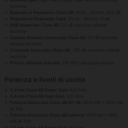
tecniche
Risposta in frequenza Class AB:
10 Hz – 40 kHz, ±0,5 dB
Risposta in frequenza Tube:
20 Hz – 40 kHz, ±1 dB
SNR bilanciato Class AB:
122 dB secondo schede
tecniche
Gamma dinamica bilanciata Class AB:
122 dB secondo
schede tecniche
Crosstalk bilanciato Class AB:
-120 dB secondo schede
tecniche
Prezzo ufficiale indicato:
219 USD sulla pagina iBasso
Potenza e livelli di uscita
4,4 mm Class AB Super Gain:
8,3 Vrms
4,4 mm Class AB High Gain:
6,0 Vrms
Potenza bilanciata Class AB DC-IN:
2000 mW + 2000 mW
@ 32Ω
Potenza bilanciata Class AB batteria:
1000 mW + 1000
mW @ 32Ω
3,5 mm Class AB Super Gain:
4,1 Vrms