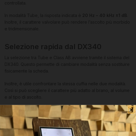
controllata.
In modalità Tube, la risposta indicata è
20 Hz – 40 kHz ±1 dB
.
Inoltre, il carattere valvolare può rendere l’ascolto più morbido
e tridimensionale.
Selezione rapida dal DX340
La selezione tra Tube e Class AB avviene tramite il sistema del
DX340. Questo permette di cambiare modalità senza sostituire
fisicamente la scheda.
Inoltre, è utile confrontare la stessa cuffia nelle due modalità.
Così si può scegliere il carattere più adatto al brano, al volume
e al tipo di ascolto.
Uso con IEM sensibili
Con IEM sensibili, è consigliabile partire sempre da volume
basso. Le sezioni ad alta potenza possono diventare molto