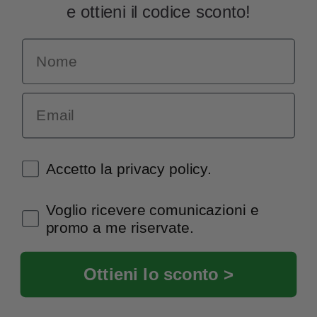
e ottieni il codice sconto!
Name
INFORMAZIONI
Chi siamo
Email
Condizioni generali
Garanzia
Richiesta assistenza tecnica
Diritto di recesso
Spunte obbligatorie
Accetto la privacy policy.
Pagamenti e spedizioni
Privacy policy
Spunte obbligatorie
Voglio ricevere comunicazioni e
Utilizzo dei cookies
promo a me riservate.
Recedi dal contratto
© Extrasound 2021 |
info@extrasound.it
Ottieni lo sconto >