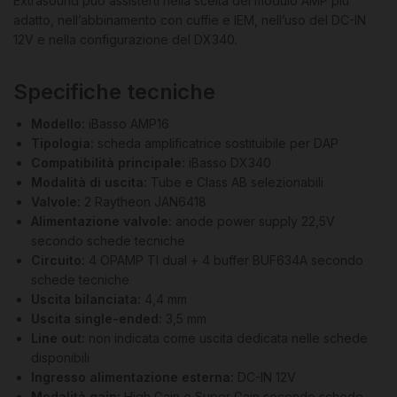
Extrasound può assisterti nella scelta del modulo AMP più
adatto, nell’abbinamento con cuffie e IEM, nell’uso del DC-IN
12V e nella configurazione del DX340.
Specifiche tecniche
Modello:
iBasso AMP16
Tipologia:
scheda amplificatrice sostituibile per DAP
Compatibilità principale:
iBasso DX340
Modalità di uscita:
Tube e Class AB selezionabili
Valvole:
2 Raytheon JAN6418
Alimentazione valvole:
anode power supply 22,5V
secondo schede tecniche
Circuito:
4 OPAMP TI dual + 4 buffer BUF634A secondo
schede tecniche
Uscita bilanciata:
4,4 mm
Uscita single-ended:
3,5 mm
Line out:
non indicata come uscita dedicata nelle schede
disponibili
Ingresso alimentazione esterna:
DC-IN 12V
Modalità gain:
High Gain e Super Gain secondo schede