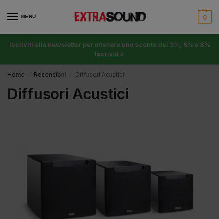
MENU
0
Iscriviti alla newsletter per ottenere uno sconto del 3%, 5% o 8%
Iscriviti >
Home
Recensioni
Diffusori Acustici
/
/
Diffusori Acustici