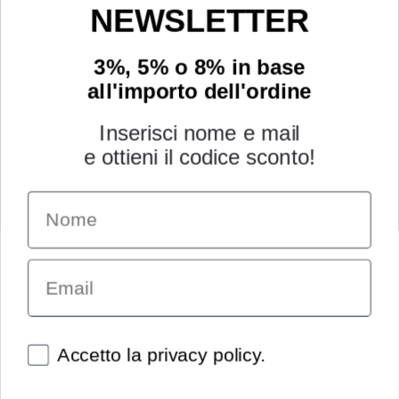
NEWSLETTER
3%, 5% o 8% in base
all'importo dell'ordine
Inserisci nome e mail
e ottieni il codice sconto!
Name
INFORMAZIONI
Chi siamo
Email
Condizioni generali
Garanzia
Richiesta assistenza tecnica
Diritto di recesso
Spunte obbligatorie
Accetto la privacy policy.
Pagamenti e spedizioni
Privacy policy