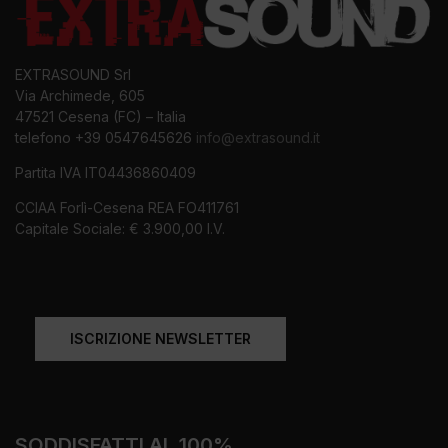
EXTRASOUND Srl
Via Archimede, 605
47521 Cesena (FC) – Italia
telefono +39 0547645626
info@extrasound.it
Partita IVA IT04436860409
CCIAA Forlì-Cesena REA FO411761
Capitale Sociale: € 3.900,00 I.V.
ISCRIZIONE NEWSLETTER
SODDISFATTI AL 100%