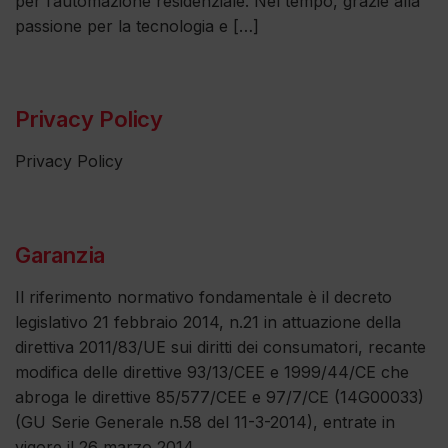
per l’automazione residenziale. Nel tempo, grazie alla
passione per la tecnologia e […]
Privacy Policy
Privacy Policy
Garanzia
Il riferimento normativo fondamentale è il decreto
legislativo 21 febbraio 2014, n.21 in attuazione della
direttiva 2011/83/UE sui diritti dei consumatori, recante
modifica delle direttive 93/13/CEE e 1999/44/CE che
abroga le direttive 85/577/CEE e 97/7/CE (14G00033)
(GU Serie Generale n.58 del 11-3-2014), entrate in
vigore il 26 marzo 2014