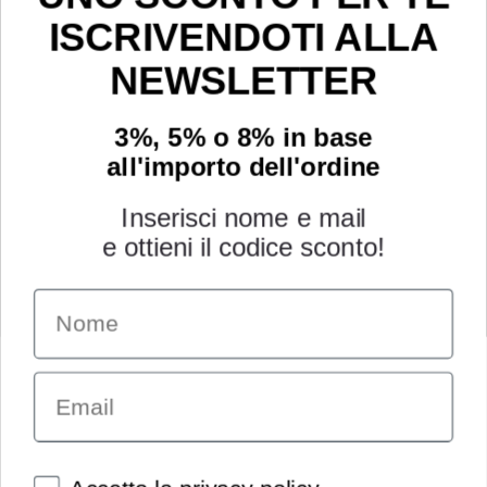
ISCRIVENDOTI ALLA
NEWSLETTER
3%, 5% o 8% in base
all'importo dell'ordine
Inserisci nome e mail
e ottieni il codice sconto!
Name
INFORMAZIONI
Chi siamo
Email
Condizioni generali
Garanzia
Richiesta assistenza tecnica
Diritto di recesso
Spunte obbligatorie