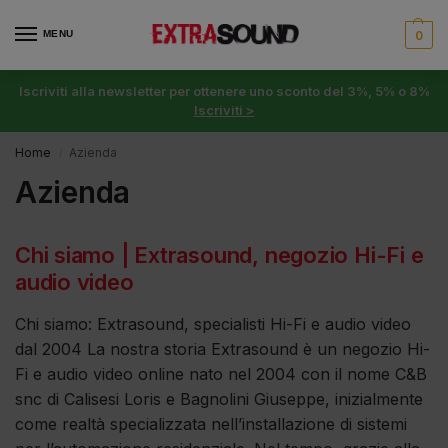
MENU
0
Iscriviti alla newsletter per ottenere uno sconto del 3%, 5% o 8%
Iscriviti >
Home
Azienda
/
Azienda
Chi siamo | Extrasound, negozio Hi-Fi e
audio video
Chi siamo: Extrasound, specialisti Hi-Fi e audio video
dal 2004 La nostra storia Extrasound è un negozio Hi-
Fi e audio video online nato nel 2004 con il nome C&B
snc di Calisesi Loris e Bagnolini Giuseppe, inizialmente
come realtà specializzata nell’installazione di sistemi