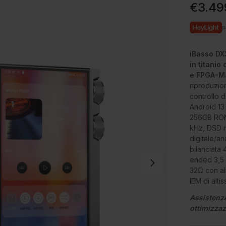
€
3.49
p
iBasso D
in titanio
e FPGA-Ma
riproduzio
controllo 
Android 1
256GB ROM,
kHz, DSD n
digitale/a
bilanciata 
ended 3,5
32Ω con al
IEM di altis
Assistenz
ottimizza