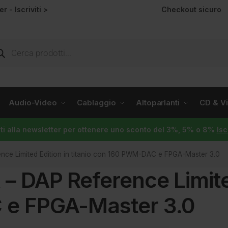
ter -
Iscriviti >
Checkout sicuro
Audio-Video
Cablaggio
Altoparlanti
CD & Vin
viti alla newsletter per ottenere uno sconto del 3%, 5% o 8%
Isc
ce Limited Edition in titanio con 160 PWM-DAC e FPGA-Master 3.0
DAP Reference Limited 
e FPGA-Master 3.0