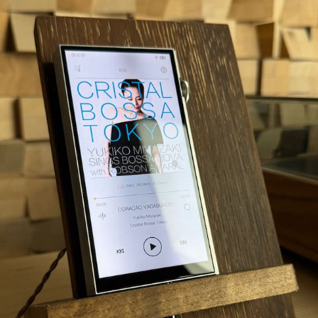
ip pensato per chi desidera una sorgente portatile senza
nza di pilotaggio elevatissima, alimentazione separata e un
 160 PWM-DAC discreti
nasce come evoluzione estrema d
 3.0
, due oscillatori femtosecond Accusilicon, DSP audio 
a gestione del segnale precisa, pulita e altamente focalizz
iofili evoluti, collezionisti, utilizzatori di IEM high-end 
inata e realmente controllata.
à
 limitata a 688 unità
. Questo dettaglio lo rende un player 
portatile costruito con una filosofia tecnica estrema.
ente dedicata ai modelli più ambiziosi del marchio. Per que
Utilizziamo i cookie per migliorare la tua esperienza di
ca e qualità costruttiva rispetto alla sola compattezza.
navigazione. Navigando questo sito sei d'accordo con
l'utilizzo degli stessi.