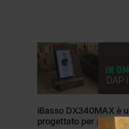
iBasso DX340MAX è un l
progettato per portare l