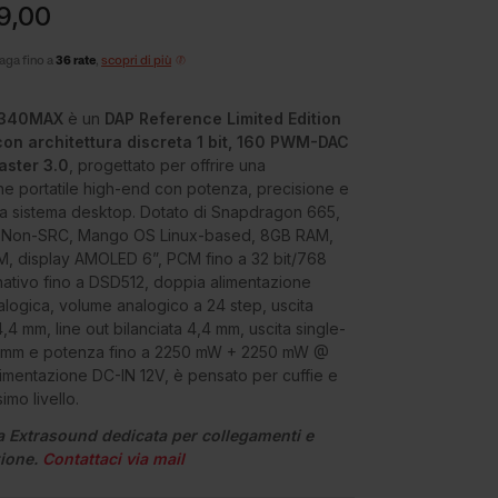
9,00
aga fino a
36 rate
,
scopri di più
X340MAX
è un
DAP Reference Limited Edition
 con architettura discreta 1 bit, 160 PWM-DAC
ster 3.0
, progettato per offrire una
ne portatile high-end con potenza, precisione e
da sistema desktop. Dotato di Snapdragon 665,
3 Non-SRC, Mango OS Linux-based, 8GB RAM,
 display AMOLED 6”, PCM fino a 32 bit/768
ativo fino a DSD512, doppia alimentazione
nalogica, volume analogico a 24 step, uscita
4,4 mm, line out bilanciata 4,4 mm, uscita single-
 mm e potenza fino a 2250 mW + 2250 mW @
imentazione DC-IN 12V, è pensato per cuffie e
simo livello.
a Extrasound dedicata per collegamenti e
zione.
Contattaci via mail