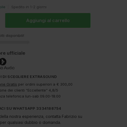
bile
|
Spedito in 1-2 giorni
Aggiungi al carrello
tti disponibili!
re ufficiale
GI DI SCEGLIERE EXTRASOUND
one Gratis
per ordini superiori a € 300,00
one dei clienti “Eccellente” 4,8/5
nza telefonica lun-sab 09.00-18.00
CI SU WHATSAPP 3334188754
della nostra esperienza, contatta Fabrizio su
er qualsiasi dubbio o domanda.