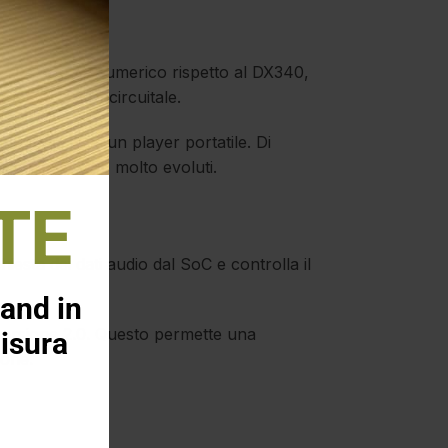
i un aumento numerico rispetto al DX340,
ne del layout circuitale.
ificativo per un player portatile. Di
temi desktop molto evoluti.
TE
iesta dei dati audio dal SoC e controlla il
and in
 versione 2.0. Questo permette una
isura
ione.