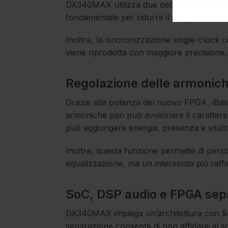
DX340MAX utilizza due oscillatori femto
fondamentale per ridurre il jitter e migliora
Inoltre, la sincronizzazione single-clock
viene riprodotta con maggiore precisione, 
Regolazione delle armoniche
Grazie alla potenza del nuovo FPGA, iBasso
armoniche pari può avvicinare il caratter
può aggiungere energia, presenza e vitalit
Inoltre, questa funzione permette di perso
equalizzazione, ma un intervento più raff
SoC, DSP audio e FPGA sepa
DX340MAX impiega un’architettura con
S
separazione consente di non affidare al so