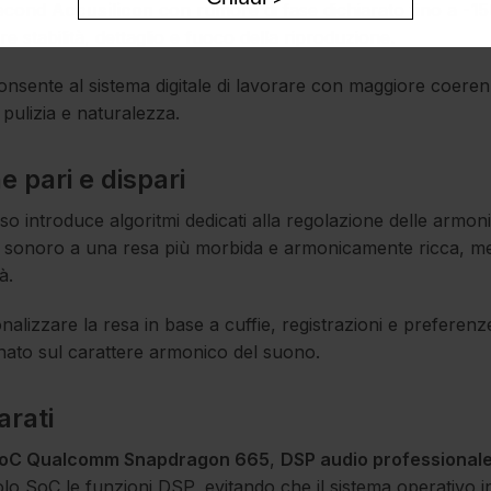
second
Accusilicon
con rumore di fase dichiarato fino a
-15
re stabilità, dettaglio e fuoco della riproduzione.
 consente al sistema digitale di lavorare con maggiore coer
pulizia e naturalezza.
 pari e dispari
 introduce algoritmi dedicati alla regolazione delle armonic
e sonoro a una resa più morbida e armonicamente ricca, me
à.
nalizzare la resa in base a cuffie, registrazioni e preferen
inato sul carattere armonico del suono.
rati
oC Qualcomm Snapdragon 665
,
DSP audio professional
lo SoC le funzioni DSP, evitando che il sistema operativo int