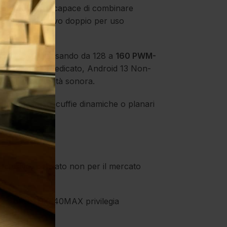
 compromessi, capace di combinare
 sistema operativo doppio per uso
el DX340, passando da 128 a
160 PWM-
professionale dedicato, Android 13 Non-
ata sulla qualità sonora.
e possessori di cuffie dinamiche o planari
esclusivo, pensato non per il mercato
sto motivo, DX340MAX privilegia