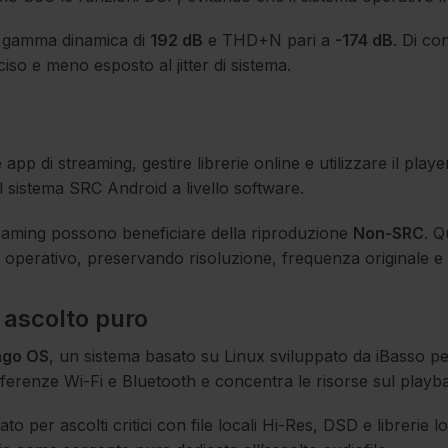
on gamma dinamica di
192 dB
e THD+N pari a
-174 dB
. Di co
ciso e meno esposto al jitter di sistema.
 app di streaming, gestire librerie online e utilizzare il playe
 sistema SRC Android a livello software.
treaming possono beneficiare della riproduzione
Non-SRC
. Q
 operativo, preservando risoluzione, frequenza originale e 
ascolto puro
go OS
, un sistema basato su Linux sviluppato da iBasso pe
erferenze Wi-Fi e Bluetooth e concentra le risorse sul playb
to per ascolti critici con file locali Hi-Res, DSD e libreri