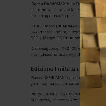
iBasso DX340MAX
è un DAP super flagsh
architettura di conversione discreta, pote
streaming o ascolto puro.
Il
DAP iBasso DX340MAX Reference con
DAC
discreti. Inoltre, integra
FPGA-Master
SRC e Mango OS Linux-based per offrire un
Di conseguenza, DX340MAX è indicato per aud
che richiedono una sorgente potente, raff
Edizione limitata a 688 unit
iBasso DX340MAX è prodotto in
edizione
generico, ma per chi cerca un riferimento 
Inoltre, la serie MAX di iBasso è storicam
prestazioni, alimentazione, sezione analogi