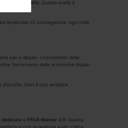
8 dBc/Hz @ 1 kHz
. Questa scelta è
enza temporale. Di conseguenza, ogni nota
he pari e dispari. L’incremento delle
ntre l’incremento delle armoniche dispari
ze d’ascolto. Non è una semplice
e dedicato
e
FPGA-Master 3.0
. Questa
erferisca con la gestione audio critica.