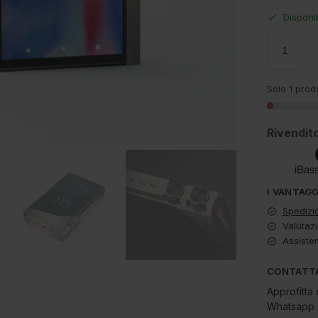
Disponi
Solo 1 prodo
Rivendito
I VANTAG
Spedizi
Valutazi
Assiste
CONTATTA
Approfitta 
Whatsapp p