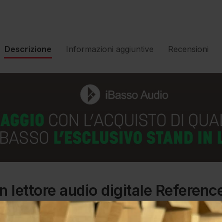
Descrizione
Informazioni aggiuntive
Recensioni
ettore audio digitale Reference 
’ascolto portatile high-end a un l