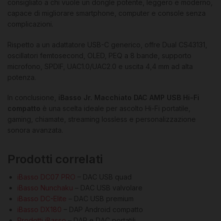
consigliato a chi vuole un dongle potente, leggero e moderno,
capace di migliorare smartphone, computer e console senza
complicazioni.
Rispetto a un adattatore USB-C generico, offre Dual CS43131,
oscillatori femtosecond, OLED, PEQ a 8 bande, supporto
microfono, SPDIF, UAC1.0/UAC2.0 e uscita 4,4 mm ad alta
potenza.
In conclusione,
iBasso Jr. Macchiato DAC AMP USB Hi-Fi
compatto
è una scelta ideale per ascolto Hi-Fi portatile,
gaming, chiamate, streaming lossless e personalizzazione
sonora avanzata.
Prodotti correlati
iBasso DC07 PRO
– DAC USB quad
iBasso Nunchaku
– DAC USB valvolare
iBasso DC-Elite
– DAC USB premium
iBasso DX180
– DAP Android compatto
Prodotti iBasso
– DAP e DAC portatili