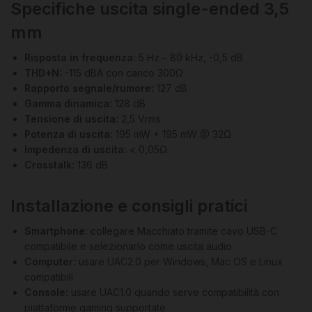
Specifiche uscita single-ended 3,5
mm
Risposta in frequenza:
5 Hz – 80 kHz, -0,5 dB
THD+N:
-115 dBA con carico 300Ω
Rapporto segnale/rumore:
127 dB
Gamma dinamica:
128 dB
Tensione di uscita:
2,5 Vrms
Potenza di uscita:
195 mW + 195 mW @ 32Ω
Impedenza di uscita:
< 0,05Ω
Crosstalk:
136 dB
Installazione e consigli pratici
Smartphone:
collegare Macchiato tramite cavo USB-C
compatibile e selezionarlo come uscita audio
Computer:
usare UAC2.0 per Windows, Mac OS e Linux
compatibili
Console:
usare UAC1.0 quando serve compatibilità con
piattaforme gaming supportate