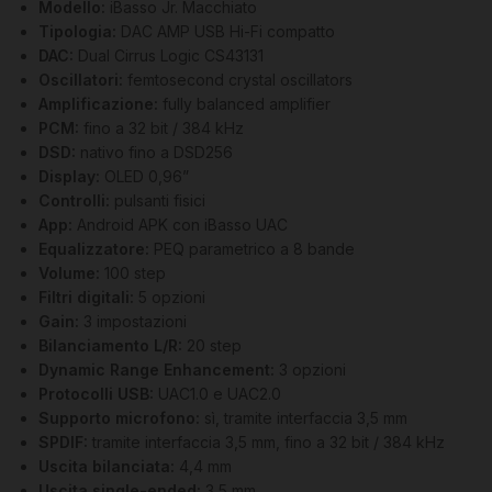
Modello:
iBasso Jr. Macchiato
Tipologia:
DAC AMP USB Hi-Fi compatto
DAC:
Dual Cirrus Logic CS43131
Oscillatori:
femtosecond crystal oscillators
Amplificazione:
fully balanced amplifier
PCM:
fino a 32 bit / 384 kHz
DSD:
nativo fino a DSD256
Display:
OLED 0,96”
Controlli:
pulsanti fisici
App:
Android APK con iBasso UAC
Equalizzatore:
PEQ parametrico a 8 bande
Volume:
100 step
Filtri digitali:
5 opzioni
Gain:
3 impostazioni
Bilanciamento L/R:
20 step
Dynamic Range Enhancement:
3 opzioni
Protocolli USB:
UAC1.0 e UAC2.0
Supporto microfono:
sì, tramite interfaccia 3,5 mm
SPDIF:
tramite interfaccia 3,5 mm, fino a 32 bit / 384 kHz
Uscita bilanciata:
4,4 mm
Uscita single-ended:
3,5 mm