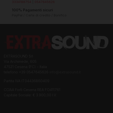
3334188754
|
0547645626
100% Pagamenti sicuri
PayPal / Carte di credito / Bonifico
EXTRASOUND Srl
Via Archimede, 605
47521 Cesena (FC) – Italia
telefono +39 0547645626
info@extrasound.it
Partita IVA IT04436860409
CCIAA Forlì-Cesena REA FO411761
Capitale Sociale: € 3.900,00 I.V.