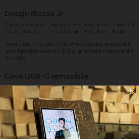
Design iBasso Jr.
Macchiato continua il linguaggio estetico della serie iBasso Jr. Il
documento indica tre colori disponibili:
Pink
,
Blue
e
Black
.
Inoltre, il telaio in alluminio CNC offre una buona sensazione in
mano. Il prodotto pesa solo
21,6 g
, quindi resta comodo anche
in mobilità.
Cavo USB-C removibile
Il design usa un cavo USB-C removibile. In dotazione è indicato
un cavo
USB-C to USB-C in rame monocristallino
argentato
.
Inoltre, la scelta del cavo removibile migliora praticità e durata.
Puoi sostituire il cavo in caso di necessità o usare collegamenti
compatibili con diverse sorgenti.