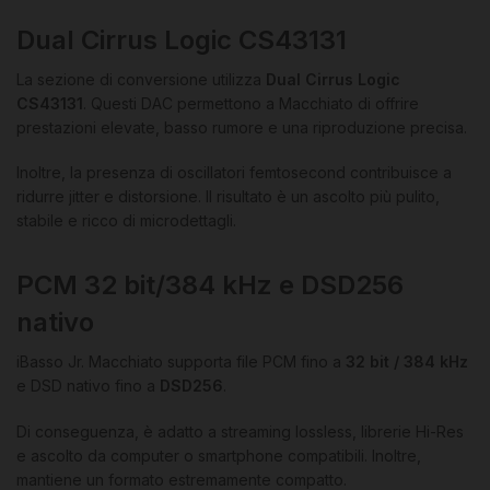
Dual Cirrus Logic CS43131
La sezione di conversione utilizza
Dual Cirrus Logic
CS43131
. Questi DAC permettono a Macchiato di offrire
prestazioni elevate, basso rumore e una riproduzione precisa.
Inoltre, la presenza di oscillatori femtosecond contribuisce a
ridurre jitter e distorsione. Il risultato è un ascolto più pulito,
stabile e ricco di microdettagli.
PCM 32 bit/384 kHz e DSD256
nativo
iBasso Jr. Macchiato supporta file PCM fino a
32 bit / 384 kHz
e DSD nativo fino a
DSD256
.
Di conseguenza, è adatto a streaming lossless, librerie Hi-Res
e ascolto da computer o smartphone compatibili. Inoltre,
mantiene un formato estremamente compatto.