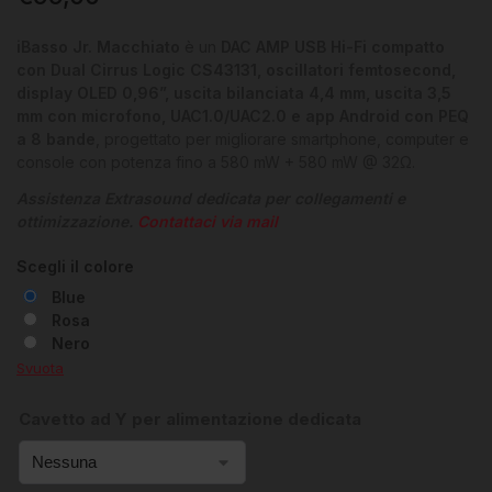
iBasso Jr. Macchiato
è un
DAC AMP USB Hi-Fi compatto
con Dual Cirrus Logic CS43131, oscillatori femtosecond,
display OLED 0,96”, uscita bilanciata 4,4 mm, uscita 3,5
mm con microfono, UAC1.0/UAC2.0 e app Android con PEQ
a 8 bande
, progettato per migliorare smartphone, computer e
console con potenza fino a 580 mW + 580 mW @ 32Ω.
Assistenza Extrasound dedicata per collegamenti e
ottimizzazione.
Contattaci via mail
Scegli il colore
Blue
Rosa
Nero
Svuota
Cavetto ad Y per alimentazione dedicata