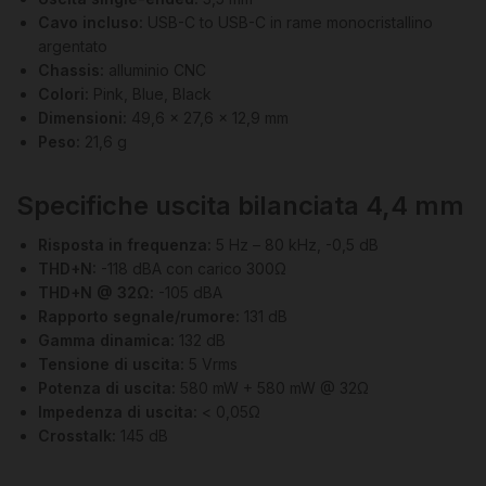
Cavo incluso:
USB-C to USB-C in rame monocristallino
argentato
Chassis:
alluminio CNC
Colori:
Pink, Blue, Black
Dimensioni:
49,6 x 27,6 x 12,9 mm
Peso:
21,6 g
Specifiche uscita bilanciata 4,4 mm
Risposta in frequenza:
5 Hz – 80 kHz, -0,5 dB
THD+N:
-118 dBA con carico 300Ω
THD+N @ 32Ω:
-105 dBA
Rapporto segnale/rumore:
131 dB
Gamma dinamica:
132 dB
Tensione di uscita:
5 Vrms
Potenza di uscita:
580 mW + 580 mW @ 32Ω
Impedenza di uscita:
< 0,05Ω
Crosstalk:
145 dB