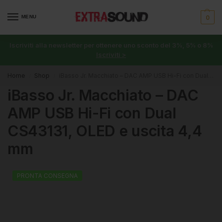
MENU
0
Iscriviti alla newsletter per ottenere uno sconto del 3%, 5% o 8%
Iscriviti >
Home
Shop
iBasso Jr. Macchiato – DAC AMP USB Hi-Fi con Dual CS43131, OLED e uscita 4,4 mm
/
/
iBasso Jr. Macchiato – DAC
AMP USB Hi-Fi con Dual
CS43131, OLED e uscita 4,4
mm
PRONTA CONSEGNA