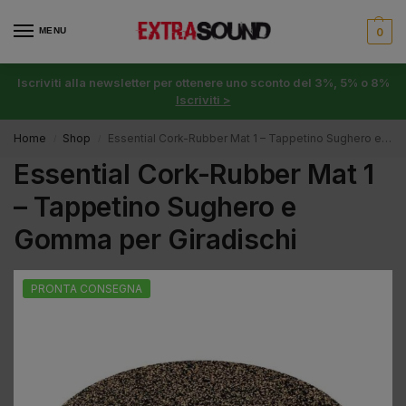
MENU
0
Iscriviti alla newsletter per ottenere uno sconto del 3%, 5% o 8%
Iscriviti >
Home
Shop
Essential Cork-Rubber Mat 1 – Tappetino Sughero e Gomma per Giradischi
/
/
Essential Cork-Rubber Mat 1
– Tappetino Sughero e
Gomma per Giradischi
PRONTA CONSEGNA