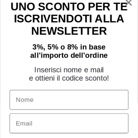
Youtube
UNO SCONTO PER TE
ISCRIVENDOTI ALLA
NEWSLETTER
3%, 5% o 8% in base
all'importo dell'ordine
Inserisci nome e mail
e ottieni il codice sconto!
Name
INFORMAZIONI
Chi siamo
Email
Condizioni generali
Garanzia
Richiesta assistenza tecnica