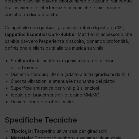
perfetto bilanciamento tra smorzamento e trazione, riducendo
drasticamente le interferenze meccaniche e migliorando il
contatto tra disco e piatto.
Compatibile con qualsiasi giradischi dotato di piatto da 12″, il
tappetino Essential Cork-Rubber Mat 1
è un accessorio che
cambia davvero l’esperienza d’ascolto, donando profondità,
definizione e silenziosità alla tua musica su vinile.
Struttura ibrida: sughero + gomma nera per miglior
assorbimento
Diametro standard: 30 cm (adatto a tutti i giradischi da 12″)
Smorza vibrazioni e attenua le risonanze del piatto
Superficie antistatica per vinili più silenziosi
Ideale per bracci sensibili e testine MM/MC
Design sobrio e professionale
Specifiche Tecniche
Tipologia:
Tappetino universale per giradischi
Materiale:
Composito sughero + gomma vulcanizzata