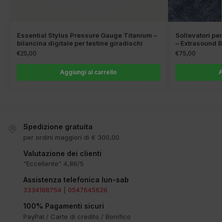
Essential Stylus Pressure Gauge Titanium –
Sollevatori pe
bilancina digitale per testine giradischi
– Extrasound 
€
25,00
€
75,00
Aggiungi al carrello
A
Spedizione gratuita
per ordini maggiori di € 300,00
Valutazione dei clienti
"Eccellente" 4,86/5
Assistenza telefonica lun-sab
3334188754
|
0547645626
100% Pagamenti sicuri
PayPal / Carte di credito / Bonifico