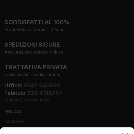
SODDISFATTI AL 100%
Prodotti Nuovi Garantiti 2 Anni.
SPEDIZIONI SICURE
Assicurazione sempre inclusa.
TRATTATIVA PRIVATA
Chiamaci per sconti ulteriori.
Ufficio
0547 645626
Fabrizio
333 4188754
fabrizio@extrasound.it
FOLLOW
Facebook
Instagram