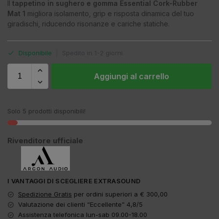
Il
tappetino in sughero e gomma Essential Cork-Rubber
Mat 1
migliora isolamento, grip e risposta dinamica del tuo
giradischi, riducendo risonanze e cariche statiche.
Disponibile
|
Spedito in 1-2 giorni
Aggiungi al carrello
Solo 5 prodotti disponibili!
Rivenditore ufficiale
I VANTAGGI DI SCEGLIERE EXTRASOUND
Spedizione Gratis
per ordini superiori a € 300,00
Valutazione dei clienti “Eccellente” 4,8/5
Assistenza telefonica lun-sab 09.00-18.00