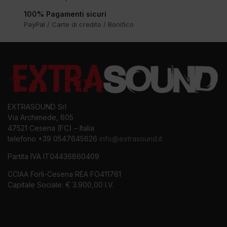
100% Pagamenti sicuri
PayPal / Carte di credito / Bonifico
EXTRASOUND Srl
Via Archimede, 605
47521 Cesena (FC) – Italia
telefono +39 0547645626
info@extrasound.it
Partita IVA IT04436860409
CCIAA Forlì-Cesena REA FO411761
Capitale Sociale: € 3.900,00 I.V.