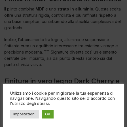
Il plinto combina
MDF
e uno
strato in alluminio
. Questa scelta
offre una struttura rigida, controllata e più raffinata rispetto a
una base semplice, contribuendo alla stabilità complessiva del
giradischi.
Inoltre, l’abbinamento tra legno, alluminio e sospensione
flottante crea un equilibrio interessante tra estetica vintage e
precisione moderna. TT Signature diventa così un elemento
centrale dell’impianto, sia dal punto di vista sonoro sia dal
punto di vista visivo.
Finiture in vero legno Dark Cherry e
Walnut
Utilizziamo i cookie per migliorare la tua esperienza di
navigazione. Navigando questo sito sei d'accordo con
Argon Audio TT Signature è disponibile nelle finiture
Dark
l'utilizzo degli stessi.
Cherry Veneer
e
Walnut Veneer
. Entrambe utilizzano
un’estetica calda e raffinata, ideale per ambienti Hi-Fi eleganti,
Impostazioni
OK
mobili in legno e sistemi audio dal carattere classico-moderno.