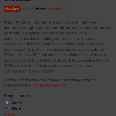
paga fino a
36 rate
,
scopri di più
Argon Audio TT Signature
è un
giradischi high-end
manuale a cinghia con telaio flottante e braccio in fibra di
carbonio
, progettato per offrire un ascolto vinile
estremamente stabile, dettagliato e raffinato. Dotato di
sospensione flottante, motore controllato da foto-sensore,
tecnologia ATS, piatto in alluminio pressofuso smorzato da
1600 g, plinto in MDF con strato in alluminio e finiture in vero
legno Dark Cherry o Walnut, è disponibile con testina Ortofon
2M Black MM premontata oppure senza testina per
configurazioni personalizzate.
Assistenza Extrasound dedicata per collegamenti e
ottimizzazione.
Contattaci via mail
Scegli il colore
Noce
Nero
Svuota