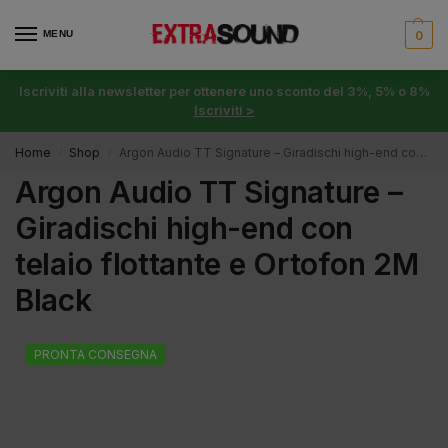
MENU
0
Iscriviti alla newsletter per ottenere uno sconto del 3%, 5% o 8%
Iscriviti >
Home
Shop
Argon Audio TT Signature – Giradischi high-end con telaio flottante e Ortofon 2M Black
/
/
Argon Audio TT Signature –
Giradischi high-end con
telaio flottante e Ortofon 2M
Black
PRONTA CONSEGNA