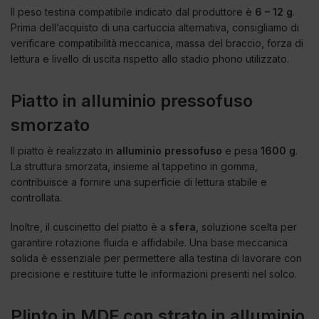
Il peso testina compatibile indicato dal produttore è
6 – 12 g
.
Prima dell’acquisto di una cartuccia alternativa, consigliamo di
verificare compatibilità meccanica, massa del braccio, forza di
lettura e livello di uscita rispetto allo stadio phono utilizzato.
Piatto in alluminio pressofuso
smorzato
Il piatto è realizzato in
alluminio pressofuso
e pesa
1600 g
.
La struttura smorzata, insieme al tappetino in gomma,
contribuisce a fornire una superficie di lettura stabile e
controllata.
Inoltre, il cuscinetto del piatto è a
sfera
, soluzione scelta per
garantire rotazione fluida e affidabile. Una base meccanica
solida è essenziale per permettere alla testina di lavorare con
precisione e restituire tutte le informazioni presenti nel solco.
Plinto in MDF con strato in alluminio