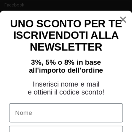
Facebook
Instagram
UNO SCONTO PER TE
Youtube
ISCRIVENDOTI ALLA
NEWSLETTER
3%, 5% o 8% in base
all'importo dell'ordine
Inserisci nome e mail
e ottieni il codice sconto!
Name
INFORMAZIONI
Chi siamo
Email
Condizioni generali