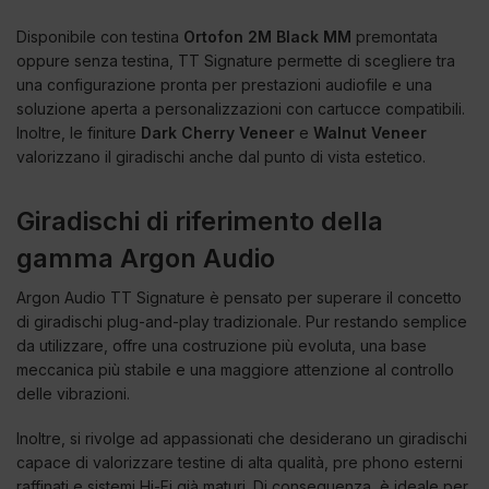
Disponibile con testina
Ortofon 2M Black MM
premontata
oppure senza testina, TT Signature permette di scegliere tra
una configurazione pronta per prestazioni audiofile e una
soluzione aperta a personalizzazioni con cartucce compatibili.
Inoltre, le finiture
Dark Cherry Veneer
e
Walnut Veneer
valorizzano il giradischi anche dal punto di vista estetico.
Giradischi di riferimento della
gamma Argon Audio
Argon Audio TT Signature è pensato per superare il concetto
di giradischi plug-and-play tradizionale. Pur restando semplice
da utilizzare, offre una costruzione più evoluta, una base
meccanica più stabile e una maggiore attenzione al controllo
delle vibrazioni.
Inoltre, si rivolge ad appassionati che desiderano un giradischi
capace di valorizzare testine di alta qualità, pre phono esterni
raffinati e sistemi Hi-Fi già maturi. Di conseguenza, è ideale per