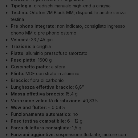
Tipologia:
giradischi manuale high-end a cinghia
Testina:
Ortofon 2M Black MM, disponibile anche senza
testina
Pre phono integrato:
non indicato, consigliato ingresso
phono MM o pre phono esterno
Velocità:
33 / 45 giri
Trazione:
a cinghia
Piatto:
alluminio pressofuso smorzato
Peso piatto:
1600 g
Cuscinetto piatto:
a sfera
Plinto:
MDF con strato in alluminio
Braccio:
fibra di carbonio
Lunghezza effettiva braccio:
8,8”
Massa effettiva braccio:
15,4 g
Variazione velocità di rotazione:
±0,33%
Wow and flutter:
≤ 0,04%
Funzionamento automatico:
no
Peso testina compatibile:
6 – 12 g
Forza di lettura consigliata:
1,5 g
Funzioni aggiuntive:
sospensione flottante, motore con