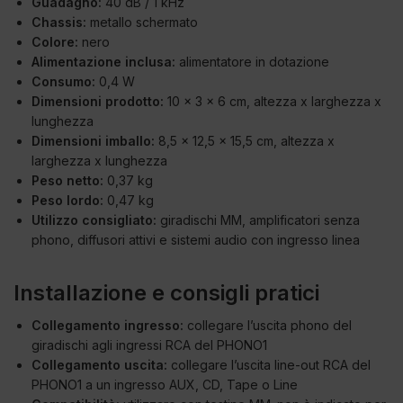
Guadagno:
40 dB / 1 kHz
Chassis:
metallo schermato
Colore:
nero
Alimentazione inclusa:
alimentatore in dotazione
Consumo:
0,4 W
Dimensioni prodotto:
10 x 3 x 6 cm, altezza x larghezza x
lunghezza
Dimensioni imballo:
8,5 x 12,5 x 15,5 cm, altezza x
larghezza x lunghezza
Peso netto:
0,37 kg
Peso lordo:
0,47 kg
Utilizzo consigliato:
giradischi MM, amplificatori senza
phono, diffusori attivi e sistemi audio con ingresso linea
Installazione e consigli pratici
Collegamento ingresso:
collegare l’uscita phono del
giradischi agli ingressi RCA del PHONO1
Collegamento uscita:
collegare l’uscita line-out RCA del
PHONO1 a un ingresso AUX, CD, Tape o Line