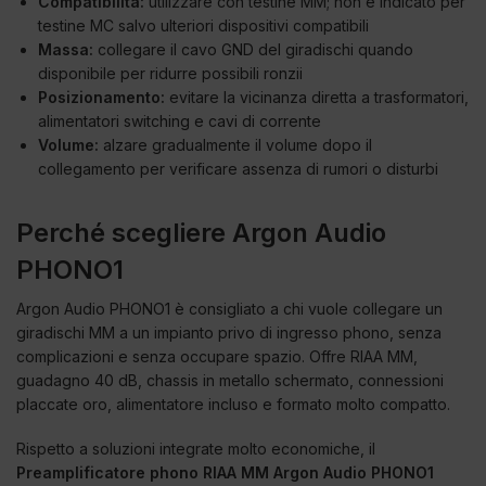
Compatibilità:
utilizzare con testine MM; non è indicato per
testine MC salvo ulteriori dispositivi compatibili
Massa:
collegare il cavo GND del giradischi quando
disponibile per ridurre possibili ronzii
Posizionamento:
evitare la vicinanza diretta a trasformatori,
alimentatori switching e cavi di corrente
Volume:
alzare gradualmente il volume dopo il
collegamento per verificare assenza di rumori o disturbi
Perché scegliere Argon Audio
PHONO1
Argon Audio PHONO1 è consigliato a chi vuole collegare un
giradischi MM a un impianto privo di ingresso phono, senza
complicazioni e senza occupare spazio. Offre RIAA MM,
guadagno 40 dB, chassis in metallo schermato, connessioni
placcate oro, alimentatore incluso e formato molto compatto.
Rispetto a soluzioni integrate molto economiche, il
Preamplificatore phono RIAA MM Argon Audio PHONO1