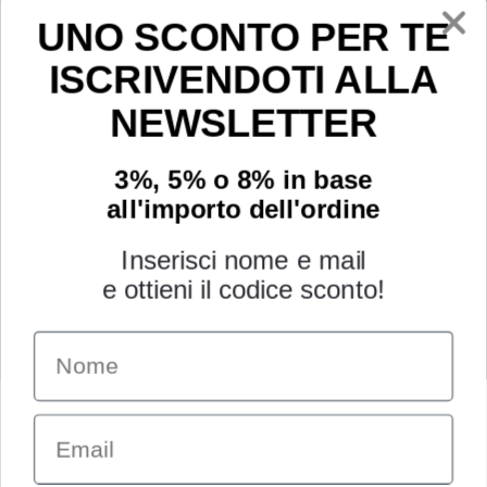
Youtube
UNO SCONTO PER TE
ISCRIVENDOTI ALLA
NEWSLETTER
3%, 5% o 8% in base
all'importo dell'ordine
Inserisci nome e mail
e ottieni il codice sconto!
Name
INFORMAZIONI
Chi siamo
Email
Condizioni generali
Garanzia
Richiesta assistenza tecnica