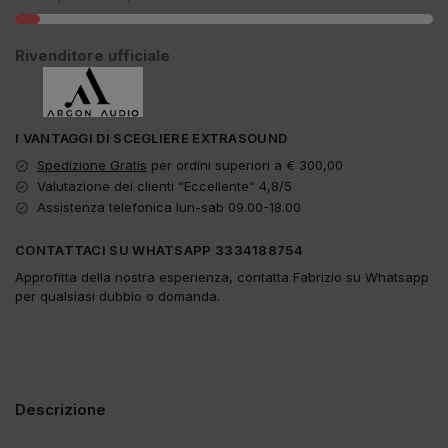
Rivenditore ufficiale
I VANTAGGI DI SCEGLIERE EXTRASOUND
Spedizione Gratis
per ordini superiori a € 300,00
Valutazione dei clienti “Eccellente” 4,8/5
Assistenza telefonica lun-sab 09.00-18.00
CONTATTACI SU WHATSAPP 3334188754
Approfitta della nostra esperienza, contatta Fabrizio su Whatsapp
per qualsiasi dubbio o domanda.
Descrizione