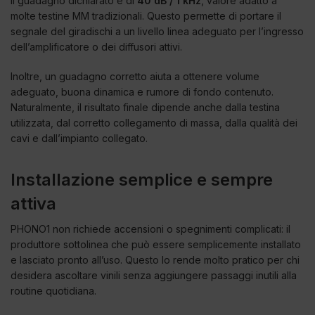
Il guadagno dichiarato è di
40 dB / 1 kHz
, valore adatto a
molte testine MM tradizionali. Questo permette di portare il
segnale del giradischi a un livello linea adeguato per l’ingresso
dell’amplificatore o dei diffusori attivi.
Inoltre, un guadagno corretto aiuta a ottenere volume
adeguato, buona dinamica e rumore di fondo contenuto.
Naturalmente, il risultato finale dipende anche dalla testina
utilizzata, dal corretto collegamento di massa, dalla qualità dei
cavi e dall’impianto collegato.
Installazione semplice e sempre
attiva
PHONO1 non richiede accensioni o spegnimenti complicati: il
produttore sottolinea che può essere semplicemente installato
e lasciato pronto all’uso. Questo lo rende molto pratico per chi
desidera ascoltare vinili senza aggiungere passaggi inutili alla
routine quotidiana.