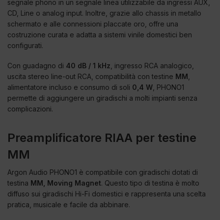
segnale phono in un segnale linea utilizzabile da ingressi AUX,
CD, Line o analog input. Inoltre, grazie allo chassis in metallo
schermato e alle connessioni placcate oro, offre una
costruzione curata e adatta a sistemi vinile domestici ben
configurati.
Con guadagno di
40 dB / 1 kHz
, ingresso RCA analogico,
uscita stereo line-out RCA, compatibilità con testine
MM
,
alimentatore incluso e consumo di soli
0,4 W
, PHONO1
permette di aggiungere un giradischi a molti impianti senza
complicazioni.
Preamplificatore RIAA per testine
MM
Argon Audio PHONO1 è compatibile con giradischi dotati di
testina
MM, Moving Magnet
. Questo tipo di testina è molto
diffuso sui giradischi Hi-Fi domestici e rappresenta una scelta
pratica, musicale e facile da abbinare.