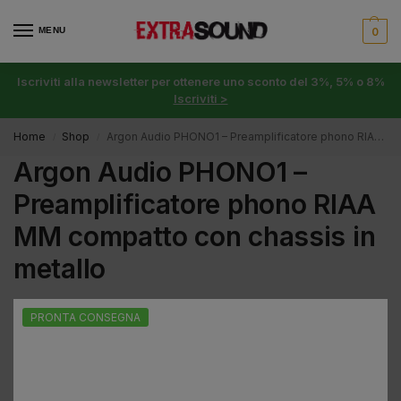
MENU
0
Iscriviti alla newsletter per ottenere uno sconto del 3%, 5% o 8%
Iscriviti >
Home
Shop
Argon Audio PHONO1 – Preamplificatore phono RIAA MM compatto con chassis in metallo
/
/
Argon Audio PHONO1 –
Preamplificatore phono RIAA
MM compatto con chassis in
metallo
PRONTA CONSEGNA