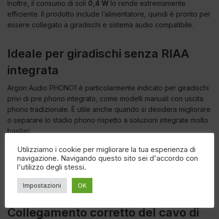
Inoltre, il consumo di soli
0,4 W
lo rende estremamente
efficiente. Il prodotto include l’alimentatore, quindi è pronto per
essere collegato a giradischi e sistema audio compatibile.
Ideale per giradischi senza RIAA
integrata
Argon Audio PHONO1 è particolarmente indicato per giradischi
privi di pre phono integrato, come modelli manuali con uscita
phono tradizionale. È utile anche quando si desidera migliorare
o separare lo stadio phono rispetto a soluzioni integrate molto
basilari.
Utilizziamo i cookie per migliorare la tua esperienza di
Inoltre, può essere usato con amplificatori moderni che offrono
navigazione. Navigando questo sito sei d'accordo con
molti ingressi linea ma non dispongono di ingresso Phono MM.
l'utilizzo degli stessi.
In questo modo il vinile può essere integrato facilmente anche
in sistemi audio contemporanei.
Impostazioni
OK
Collegamento corretto del cavo di