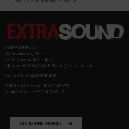
PayPal / Carte di credito / Bonifico
EXTRASOUND Srl
Via Archimede, 605
47521 Cesena (FC) – Italia
telefono +39 0547645626
info@extrasound.it
Partita IVA IT04436860409
CCIAA Forlì-Cesena REA FO411761
Capitale Sociale: € 3.900,00 I.V.
ISCRIZIONE NEWSLETTER