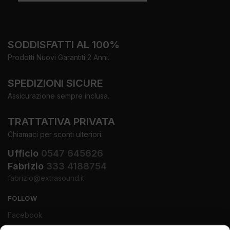
SODDISFATTI AL 100%
Prodotti Nuovi Garantiti 2 Anni.
SPEDIZIONI SICURE
Assicurazione sempre inclusa.
TRATTATIVA PRIVATA
Chiamaci per sconti ulteriori.
Ufficio
0547 645626
Fabrizio
333 4188754
fabrizio@extrasound.it
FOLLOW
Facebook
Instagram