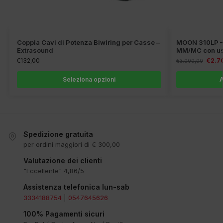
Coppia Cavi di Potenza Biwiring per Casse –
MOON 310LP – 
Extrasound
MM/MC con usc
€
132,00
€
2.7
€
3.000,00
Seleziona opzioni
A
Spedizione gratuita
per ordini maggiori di € 300,00
Valutazione dei clienti
"Eccellente" 4,86/5
Assistenza telefonica lun-sab
3334188754
|
0547645626
100% Pagamenti sicuri