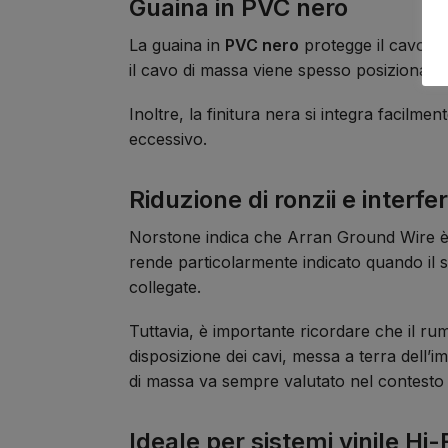
Guaina in PVC nero
La guaina in
PVC nero
protegge il cavo e m
il cavo di massa viene spesso posizionato
Inoltre, la finitura nera si integra facilme
eccessivo.
Riduzione di ronzii e interf
Norstone indica che Arran Ground Wire è o
rende particolarmente indicato quando il s
collegate.
Tuttavia, è importante ricordare che il rum
disposizione dei cavi, messa a terra dell’im
di massa va sempre valutato nel contesto 
Ideale per sistemi vinile Hi-