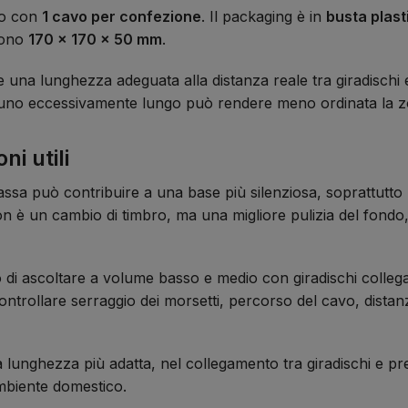
to con
1 cavo per confezione
. Il packaging è in
busta plast
sono
170 x 170 x 50 mm
.
re una lunghezza adeguata alla distanza reale tra giradischi
 uno eccessivamente lungo può rendere meno ordinata la zo
i utili
ssa può contribuire a una base più silenziosa, soprattutto n
e non è un cambio di timbro, ma una migliore pulizia del fon
o di ascoltare a volume basso e medio con giradischi collega
ntrollare serraggio dei morsetti, percorso del cavo, distan
a lunghezza più adatta, nel collegamento tra giradischi e pre
 ambiente domestico.