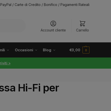
PayPal / Carte di Credito / Bonifico / Pagamenti Rateali
Account cliente
Carrello
ili
Occasioni
Blog
€
0,00
0
riviti >
sa Hi-Fi per