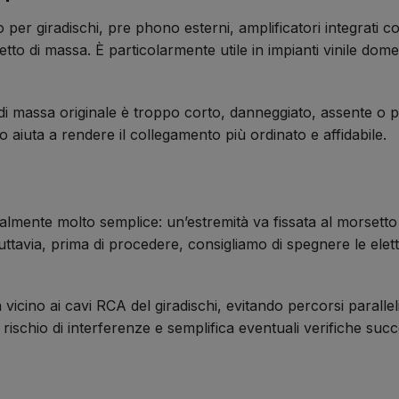
er giradischi, pre phono esterni, amplificatori integrati c
to di massa. È particolarmente utile in impianti vinile domest
di massa originale è troppo corto, danneggiato, assente o p
 aiuta a rendere il collegamento più ordinato e affidabile.
lmente molto semplice: un’estremità va fissata al morsetto G
ttavia, prima di procedere, consigliamo di spegnere le elet
a vicino ai cavi RCA del giradischi, evitando percorsi parallel
rischio di interferenze e semplifica eventuali verifiche succ