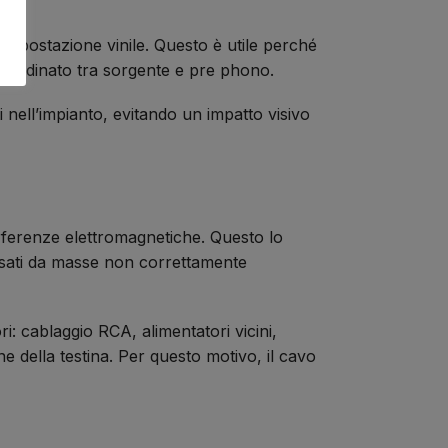
 la postazione vinile. Questo è utile perché
so ordinato tra sorgente e pre phono.
ti nell’impianto, evitando un impatto visivo
erferenze elettromagnetiche. Questo lo
ausati da masse non correttamente
i: cablaggio RCA, alimentatori vicini,
ne della testina. Per questo motivo, il cavo