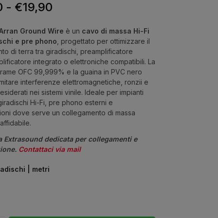
0
-
€
19,90
Arran Ground Wire
è un
cavo di massa Hi-Fi
ischi e pre phono
, progettato per ottimizzare il
o di terra tra giradischi, preamplificatore
ificatore integrato o elettroniche compatibili. La
in rame OFC 99,999% e la guaina in PVC nero
imitare interferenze elettromagnetiche, ronzii e
desiderati nei sistemi vinile. Ideale per impianti
giradischi Hi-Fi, pre phono esterni e
ioni dove serve un collegamento di massa
affidabile.
a Extrasound dedicata per collegamenti e
zione.
Contattaci via mail
adischi | metri