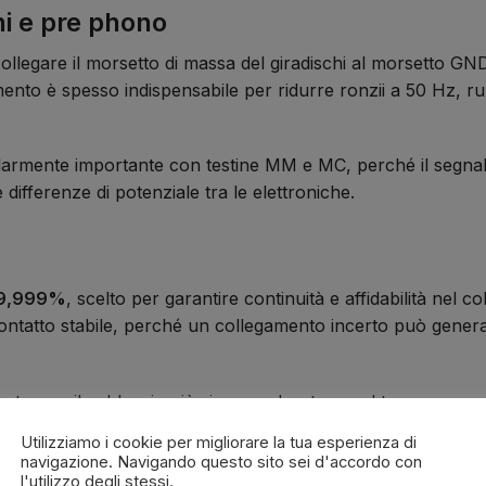
hi e pre phono
egare il morsetto di massa del giradischi al morsetto GND 
nto è spesso indispensabile per ridurre ronzii a 50 Hz, ru
colarmente importante con testine MM e MC, perché il segnal
 differenze di potenziale tra le elettroniche.
99,999%
, scelto per garantire continuità e affidabilità nel c
ntatto stabile, perché un collegamento incerto può genera
antenere il cablaggio più sicuro e duraturo nel tempo, sopra
ni e aggiornamenti.
Utilizziamo i cookie per migliorare la tua esperienza di
navigazione. Navigando questo sito sei d'accordo con
l'utilizzo degli stessi.