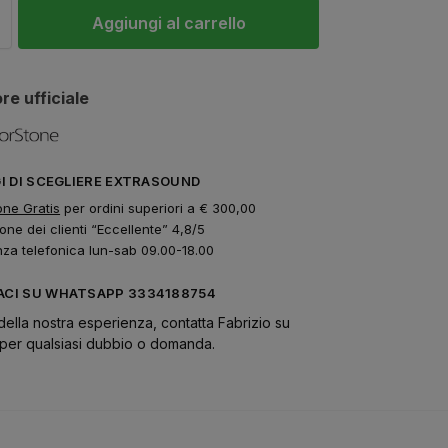
Aggiungi al carrello
re ufficiale
GI DI SCEGLIERE EXTRASOUND
one Gratis
per ordini superiori a € 300,00
one dei clienti “Eccellente” 4,8/5
nza telefonica lun-sab 09.00-18.00
CI SU WHATSAPP 3334188754
della nostra esperienza, contatta Fabrizio su
er qualsiasi dubbio o domanda.