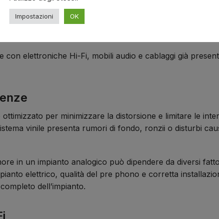
Impostazioni
OK
antiene un aspetto discreto dietro il mobile Hi-Fi, il rack o
 vicino ai cavi RCA del giradischi e deve seguire un percor
nte con elettroniche Hi-Fi, mobili audio e cablaggi già presen
erenze
ttimizzato per minimizzare la distorsione e limitare le int
istema vinile presenta rumori di fondo, ronzii o disturbi c
ore in un impianto analogico può dipendere da diversi fattor
pianto elettrico, qualità del pre phono e corretta installazio
completo dell’impianto.
Fi