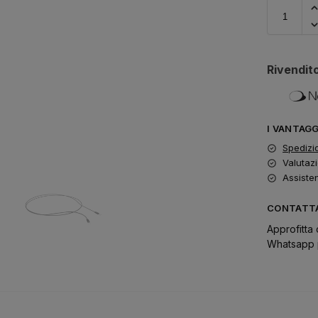
Rivendito
I VANTAG
Spedizi
Valutazi
Assiste
CONTATTA
Approfitta 
Whatsapp p