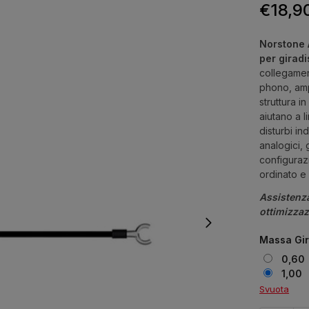
€
18,9
Norstone 
per girad
collegament
phono, ampl
struttura 
aiutano a l
disturbi in
analogici, 
configuraz
ordinato e 
Assistenz
ottimizza
Massa Gir
0,60
1,00
Svuota