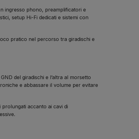
on ingresso phono, preamplificatori e
ici, setup Hi-Fi dedicati e sistemi con
oco pratico nel percorso tra giradischi e
ND del giradischi e l’altra al morsetto
troniche e abbassare il volume per evitare
i prolungati accanto ai cavi di
essive.