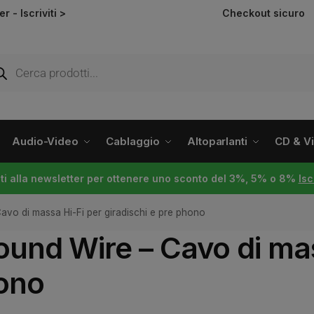
ter -
Iscriviti >
Checkout sicuro
Audio-Video
Cablaggio
Altoparlanti
CD & Vin
viti alla newsletter per ottenere uno sconto del 3%, 5% o 8%
Isc
vo di massa Hi-Fi per giradischi e pre phono
und Wire – Cavo di mas
hono