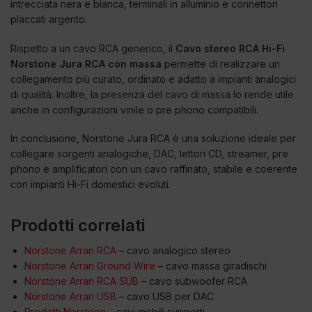
intrecciata nera e bianca, terminali in alluminio e connettori
placcati argento.
Rispetto a un cavo RCA generico, il
Cavo stereo RCA Hi-Fi
Norstone Jura RCA con massa
permette di realizzare un
collegamento più curato, ordinato e adatto a impianti analogici
di qualità. Inoltre, la presenza del cavo di massa lo rende utile
anche in configurazioni vinile o pre phono compatibili.
In conclusione, Norstone Jura RCA è una soluzione ideale per
collegare sorgenti analogiche, DAC, lettori CD, streamer, pre
phono e amplificatori con un cavo raffinato, stabile e coerente
con impianti Hi-Fi domestici evoluti.
Prodotti correlati
Norstone Arran RCA
– cavo analogico stereo
Norstone Arran Ground Wire
– cavo massa giradischi
Norstone Arran RCA SUB
– cavo subwoofer RCA
Norstone Arran USB
– cavo USB per DAC
Prodotti Norstone
– cavi mobili supporti