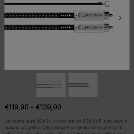
€
119,90
-
€
139,90
Norstone Jura RCA
è un
cavo stereo RCA Hi-Fi con cavo di
massa
, progettato per collegare sorgenti analogiche come
lettori CD, streamer audio, DAC, giradischi compatibili e pre