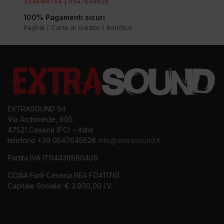
3334188754
|
0547645626
100% Pagamenti sicuri
PayPal / Carte di credito / Bonifico
EXTRASOUND Srl
Via Archimede, 605
47521 Cesena (FC) – Italia
telefono +39 0547645626
info@extrasound.it
Partita IVA IT04436860409
CCIAA Forlì-Cesena REA FO411761
Capitale Sociale: € 3.900,00 I.V.