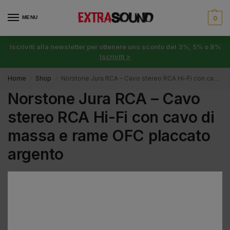
MENU
0
Iscriviti alla newsletter per ottenere uno sconto del 3%, 5% o 8%
Iscriviti >
Home
Shop
Norstone Jura RCA – Cavo stereo RCA Hi-Fi con cavo di massa e rame OFC placcato argento
/
/
Norstone Jura RCA – Cavo
stereo RCA Hi-Fi con cavo di
massa e rame OFC placcato
argento