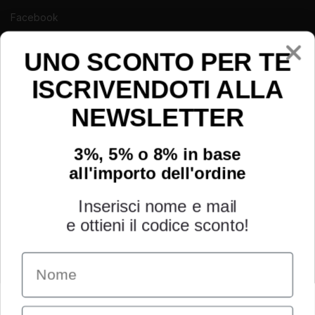
Facebook
Instagram
Youtube
UNO SCONTO PER TE
ISCRIVENDOTI ALLA
NEWSLETTER
3%, 5% o 8% in base
all'importo dell'ordine
Inserisci nome e mail
e ottieni il codice sconto!
Name
INFORMAZIONI
Chi siamo
Email
Condizioni generali