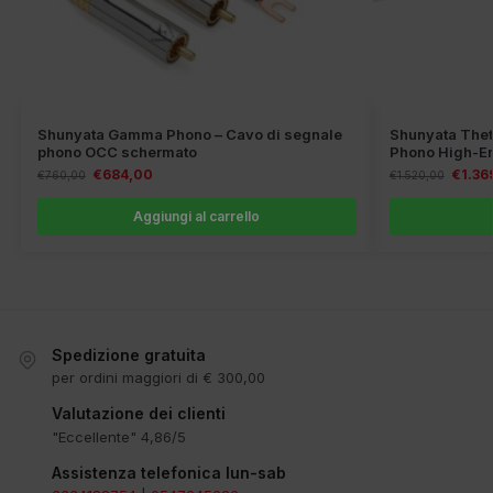
Shunyata Gamma Phono – Cavo di segnale
Shunyata Thet
phono OCC schermato
Phono High-E
€
684,00
€
1.36
€
760,00
€
1.520,00
Aggiungi al carrello
Spedizione gratuita
per ordini maggiori di € 300,00
Valutazione dei clienti
"Eccellente" 4,86/5
Assistenza telefonica lun-sab