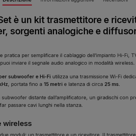
t è un kit trasmettitore e ricevi
, sorgenti analogiche e diffusori
pratica per semplificare il cablaggio dell’impianto Hi-Fi, TV
puoi inviare il segnale audio analogico in modalità wireless.
per subwoofer e Hi-Fi
utilizza una trasmissione Wi-Fi dedic
 kHz
, portata fino a
15 metri
e latenza di circa
25 ms
.
 subwoofer distante dall’amplificatore, un giradischi con 
 far passare cavi lunghi nella stanza.
e wireless
 moduli: un trasmettitore e un ricevitore. Il trasmettitore 