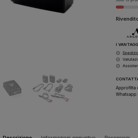
Rivendito
I VANTAG
Spedizi
Valutazi
Assiste
CONTATTA
Approfitta 
Whatsapp p
Descrizione
Informazioni aggiuntive
Recensioni