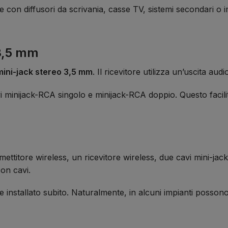
 con diffusori da scrivania, casse TV, sistemi secondari o imp
 3,5 mm
mini-jack stereo 3,5 mm
. Il ricevitore utilizza un’uscita aud
vi minijack-RCA singolo e minijack-RCA doppio. Questo facil
mettitore wireless, un ricevitore wireless, due cavi mini-ja
on cavi.
 installato subito. Naturalmente, in alcuni impianti possono 