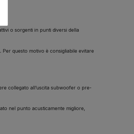
ivi o sorgenti in punti diversi della
. Per questo motivo è consigliabile evitare
ere collegato all’uscita subwoofer o pre-
onato nel punto acusticamente migliore,