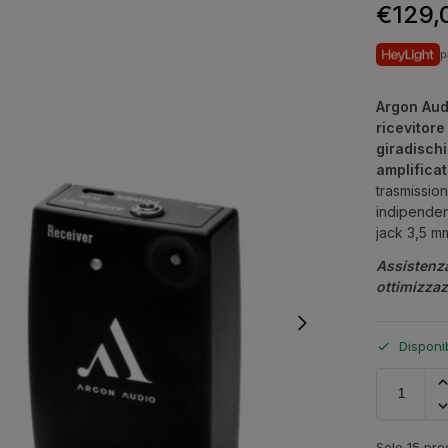
€
129,
p
Argon Aud
ricevitore
giradischi
amplificat
trasmission
indipenden
jack 3,5 mm
Assistenz
ottimizza
Disponi
Solo 15 prod