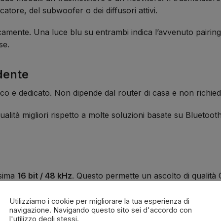
icatore, del subwoofer o dei diffusori attivi.
icamente. Una luce blu su entrambi indica l’avvenuto pairin
se.
dente
roco e dedicato. Non dipende dal router di casa e non richie
 qualità migliori rispetto a molte soluzioni basate su Bluetoo
z
ssima
16 bit / 48 kHz
. Questo permette un ascolto di qualità 
Utilizziamo i cookie per migliorare la tua esperienza di
pratico per un sistema wireless domestico. Offre un buon equil
navigazione. Navigando questo sito sei d'accordo con
l'utilizzo degli stessi.