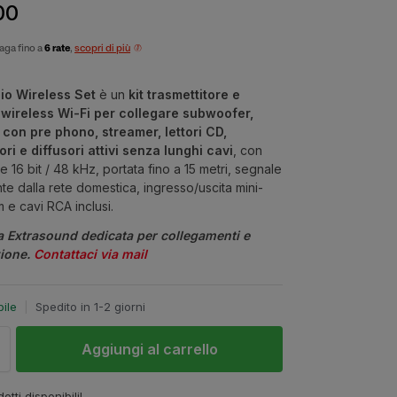
00
aga fino a
6 rate
,
scopri di più
io Wireless Set
è un
kit trasmettitore e
 wireless Wi-Fi per collegare subwoofer,
 con pre phono, streamer, lettori CD,
ori e diffusori attivi senza lunghi cavi
, con
e 16 bit / 48 kHz, portata fino a 15 metri, segnale
te dalla rete domestica, ingresso/uscita mini-
 e cavi RCA inclusi.
a Extrasound dedicata per collegamenti e
zione.
Contattaci via mail
bile
|
Spedito in 1-2 giorni
Aggiungi al carrello
otti disponibili!