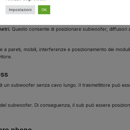
Impostazioni
OK
metri
. Questo consente di posizionare subwoofer, diffusori att
se a pareti, mobili, interferenze e posizionamento dei moduli
itore.
ess
o di un subwoofer senza cavo lungo. Il trasmettitore può ess
esso del subwoofer. Di conseguenza, il sub può essere posizi
 pre phono