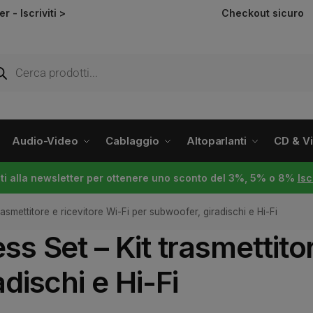
ter -
Iscriviti >
Checkout sicuro
Audio-Video
Cablaggio
Altoparlanti
CD & Vin
viti alla newsletter per ottenere uno sconto del 3%, 5% o 8%
Isc
asmettitore e ricevitore Wi-Fi per subwoofer, giradischi e Hi-Fi
s Set – Kit trasmettitor
dischi e Hi-Fi