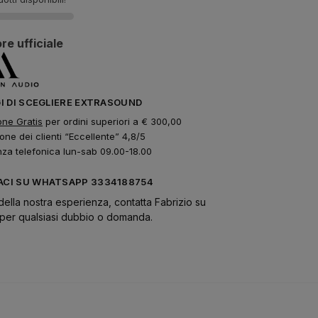
re ufficiale
GI DI SCEGLIERE EXTRASOUND
one Gratis
per ordini superiori a € 300,00
one dei clienti “Eccellente” 4,8/5
nza telefonica lun-sab 09.00-18.00
CI SU WHATSAPP 3334188754
della nostra esperienza, contatta Fabrizio su
er qualsiasi dubbio o domanda.