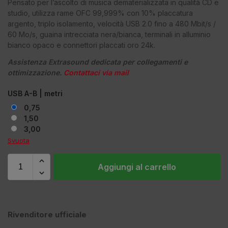
Pensato per l’ascolto di musica dematerializzata in qualità CD e
studio, utilizza rame OFC 99,999% con 10% placcatura
argento, triplo isolamento, velocità USB 2.0 fino a 480 Mbit/s /
60 Mo/s, guaina intrecciata nera/bianca, terminali in alluminio
bianco opaco e connettori placcati oro 24k.
Assistenza Extrasound dedicata per collegamenti e
ottimizzazione.
Contattaci via mail
USB A-B | metri
0,75
1,50
3,00
Svuota
Aggiungi al carrello
Rivenditore ufficiale