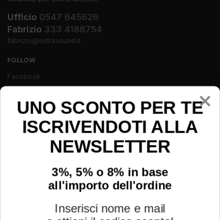
Ufficio
0547 645626
Fabrizio
333 4188754
fabrizio@extrasound.it
FOLLOW
Facebook
Instagram
Youtube
UNO SCONTO PER TE
ISCRIVENDOTI ALLA
NEWSLETTER
3%, 5% o 8% in base
all'importo dell'ordine
Inserisci nome e mail