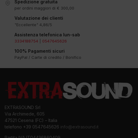
Spedizione gratuita
per ordini maggiori di € 300,00
Valutazione dei clienti
"Eccellente" 4,86/5
Assistenza telefonica lun-sab
3334188754
|
0547645626
100% Pagamenti sicuri
PayPal / Carte di credito / Bonifico
EXTRASOUND Srl
Via Archimede, 605
47521 Cesena (FC) – Italia
telefono +39 0547645626
info@extrasound.it
Partita IVA IT04436860409