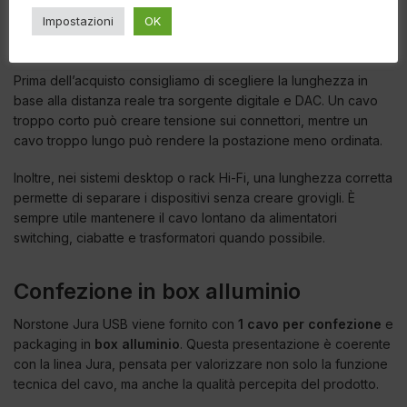
Impostazioni
OK
Scelta della lunghezza
Prima dell’acquisto consigliamo di scegliere la lunghezza in
base alla distanza reale tra sorgente digitale e DAC. Un cavo
troppo corto può creare tensione sui connettori, mentre un
cavo troppo lungo può rendere la postazione meno ordinata.
Inoltre, nei sistemi desktop o rack Hi-Fi, una lunghezza corretta
permette di separare i dispositivi senza creare grovigli. È
sempre utile mantenere il cavo lontano da alimentatori
switching, ciabatte e trasformatori quando possibile.
Confezione in box alluminio
Norstone Jura USB viene fornito con
1 cavo per confezione
e
packaging in
box alluminio
. Questa presentazione è coerente
con la linea Jura, pensata per valorizzare non solo la funzione
tecnica del cavo, ma anche la qualità percepita del prodotto.