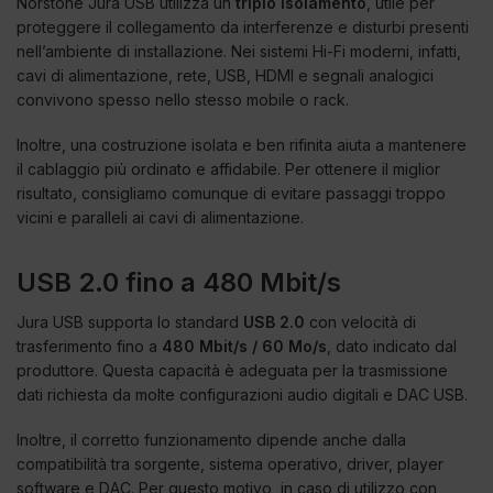
Norstone Jura USB utilizza un
triplo isolamento
, utile per
proteggere il collegamento da interferenze e disturbi presenti
nell’ambiente di installazione. Nei sistemi Hi-Fi moderni, infatti,
cavi di alimentazione, rete, USB, HDMI e segnali analogici
convivono spesso nello stesso mobile o rack.
Inoltre, una costruzione isolata e ben rifinita aiuta a mantenere
il cablaggio più ordinato e affidabile. Per ottenere il miglior
risultato, consigliamo comunque di evitare passaggi troppo
vicini e paralleli ai cavi di alimentazione.
USB 2.0 fino a 480 Mbit/s
Jura USB supporta lo standard
USB 2.0
con velocità di
trasferimento fino a
480 Mbit/s / 60 Mo/s
, dato indicato dal
produttore. Questa capacità è adeguata per la trasmissione
dati richiesta da molte configurazioni audio digitali e DAC USB.
Inoltre, il corretto funzionamento dipende anche dalla
compatibilità tra sorgente, sistema operativo, driver, player
software e DAC. Per questo motivo, in caso di utilizzo con