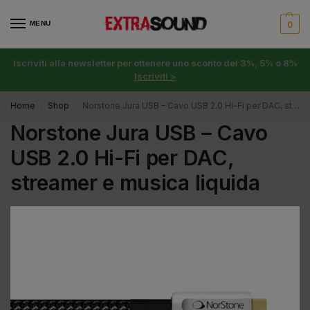
MENU
0
Iscriviti alla newsletter per ottenere uno sconto del 3%, 5% o 8%
Iscriviti >
Home
Shop
Norstone Jura USB – Cavo USB 2.0 Hi-Fi per DAC, streamer e musica liquida
/
/
Norstone Jura USB – Cavo
USB 2.0 Hi-Fi per DAC,
streamer e musica liquida