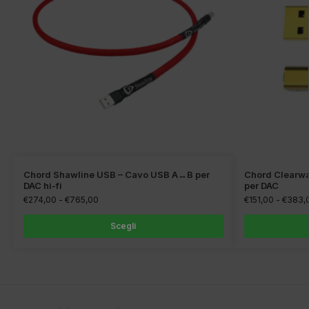
Chord Shawline USB – Cavo USB A↔B per
Chord Clearw
DAC hi-fi
per DAC
€
274,00
-
€
765,00
€
151,00
-
€
383,
Scegli