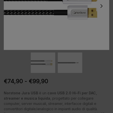
€
74,90
-
€
99,90
Norstone Jura USB
è un
cavo USB 2.0 Hi-Fi per DAC,
streamer e musica liquida
, progettato per collegare
computer, server musicali, streamer, interfacce digitali e
convertitori digitale/analogico in impianti audio di qualità.