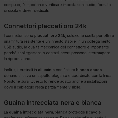
computer, è importante verificare impostazioni audio, formato
di uscita e driver dedicati.
Connettori placcati oro 24k
I connettori sono
placcati oro 24k
, soluzione scelta per offrire
una finitura resistente e un innesto stabile. In un collegamento
USB audio, la qualità meccanica del connettore è importante
perché scollegamenti o contatti incerti possono interrompere
la riproduzione.
Inoltre, i terminali in
alluminio
con finitura
bianco opaco
donano al cavo un aspetto elegante e coordinato con la linea
Norstone Jura. Questo lo rende adatto anche a installazioni
dove il cablaggio resta parzialmente visibile.
Guaina intrecciata nera e bianca
La
guaina intrecciata nera/bianca
protegge il cavo e
conferisce un’estetica premium. È una scelta utile quando il