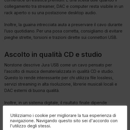
collegamento tra streamer, DAC e computer resta visibile in un
rack aperto o su una postazione desktop audio.
Inoltre, la guaina intrecciata aiuta a preservare il cavo durante
l’uso quotidiano. Per una posa corretta, consigliamo di evitare
pieghe strette, torsioni e trazioni dirette sui connettori USB.
Ascolto in qualità CD e studio
Norstone descrive Jura USB come un cavo pensato per
l’ascolto di musica dematerializzata in qualità CD e studio.
Questo lo rende interessante per chi utilizza file lossless,
servizi streaming in alta risoluzione, librerie musicali locali e
DAC esterni di buona qualità.
Inoltre, in un sistema digitale, il risultato finale dipende
dall’intera catena: sorgente, software, alimentazione, DAC,
amplificatore, diffusori e ambiente. Per questo motivo, un cavo
Utilizziamo i cookie per migliorare la tua esperienza di
navigazione. Navigando questo sito sei d'accordo con
USB curato va inserito in una configurazione equilibrata e ben
l'utilizzo degli stessi.
ottimizzata.