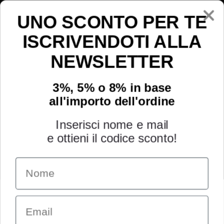
Instagram
Youtube
UNO SCONTO PER TE
ISCRIVENDOTI ALLA
NEWSLETTER
3%, 5% o 8% in base
all'importo dell'ordine
Inserisci nome e mail
e ottieni il codice sconto!
Name
INFORMAZIONI
Chi siamo
Email
Condizioni generali
Garanzia