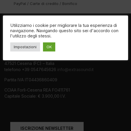
PayPal / Carte di credito / Bonifico
Utilizziamo i cookie per migliorare la tua esperienza di
navigazione. Navigando questo sito sei d'accordo con
l'utilizzo degli stessi.
Impostazioni
OK
EXTRASOUND Srl
Via Archimede, 605
47521 Cesena (FC) – Italia
telefono +39 0547645626
info@extrasound.it
Partita IVA IT04436860409
CCIAA Forlì-Cesena REA FO411761
Capitale Sociale: € 3.900,00 I.V.
ISCRIZIONE NEWSLETTER