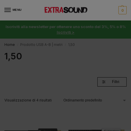
MENU
0
Iscriviti alla newsletter per ottenere uno sconto del 3%, 5% o 8%
Iscriviti >
Home
Prodotto USB A-B | metri
1,50
/
/
1,50
Filtri
Visualizzazione di 4 risultati