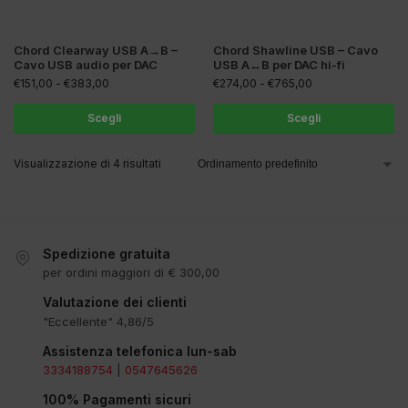
Chord Clearway USB A→B –
Chord Shawline USB – Cavo
Cavo USB audio per DAC
USB A↔B per DAC hi-fi
€
151,00
-
€
383,00
€
274,00
-
€
765,00
Scegli
Scegli
Visualizzazione di 4 risultati
Spedizione gratuita
per ordini maggiori di € 300,00
Valutazione dei clienti
"Eccellente" 4,86/5
Assistenza telefonica lun-sab
3334188754
|
0547645626
100% Pagamenti sicuri