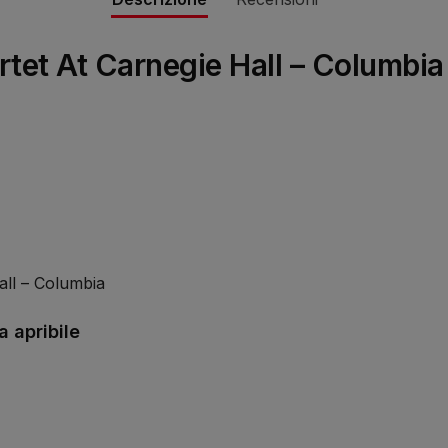
tet At Carnegie Hall – Columbi
ll – Columbia
 apribile