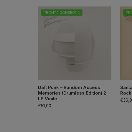
PRONTA CONSEGNA
PR
Daft Punk – Random Access
Santa
Memories (Drumless Edition) 2
Rock 
LP Vinile
€
36,
€
51,00