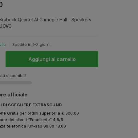
0
rubeck Quartet At Carnegie Hall – Speakers
UOVO
bile
|
Spedito in 1-2 giorni
Aggiungi al carrello
tti disponibili!
re ufficiale
GI DI SCEGLIERE EXTRASOUND
one Gratis
per ordini superiori a € 300,00
one dei clienti “Eccellente” 4,8/5
nza telefonica lun-sab 09.00-18.00