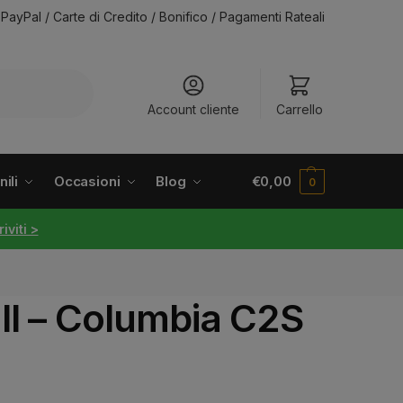
PayPal / Carte di Credito / Bonifico / Pagamenti Rateali
Account cliente
Carrello
ili
Occasioni
Blog
€
0,00
0
riviti >
ll – Columbia C2S