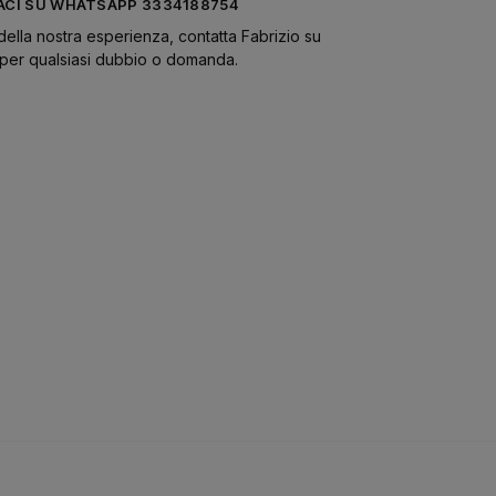
CI SU WHATSAPP 3334188754
della nostra esperienza, contatta Fabrizio su
er qualsiasi dubbio o domanda.