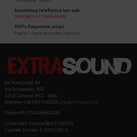
"Eccellente" 4,86/5
Assistenza telefonica lun-sab
3334188754
|
0547645626
100% Pagamenti sicuri
PayPal / Carte di credito / Bonifico
EXTRASOUND Srl
Via Archimede, 605
47521 Cesena (FC) – Italia
telefono +39 0547645626
info@extrasound.it
Partita IVA IT04436860409
CCIAA Forlì-Cesena REA FO411761
Capitale Sociale: € 3.900,00 I.V.