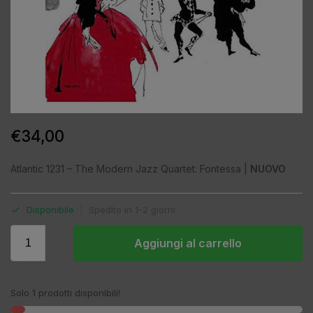
€
34,00
Atlantic 1231 – The Modern Jazz Quartet: Fontessa |
NUOVO
Disponibile
|
Spedito in 1-2 giorni
Aggiungi al carrello
Solo 1 prodotti disponibili!