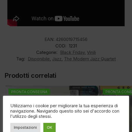
EAN:
4260019715456
COD:
1231
Categorie:
Black Friday
,
Vinili
Tag:
Disponibile
,
Jazz
,
The Modern Jazz Quartet
Prodotti correlati
PRONTA CONSEGNA
PRONTA CONS
Utilizziamo i cookie per migliorare la tua esperienza di
navigazione. Navigando questo sito sei d'accordo con
l'utilizzo degli stessi.
Impostazioni
OK