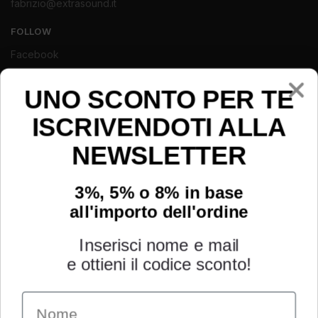
fabrizio@extrasound.it
FOLLOW
Facebook
Instagram
Youtube
UNO SCONTO PER TE
ISCRIVENDOTI ALLA
NEWSLETTER
3%, 5% o 8% in base
all'importo dell'ordine
Inserisci nome e mail
e ottieni il codice sconto!
Name
INFORMAZIONI