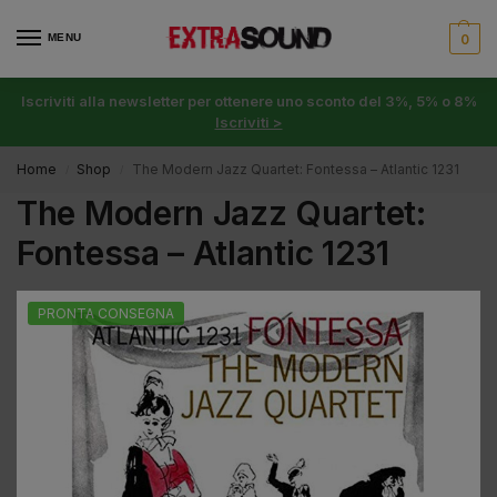
MENU
0
Iscriviti alla newsletter per ottenere uno sconto del 3%, 5% o 8%
Iscriviti >
Home
Shop
The Modern Jazz Quartet: Fontessa – Atlantic 1231
/
/
The Modern Jazz Quartet:
Fontessa – Atlantic 1231
PRONTA CONSEGNA