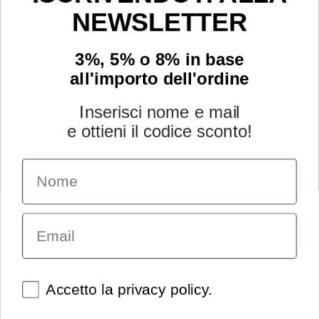
NEWSLETTER
3%, 5% o 8% in base
all'importo dell'ordine
Inserisci nome e mail
e ottieni il codice sconto!
Name
INFORMAZIONI
Chi siamo
Email
Condizioni generali
Garanzia
Richiesta assistenza tecnica
Diritto di recesso
Spunte obbligatorie
Accetto la privacy policy.
Pagamenti e spedizioni
Privacy policy