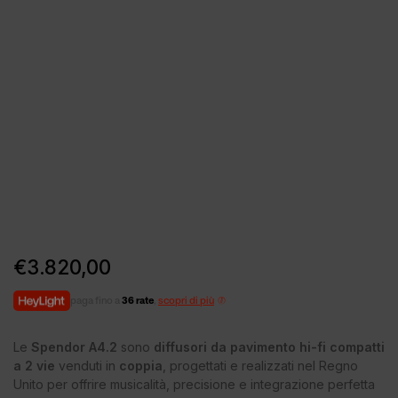
€
3.820,00
paga fino a
36 rate
,
scopri di più
Le
Spendor A4.2
sono
diffusori da pavimento hi-fi compatti
a 2 vie
venduti in
coppia
, progettati e realizzati nel Regno
Unito per offrire musicalità, precisione e integrazione perfetta