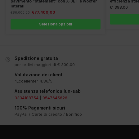
pavimento “statement” con X-JET e woofer
efficienza stil
laterali
€
1.398,00
€
77.400,00
€
86.000,00
Seleziona opzioni
Spedizione gratuita
per ordini maggiori di € 300,00
Valutazione dei clienti
"Eccellente" 4,86/5
Assistenza telefonica lun-sab
3334188754
|
0547645626
100% Pagamenti sicuri
PayPal / Carte di credito / Bonifico