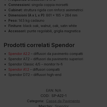
Connessioni:
singola coppia morsetti
Cabinet:
struttura rigida con rinforzi asimmetrici
Dimensioni (A x L x P):
861 x 165 x 284 mm
Peso:
14.5 kg cadauno
Finiture:
black oak, walnut, oak, satin white
Accessori:
punte regolabili, griglia magnetica
Prodotti correlati Spendor
Spendor A2.2
– diffusori da pavimento compatti
Spendor A7.2 – diffusori da pavimento superiori
Spendor Classic 4/5 – monitor hi-fi
Spendor A1.2
– diffusori compatti
Spendor D7.2 – diffusori high-end
EAN:
N/A
COD:
SP-A22-1
Categoria:
Casse da Pavimento
Marchio:
Spendor