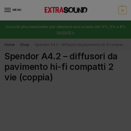
MENU
0
Iscriviti alla newsletter per ottenere uno sconto del 3%, 5% o 8%
Iscriviti >
Home
Shop
Spendor A4.2 – diffusori da pavimento hi-fi compatti 2 vie (coppia)
/
/
Spendor A4.2 – diffusori da
pavimento hi-fi compatti 2
vie (coppia)