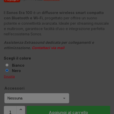
Il
Sonos Era 100
è un
diffusore wireless smart compatto
con Bluetooth e Wi-Fi
, progettato per offrire un suono
potente e connettività avanzata. Ideale per streaming musicale
e multiroom, garantisce facilità d’uso e integrazione perfetta
nell’ecosistema Sonos.
Assistenza Extrasound dedicata per collegamenti e
ottimizzazione.
Contattaci via mail
Scegli il colore
Bianco
Nero
Svuota
Accessori
Aggiungi al carrello