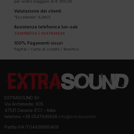
per ordini maggiori di € 300,00
Valutazione dei clienti
"Eccellente" 4,86/5
Assistenza telefonica lun-sab
3334188754
|
0547645626
100% Pagamenti sicuri
PayPal / Carte di credito / Bonifico
EXTRASOUND Srl
Via Archimede, 605
47521 Cesena (FC) – Italia
telefono +39 0547645626
info@extrasound.it
Partita IVA IT04436860409