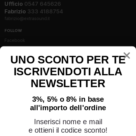
Ufficio
0547 645626
Fabrizio
333 4188754
fabrizio@extrasound.it
FOLLOW
Facebook
Instagram
Youtube
UNO SCONTO PER TE
ISCRIVENDOTI ALLA
NEWSLETTER
3%, 5% o 8% in base
all'importo dell'ordine
Inserisci nome e mail
e ottieni il codice sconto!