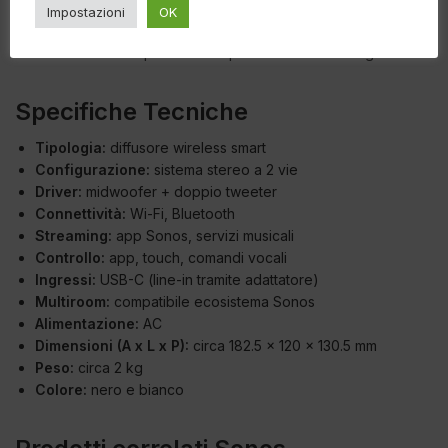
All’ascolto l’Era 100 sorprende per la sua energia e chiarezza,
Impostazioni
OK
con una scena sonora più ampia del previsto e bassi ben
controllati. Perfetto per ascolto quotidiano e streaming.
Specifiche Tecniche
Tipologia:
diffusore wireless smart
Configurazione:
sistema stereo a 2 vie
Driver:
midwoofer + doppio tweeter
Connettività:
Wi-Fi, Bluetooth
Streaming:
app Sonos, servizi musicali
Controllo:
app, touch, comandi vocali
Ingressi:
USB-C (line-in tramite adattatore)
Multiroom:
compatibile ecosistema Sonos
Alimentazione:
AC
Dimensioni (A x L x P):
circa 182.5 x 120 x 130.5 mm
Peso:
circa 2 kg
Colore:
nero e bianco