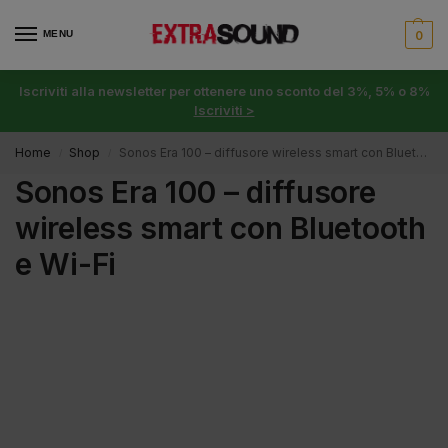
MENU
0
Iscriviti alla newsletter per ottenere uno sconto del 3%, 5% o 8%
Iscriviti >
Home
Shop
Sonos Era 100 – diffusore wireless smart con Bluetooth e Wi-Fi
/
/
Sonos Era 100 – diffusore
wireless smart con Bluetooth
e Wi-Fi