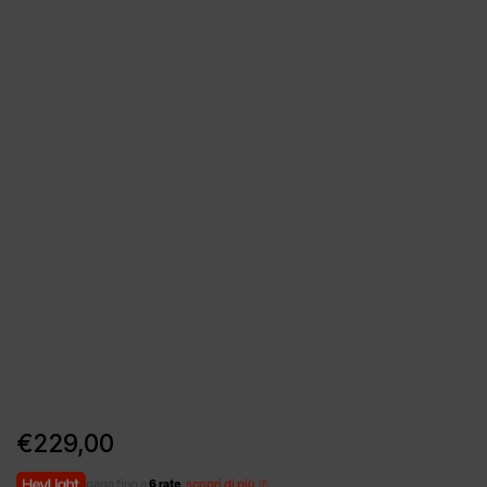
€
229,00
paga fino a
6 rate
,
scopri di più