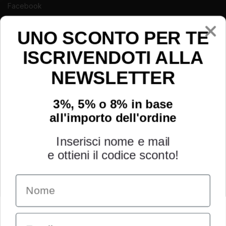
Facebook
Instagram
UNO SCONTO PER TE
Youtube
ISCRIVENDOTI ALLA
NEWSLETTER
3%, 5% o 8% in base
all'importo dell'ordine
Inserisci nome e mail
e ottieni il codice sconto!
Name
INFORMAZIONI
Chi siamo
Email
Condizioni generali