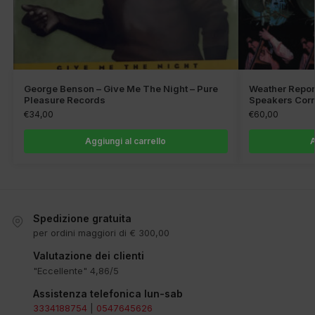
George Benson – Give Me The Night – Pure
Weather Report
Pleasure Records
Speakers Cor
€
34,00
€
60,00
Aggiungi al carrello
A
Spedizione gratuita
per ordini maggiori di € 300,00
Valutazione dei clienti
"Eccellente" 4,86/5
Assistenza telefonica lun-sab
3334188754
|
0547645626