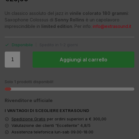
Un classico assoluto del jazz in
vinile colorato 180 grammi
:
Saxophone Colossus di
Sonny Rollins
è un capolavoro
imprescindibile in
limited edition
. Per info:
info@extrasound.it
Disponibile
|
Spedito in 1-2 giorni
Aggiungi al carrello
Solo 1 prodotti disponibili!
Rivenditore ufficiale
I VANTAGGI DI SCEGLIERE EXTRASOUND
Spedizione Gratis
per ordini superiori a € 300,00
Valutazione dei clienti “Eccellente” 4,8/5
Assistenza telefonica lun-sab 09.00-18.00