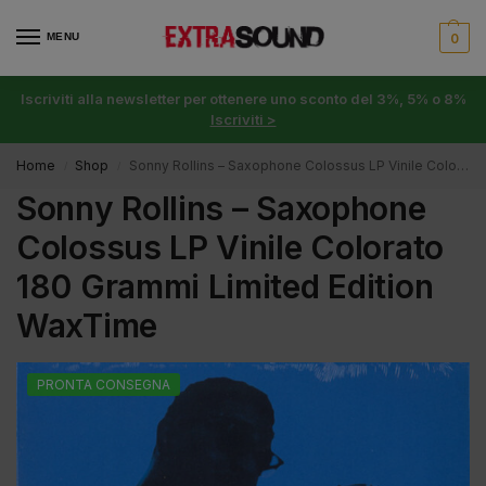
MENU
0
Iscriviti alla newsletter per ottenere uno sconto del 3%, 5% o 8%
Iscriviti >
Home
Shop
Sonny Rollins – Saxophone Colossus LP Vinile Colorato 180 Grammi Limited Edition WaxTime
/
/
Sonny Rollins – Saxophone
Colossus LP Vinile Colorato
180 Grammi Limited Edition
WaxTime
PRONTA CONSEGNA