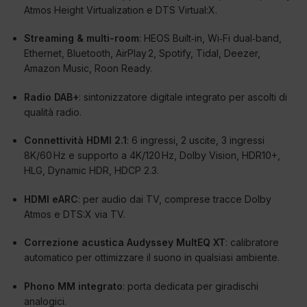
Atmos Height Virtualization e DTS Virtual:X.
Streaming & multi-room
: HEOS Built‑in, Wi‑Fi dual‑band,
Ethernet, Bluetooth, AirPlay 2, Spotify, Tidal, Deezer,
Amazon Music, Roon Ready.
Radio DAB+
: sintonizzatore digitale integrato per ascolti di
qualità radio.
Connettività HDMI 2.1
: 6 ingressi, 2 uscite, 3 ingressi
8K/60 Hz e supporto a 4K/120 Hz, Dolby Vision, HDR10+,
HLG, Dynamic HDR, HDCP 2.3.
HDMI eARC
: per audio dai TV, comprese tracce Dolby
Atmos e DTS:X via TV.
Correzione acustica Audyssey MultEQ XT
: calibratore
automatico per ottimizzare il suono in qualsiasi ambiente.
Phono MM integrato
: porta dedicata per giradischi
analogici.