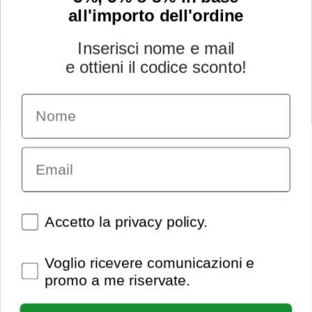
all'importo dell'ordine
Inserisci nome e mail
e ottieni il codice sconto!
Name
INFORMAZIONI
Chi siamo
Email
Condizioni generali
Garanzia
Richiesta assistenza tecnica
Diritto di recesso
Spunte obbligatorie
Accetto la privacy policy.
Pagamenti e spedizioni
Privacy policy
Spunte obbligatorie
Voglio ricevere comunicazioni e
Utilizzo dei cookies
promo a me riservate.
Recedi dal contratto