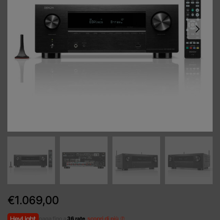
€
1.069,00
paga fino a
36 rate
,
scopri di più