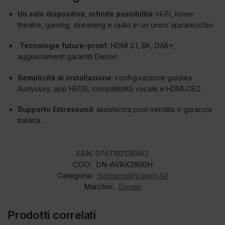
Un solo dispositivo, infinite possibilità
: Hi‑Fi, home
theatre, gaming, streaming e radio in un unico apparecchio
.Tecnologie future-proof
: HDMI 2.1, 8K, DAB+,
aggiornamenti garantiti Denon.
Semplicità di installazione
: configurazione guidata
Audyssey, app HEOS, compatibilità vocale e HDMI‑CEC.
Supporto Extrasound
: assistenza post‑vendita e garanzia
italiana.
EAN:
0747192138462
COD:
DN-AVRX2800H
Categoria:
Sintoamplificatori AV
Marchio:
Denon
Prodotti correlati