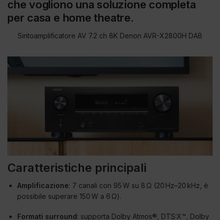
che vogliono una soluzione completa
per casa e home theatre.
Sintoamplificatore AV 7.2 ch 8K Denon AVR-X2800H DAB
Caratteristiche principali
Amplificazione
: 7 canali con 95 W su 8 Ω (20 Hz–20 kHz, è
possibile superare 150 W a 6 Ω).
Formati surround
: supporta Dolby Atmos®, DTS:X™, Dolby