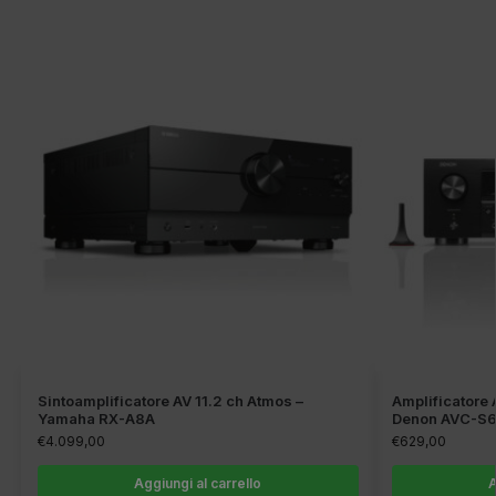
Sintoamplificatore AV 11.2 ch Atmos –
Amplificatore 
Yamaha RX-A8A
Denon AVC-S
€
4.099,00
€
629,00
Aggiungi al carrello
A