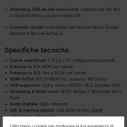
Streaming USB ad alta risoluzione
: supporto per file fino
a 24‑bit/192 kHz su porta frontale USB.
Controllo vocale
: compatibile con Amazon Alexa, Google
Assistant e Siri (via AirPlay 2).
Specifiche tecniche
Canali amplificati:
7 (5.2.2 / 7.2 configurazioni possibili)
Potenza su 8 Ω:
95 W per canale
Potenza su 6 Ω:
fino a 150 W per canale
HDMI In/Out:
6/2 (3×8K/60 Hz, supporto 4K/120 Hz)
HDR supportati:
Dolby Vision, HDR10+, HLG, Dynamic HDR
Streaming & Multi-room:
HEOS, AirPlay 2, Bluetooth, Wi‑Fi,
Roon
Radio digitale:
DAB+ integrata
DAC & ingressi digitali:
USB audio Hi‑Res, Digital
optical/coax, Phono MM
Correzione ambiente:
Audyssey MultEQ XT
Utilizziamo i cookie per migliorare la tua esperienza di