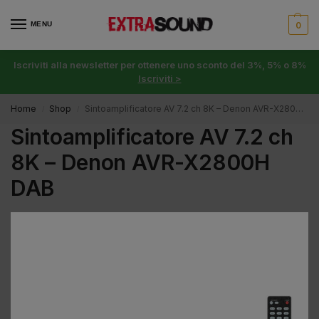
MENU
0
Iscriviti alla newsletter per ottenere uno sconto del 3%, 5% o 8%
Iscriviti >
Home
Shop
Sintoamplificatore AV 7.2 ch 8K – Denon AVR-X2800H DAB
/
/
Sintoamplificatore AV 7.2 ch
8K – Denon AVR-X2800H
DAB