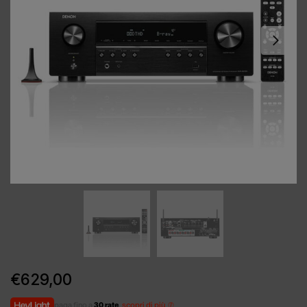
€
629,00
paga fino a
30 rate
,
scopri di più