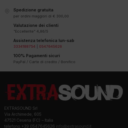
Spedizione gratuita
per ordini maggiori di € 300,00
Valutazione dei clienti
"Eccellente" 4,86/5
Assistenza telefonica lun-sab
3334188754
|
0547645626
100% Pagamenti sicuri
PayPal / Carte di credito / Bonifico
EXTRASOUND Srl
Via Archimede, 605
47521 Cesena (FC) – Italia
telefono +39 0547645626
info@extrasound.it