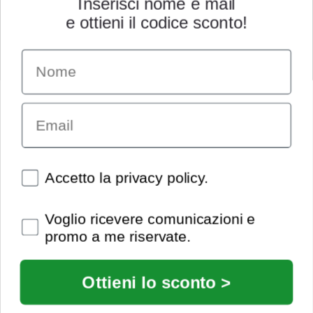
Inserisci nome e mail
e ottieni il codice sconto!
Name
INFORMAZIONI
Chi siamo
Email
Condizioni generali
Garanzia
Richiesta assistenza tecnica
Diritto di recesso
Spunte obbligatorie
Accetto la privacy policy.
Pagamenti e spedizioni
Privacy policy
Spunte obbligatorie
Voglio ricevere comunicazioni e
Utilizzo dei cookies
promo a me riservate.
Recedi dal contratto
© Extrasound 2021 |
info@extrasound.it
Ottieni lo sconto >