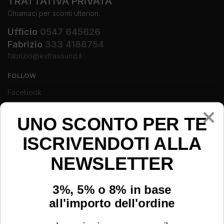
TRATTATIVA PRIVATA
Chiamaci per sconti ulteriori.
Ufficio
0547 645626
Fabrizio
333 4188754
fabrizio@extrasound.it
FOLLOW
Facebook
Instagram
Youtube
UNO SCONTO PER TE
ISCRIVENDOTI ALLA
NEWSLETTER
3%, 5% o 8% in base
all'importo dell'ordine