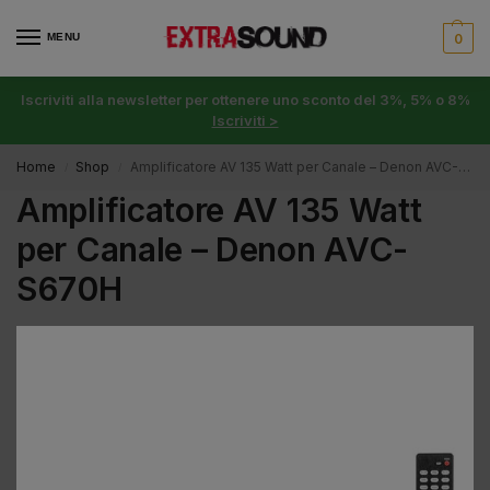
MENU
0
Iscriviti alla newsletter per ottenere uno sconto del 3%, 5% o 8%
Iscriviti >
Home
Shop
Amplificatore AV 135 Watt per Canale – Denon AVC-S670H
/
/
Amplificatore AV 135 Watt
per Canale – Denon AVC-
S670H