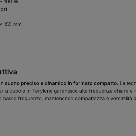
– 100 W
ort
 x 155 mm
uttiva
e un suono preciso e dinamico in formato compatto.
La tecn
er a cupola in Terylene garantisce alte frequenze chiare e n
lle basse frequenze, mantenendo compattezza e versatilità d’