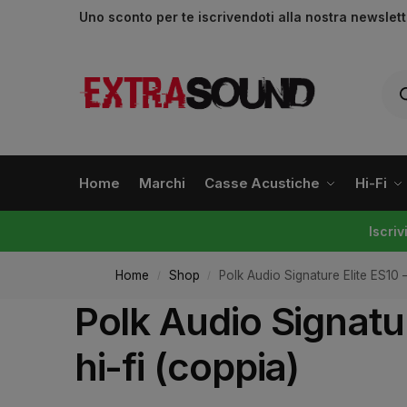
Uno sconto per te iscrivendoti alla nostra newslet
Home
Marchi
Casse Acustiche
Hi-Fi
Iscri
Home
Shop
Polk Audio Signature Elite ES10 –
/
/
Polk Audio Signatur
hi-fi (coppia)