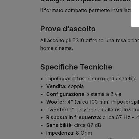
Il formato compatto permette installazioni 
Prove d’ascolto
All’ascolto gli ES10 offrono una resa chiara
home cinema.
Specifiche Tecniche
Tipologia:
diffusori surround / satellite
Vendita:
coppia
Configurazione:
sistema a 2 vie
Woofer:
4” (circa 100 mm) in polipropi
Tweeter:
1” Terylene ad alta risoluzion
Risposta in frequenza:
circa 67 Hz – 
Sensibilità:
circa 87 dB
Impedenza:
8 Ohm