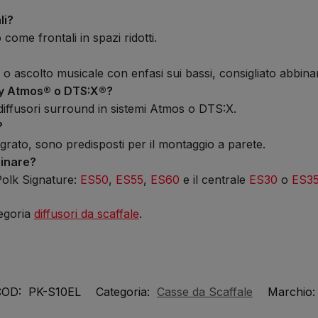
li?
o come frontali in spazi ridotti.
o ascolto musicale con enfasi sui bassi, consigliato abbina
lby Atmos® o DTS:X®?
diffusori surround in sistemi Atmos o DTS:X.
?
tegrato, sono predisposti per il montaggio a parete.
binare?
Polk Signature:
ES50
,
ES55
,
ES60
e il centrale
ES30
o
ES3
tegoria
diffusori da scaffale
.
COD:
PK-S10EL
Categoria:
Casse da Scaffale
Marchio