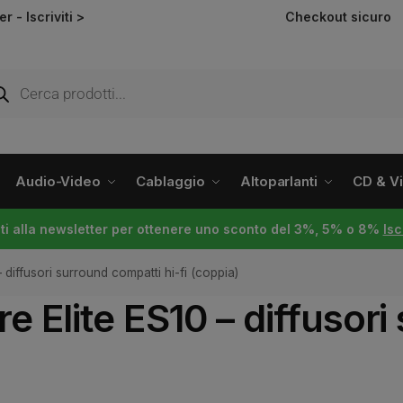
ter -
Iscriviti >
Checkout sicuro
Audio-Video
Cablaggio
Altoparlanti
CD & Vin
viti alla newsletter per ottenere uno sconto del 3%, 5% o 8%
Isc
 diffusori surround compatti hi-fi (coppia)
e Elite ES10 – diffusor