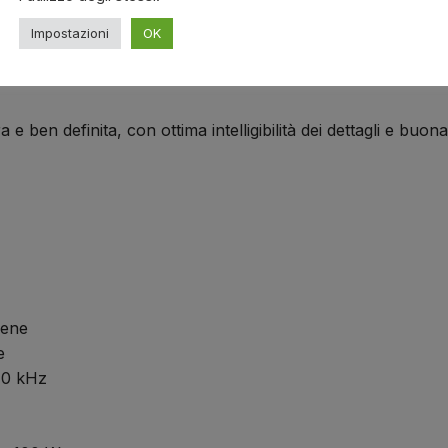
su scaffale o a parete, rendendo questi diffusori estremament
Impostazioni
OK
 e ben definita, con ottima intelligibilità dei dettagli e buon
lene
e
40 kHz