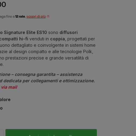
00
aga fino a
12 rate
,
scopri di più
o Signature Elite ES10
sono
diffusori
ompatti hi-fi
venduti in
coppia
, progettati per
 suono dettagliato e coinvolgente in sistemi home
azie al design compatto e alle tecnologie Polk,
o prestazioni precise e grande versatilità di
ne.
ione – consegna garantita – assistenza
 dedicata per collegamenti e ottimizzazione.
 via mail
colore
co