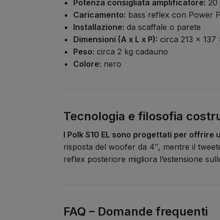
Potenza consigliata amplificatore:
20 
Caricamento:
bass reflex con Power P
Installazione:
da scaffale o parete
Dimensioni (A x L x P):
circa 213 x 137
Peso:
circa 2 kg cadauno
Colore:
nero
Tecnologia e filosofia costr
I Polk S10 EL sono progettati per offrir
risposta del woofer da 4″, mentre il tweet
reflex posteriore migliora l’estensione su
FAQ – Domande frequenti