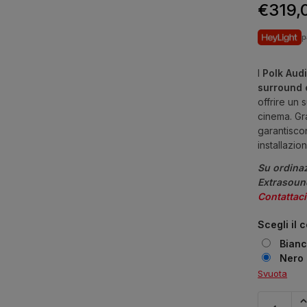
€
319,
p
I
Polk Audi
surround c
offrire un
cinema. Gr
garantiscon
installazio
Su ordinaz
Extrasound
Contattaci
Scegli il 
Bian
Nero
Svuota