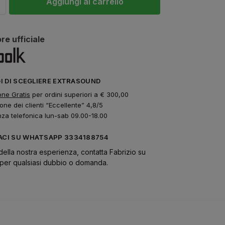
Aggiungi al carrello
re ufficiale
GI DI SCEGLIERE EXTRASOUND
one Gratis
per ordini superiori a € 300,00
one dei clienti “Eccellente” 4,8/5
nza telefonica lun-sab 09.00-18.00
CI SU WHATSAPP 3334188754
della nostra esperienza, contatta Fabrizio su
er qualsiasi dubbio o domanda.