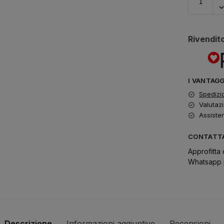
Rivendito
I VANTAG
Spedizi
Valutazi
Assiste
CONTATTA
Approfitta 
Whatsapp p
Descrizione
Informazioni aggiuntive
Recensioni