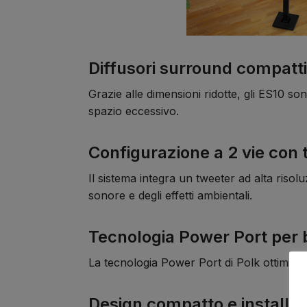
Diffusori surround compatt
Grazie alle dimensioni ridotte, gli ES10 s
spazio eccessivo.
Configurazione a 2 vie con 
Il sistema integra un tweeter ad alta riso
sonore e degli effetti ambientali.
Tecnologia Power Port per b
La tecnologia Power Port di Polk ottimizza 
Design compatto e installaz