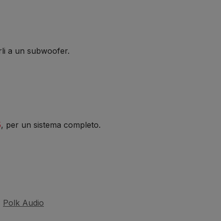
rli a un subwoofer.
5
, per un sistema completo.
:
Polk Audio