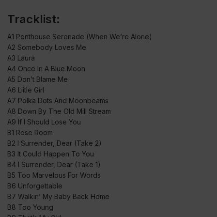
Tracklist:
A1 Penthouse Serenade (When We’re Alone)
A2 Somebody Loves Me
A3 Laura
A4 Once In A Blue Moon
A5 Don’t Blame Me
A6 Liitle Girl
A7 Polka Dots And Moonbeams
A8 Down By The Old Mill Stream
A9 If I Should Lose You
B1 Rose Room
B2 I Surrender, Dear (Take 2)
B3 It Could Happen To You
B4 I Surrender, Dear (Take 1)
B5 Too Marvelous For Words
B6 Unforgettable
B7 Walkin’ My Baby Back Home
B8 Too Young