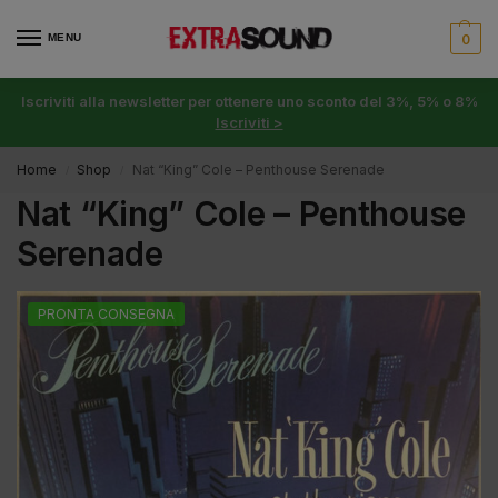
MENU
0
Iscriviti alla newsletter per ottenere uno sconto del 3%, 5% o 8%
Iscriviti >
Home
Shop
Nat “King” Cole – Penthouse Serenade
/
/
Nat “King” Cole – Penthouse
Serenade
PRONTA CONSEGNA