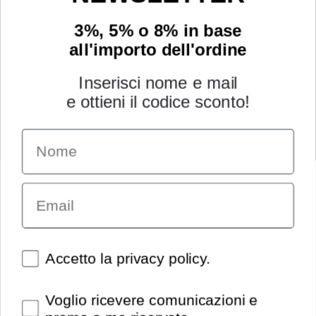
3%, 5% o 8% in base
all'importo dell'ordine
Inserisci nome e mail
e ottieni il codice sconto!
Name
INFORMAZIONI
Chi siamo
Email
Condizioni generali
Garanzia
Richiesta assistenza tecnica
Diritto di recesso
Spunte obbligatorie
Accetto la privacy policy.
Pagamenti e spedizioni
Privacy policy
Spunte obbligatorie
Voglio ricevere comunicazioni e
Utilizzo dei cookies