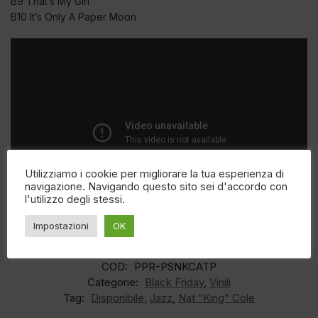
B9 That’s My Girl
B10 It’s Only A Paper Moon
Utilizziamo i cookie per migliorare la tua esperienza di
navigazione. Navigando questo sito sei d'accordo con
l'utilizzo degli stessi.
Impostazioni
OK
EAN:
N/A
COD:
PPR-PSNKCATP
Categorie:
Black Friday
,
Vinili
Tag:
Disponibile
,
Jazz
,
Nat "King" Cole