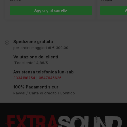
Aggiungi al carrello
A
Spedizione gratuita
per ordini maggiori di € 300,00
Valutazione dei clienti
"Eccellente" 4,86/5
Assistenza telefonica lun-sab
3334188754
|
0547645626
100% Pagamenti sicuri
PayPal / Carte di credito / Bonifico