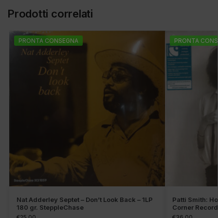
Prodotti correlati
PRONTA CONSEGNA
PRONTA CONS
Nat Adderley Septet – Don’t Look Back – 1LP
Patti Smith: H
180 gr. SteppleChase
Corner Recor
€
25,00
€
36,00