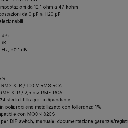
mpostazioni da 12,1 ohm a 47 kohm
ostazioni da 0 pF a 1120 pF
lezionabili
 dBr
 dBr
 Hz, ±0,1 dB
2%
 RMS XLR / 100 V RMS RCA
RMS XLR / 2,5 mV RMS RCA
4 stadi di filtraggio indipendente
n polipropilene metallizzato con tolleranza 1%
patibile con MOON 820S
per DIP switch, manuale, documentazione garanzia/regist