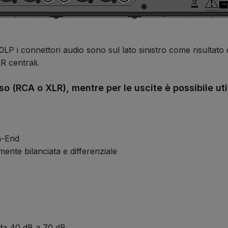
P i connettori audio sono sul lato sinistro come risultato de
R centrali.
sso (RCA o XLR), mentre per le uscite è possibile ut
h-End
nte bilanciata e differenziale
da 40 dB a 70 dB