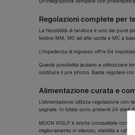
un’integrazione semplice con preamplificatori
Regolazioni complete per 
La flessibilità di taratura è uno dei punti
testine MM, MC ad alta uscita e MC a bass
L’impedenza di ingresso offre 64 impostazi
Queste possibilità aiutano a ottimizzare t
sostituire il pre phono. Basta regolare cor
Alimentazione curata e co
L’alimentazione utilizza regolazione con t
segnale. In totale sono presenti 24 stadi di 
MOON 610LP è anche compatibile con l’al
miglioramento in silenzio, stabilità e raff