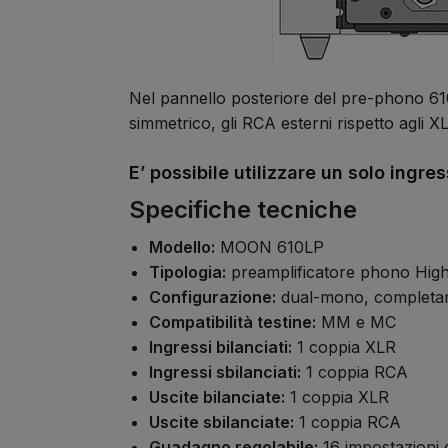
Nel pannello posteriore del pre-phono 610L
simmetrico, gli RCA esterni rispetto agli XL
E’ possibile utilizzare un solo ingre
Specifiche tecniche
Modello:
MOON 610LP
Tipologia:
preamplificatore phono Hig
Configurazione:
dual-mono, completame
Compatibilità testine:
MM e MC
Ingressi bilanciati:
1 coppia XLR
Ingressi sbilanciati:
1 coppia RCA
Uscite bilanciate:
1 coppia XLR
Uscite sbilanciate:
1 coppia RCA
Guadagno regolabile:
16 impostazioni 