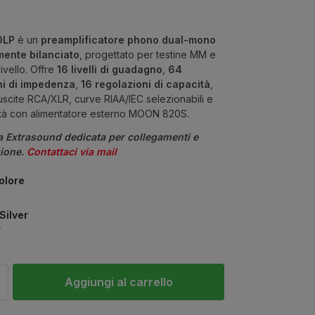
0LP
è un
preamplificatore phono dual-mono
ente bilanciato
, progettato per testine MM e
livello. Offre
16 livelli di guadagno
,
64
ni di impedenza
,
16 regolazioni di capacità
,
 uscite RCA/XLR, curve RIAA/IEC selezionabili e
ità con alimentatore esterno MOON 820S.
a Extrasound dedicata per collegamenti e
zione.
Contattaci via mail
colore
Silver
r
Aggiungi al carrello