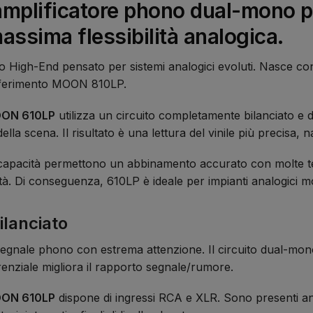
plificatore phono dual-mono pro
massima flessibilità analogica.
 High-End pensato per sistemi analogici evoluti. Nasce con 
 riferimento MOON 810LP.
OON 610LP
utilizza un circuito completamente bilanciato e d
ella scena. Il risultato è una lettura del vinile più precisa, n
 capacità permettono un abbinamento accurato con molte te
lità. Di conseguenza, 610LP è ideale per impianti analogici mo
ilanciato
gnale phono con estrema attenzione. Il circuito dual-mono a
ferenziale migliora il rapporto segnale/rumore.
OON 610LP
dispone di ingressi RCA e XLR. Sono presenti 