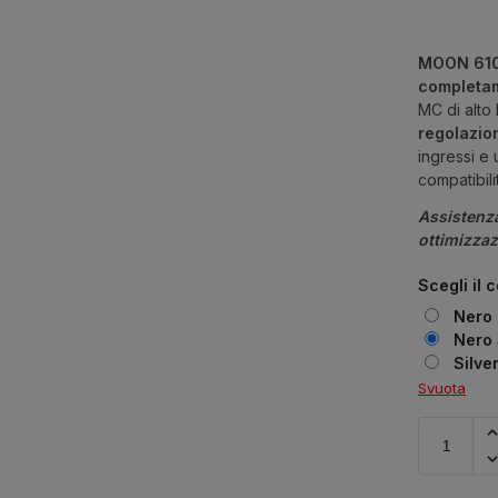
MOON 61
completam
MC di alto 
regolazio
ingressi e
compatibil
Assistenz
ottimizza
Scegli il 
Nero
Nero 
Silve
Svuota