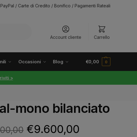
PayPal / Carte di Credito / Bonifico / Pagamenti Rateali
Account cliente
Carrello
ili
Occasioni
Blog
€
0,00
0
riviti >
al-mono bilanciato
€
9.600,00
700,00