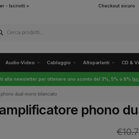
ter -
Iscriviti >
Checkout sicuro
Audio-Video
Cablaggio
Altoparlanti
CD & Vin
viti alla newsletter per ottenere uno sconto del 3%, 5% o 8%
Isc
 phono dual-mono bilanciato
mplificatore phono du
€
10.