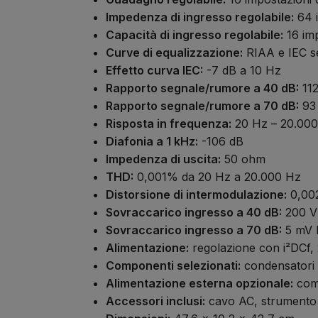
Impedenza di ingresso regolabile:
64 i
Capacità di ingresso regolabile:
16 imp
Curve di equalizzazione:
RIAA e IEC se
Effetto curva IEC:
-7 dB a 10 Hz
Rapporto segnale/rumore a 40 dB:
112
Rapporto segnale/rumore a 70 dB:
93
Risposta in frequenza:
20 Hz – 20.000
Diafonia a 1 kHz:
-106 dB
Impedenza di uscita:
50 ohm
THD:
0,001% da 20 Hz a 20.000 Hz
Distorsione di intermodulazione:
0,00
Sovraccarico ingresso a 40 dB:
200 V
Sovraccarico ingresso a 70 dB:
5 mV 
Alimentazione:
regolazione con i²DCf, 2
Componenti selezionati:
condensatori i
Alimentazione esterna opzionale:
com
Accessori inclusi:
cavo AC, strumento 