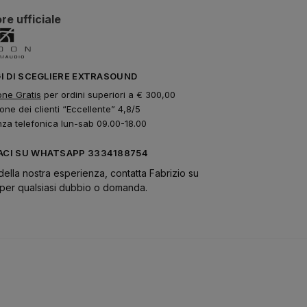
re ufficiale
GI DI SCEGLIERE EXTRASOUND
one Gratis
per ordini superiori a € 300,00
one dei clienti “Eccellente” 4,8/5
nza telefonica lun-sab 09.00-18.00
CI SU WHATSAPP 3334188754
della nostra esperienza, contatta Fabrizio su
er qualsiasi dubbio o domanda.