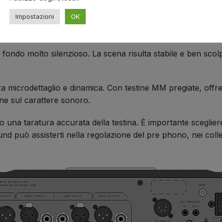
Impostazioni
OK
i utili
 fondo molto silenzioso. La scena risulta stabile e ben sco
zza microdettaglio e dinamica. Con testine MM pregiate, offr
ne sul carattere sonoro.
iamo una taratura accurata della testina. È importante scegl
und può assisterti nella regolazione del pre phono, nei colle