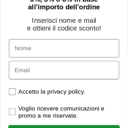
all'importo dell'ordine
Inserisci nome e mail
e ottieni il codice sconto!
Name
INFORMAZIONI
Chi siamo
Email
Condizioni generali
Garanzia
Richiesta assistenza tecnica
Diritto di recesso
Spunte obbligatorie
Accetto la privacy policy.
Pagamenti e spedizioni
Privacy policy
Spunte obbligatorie
Voglio ricevere comunicazioni e
Utilizzo dei cookies
promo a me riservate.
Recedi dal contratto