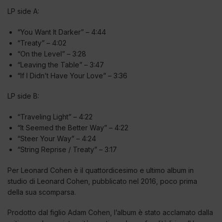
LP side A:
“You Want It Darker” – 4:44
“Treaty” – 4:02
“On the Level” – 3:28
“Leaving the Table” – 3:47
“If I Didn’t Have Your Love” – 3:36
LP side B:
“Traveling Light” – 4:22
“It Seemed the Better Way” – 4:22
“Steer Your Way” – 4:24
“String Reprise / Treaty” – 3:17
Per Leonard Cohen è il quattordicesimo e ultimo album in
studio di Leonard Cohen, pubblicato nel 2016, poco prima
della sua scomparsa.
Prodotto dal figlio Adam Cohen, l’album è stato acclamato dalla