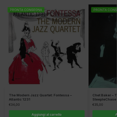
PRONTA CONSEGNA
PRONTA CONS
The Modern Jazz Quartet: Fontessa –
Chet Baker – T
Atlantic 1231
SteepleChase
€
34,00
€
35,00
Aggiungi al carrello
A