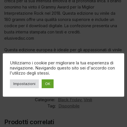
critica per la sua intensità emotiva e la profondità lirica. Il brano
omonimo ha vinto il Grammy Award per la Miglior
Interpretazione Rock nel 2018. Questa edizione su vinile da
180 grammi offre una qualità sonora superiore e include un
codice per il download digitale. La confezione presenta una
busta interna stampata con testi e crediti.
elusivedisc.com
Questa edizione europea è ideale per gli appassionati di vinile
che desiderano aggiungere un capolavoro del cantautorato
contemporaneo alla propria collezione, con una qualità sonora
Utilizziamo i cookie per migliorare la tua esperienza di
navigazione. Navigando questo sito sei d'accordo con
che rende giustizia alle performance originali di Leonard
l'utilizzo degli stessi.
Cohen.
Impostazioni
OK
EAN:
889853650712
Categorie:
Black Friday
,
Vinili
Tag:
Disponibile
Prodotti correlati