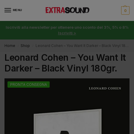
MENU
0
Iscriviti alla newsletter per ottenere uno sconto del 3%, 5% o 8%
Iscriviti >
Home
Shop
Leonard Cohen – You Want It Darker – Black Vinyl 180gr.
/
/
Leonard Cohen – You Want It
Darker – Black Vinyl 180gr.
PRONTA CONSEGNA