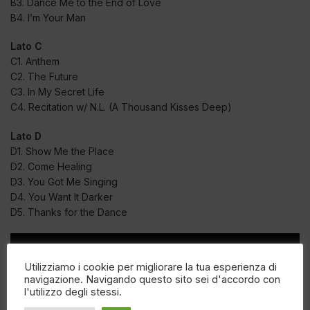
B3. Dance Me to the End of Love
B4. I’m Your Man
Lato C
C1. Anthem
C2. The Future
C3. In My Secret Life
C4. Recitation w/ N.L. (A Thousand Kisses Deep)
Lato D
D1. Show Me the Place
D2. Come Healing
D3. You Got Me Singing
D4. You Want It Darker
D5. Thanks for the Dance
Utilizziamo i cookie per migliorare la tua esperienza di
navigazione. Navigando questo sito sei d'accordo con
l'utilizzo degli stessi.