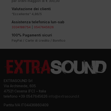
per ordini maggiori di € 300,00
Valutazione dei clienti
"Eccellente" 4,86/5
Assistenza telefonica lun-sab
3334188754
|
0547645626
100% Pagamenti sicuri
PayPal / Carte di credito / Bonifico
EXTRASOUND Srl
Via Archimede, 605
47521 Cesena (FC) – Italia
telefono +39 0547645626
info@extrasound.it
Partita IVA IT04436860409