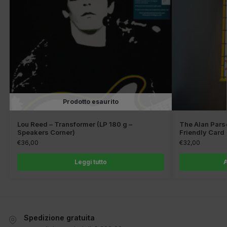
Prodotto esaurito
Lou Reed – Transformer (LP 180 g –
The Alan Parso
Speakers Corner)
Friendly Card 
€
36,00
€
32,00
Leggi tutto
A
Spedizione gratuita