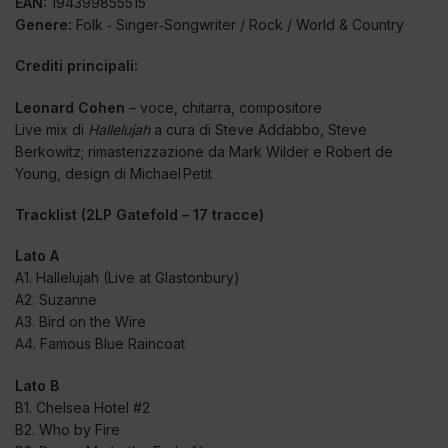
EAN:
194399855515
Genere:
Folk ‑ Singer‑Songwriter / Rock / World & Country
Crediti principali:
Leonard Cohen
– voce, chitarra, compositore
Live mix di
Hallelujah
a cura di Steve Addabbo, Steve
Berkowitz; rimasterizzazione da Mark Wilder e Robert de
Young, design di Michael Petit
Tracklist (2LP Gatefold – 17 tracce)
Lato A
A1. Hallelujah (Live at Glastonbury)
A2. Suzanne
A3. Bird on the Wire
A4. Famous Blue Raincoat
Lato B
B1. Chelsea Hotel #2
B2. Who by Fire