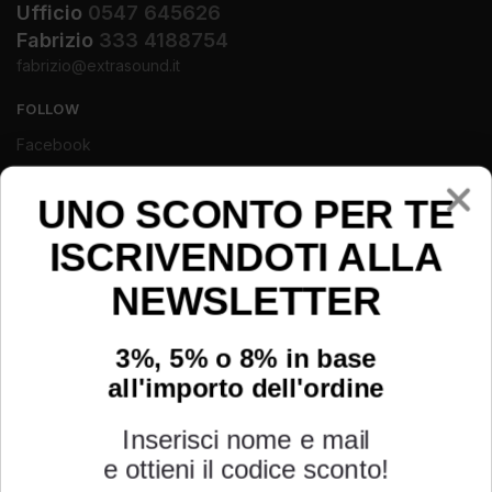
Ufficio
0547 645626
Fabrizio
333 4188754
fabrizio@extrasound.it
FOLLOW
Facebook
Instagram
Youtube
UNO SCONTO PER TE
ISCRIVENDOTI ALLA
NEWSLETTER
3%, 5% o 8% in base
all'importo dell'ordine
Inserisci nome e mail
e ottieni il codice sconto!