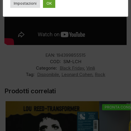
Impostazioni
OK
EAN:
194399855515
COD:
SM-LCH
Categorie:
Black Friday
,
Vinili
Tag:
Disponibile
,
Leonard Cohen
,
Rock
Prodotti correlati
PRONTA CONS