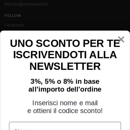
fabrizio@extrasound.it
FOLLOW
Facebook
Instagram
Youtube
UNO SCONTO PER TE
ISCRIVENDOTI ALLA
NEWSLETTER
3%, 5% o 8% in base
all'importo dell'ordine
Inserisci nome e mail
e ottieni il codice sconto!
Name
INFORMAZIONI