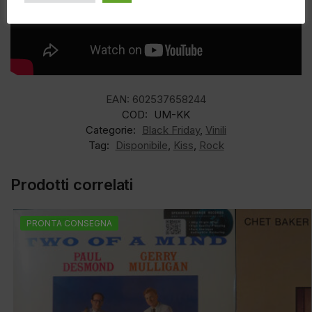
EAN:
602537658244
COD:
UM-KK
Categorie:
Black Friday
,
Vinili
Tag:
Disponibile
,
Kiss
,
Rock
Prodotti correlati
PRONTA CONSEGNA