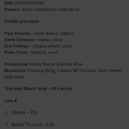
EAN:
602537658244
Genere:
Rock / Hard Rock / Glam Rock
Crediti principali:
Paul Stanley
– voce ritmica, chitarra
Gene Simmons
– basso, voce
Ace Frehley
– chitarra solista, voce
Peter Criss
– batteria, voce
Produzione:
Kenny Kerner & Richie Wise
Mastering:
Pressing 180 g, coupon MP3 incluso, inner sleeve
plain white
Tracklist (Black Vinyl – 10 tracce)
Lato A
Strutter – 3:10
Nothin’ To Lose – 3:26