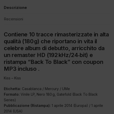
Descrizione
Recensioni
Contiene
10 tracce rimasterizzate in alta
qualità (180 g)
che riportano in vita il
celebre album di debutto
, arricchito da
un remaster HD (192 kHz/24‑bit) e
ristampa “Back To Black” con coupon
MP3 incluso
.
Kiss – Kiss
Etichetta:
Casablanca / Mercury / UMe
Formato:
Vinile LP, Nero 180 g, Gatefold (Back To Black
Series)
Pubblicazione (Ristampa):
1 aprile 2014 (Europa) / 1 aprile
2014 (USA)