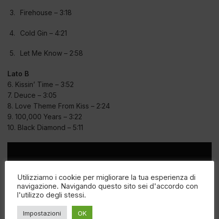
Firehouse – 3:18
Cold Gin – 4:21
Let Me Know – 2:58
Lato B
6.
Kissin’ Time – 3:52
7.
Deuce – 3:05
8.
Love Theme From Kiss – 2:24
9.
100,000 Years – 3:22
10.
Black Diamond – 5:11
Utilizziamo i cookie per migliorare la tua esperienza di
navigazione. Navigando questo sito sei d'accordo con
l'utilizzo degli stessi.
Impostazioni
OK