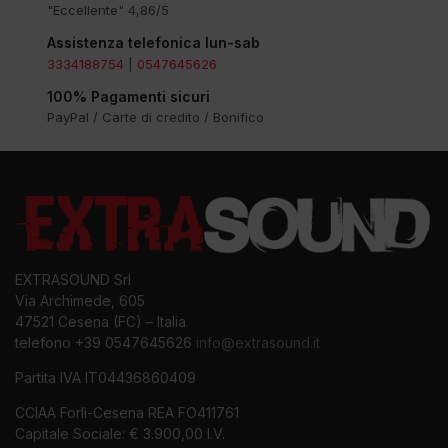
"Eccellente" 4,86/5
Assistenza telefonica lun-sab
3334188754
|
0547645626
100% Pagamenti sicuri
PayPal / Carte di credito / Bonifico
EXTRASOUND Srl
Via Archimede, 605
47521 Cesena (FC) – Italia
telefono +39 0547645626
info@extrasound.it
Partita IVA IT04436860409
CCIAA Forlì-Cesena REA FO411761
Capitale Sociale: € 3.900,00 I.V.