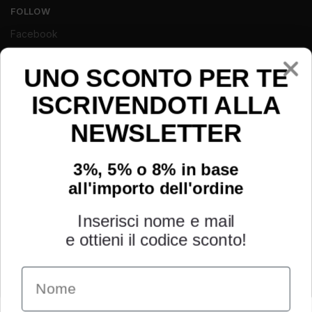
FOLLOW
Facebook
Instagram
UNO SCONTO PER TE
Youtube
ISCRIVENDOTI ALLA
NEWSLETTER
3%, 5% o 8% in base
all'importo dell'ordine
Inserisci nome e mail
e ottieni il codice sconto!
Name
INFORMAZIONI
Chi siamo