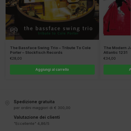
The Bassface Swing Trio – Tribute To Cole
The Modern Ja
Porter – Stockfisch Records
Atlantic 1231
€
28,00
€
34,00
Aggiungi al carrello
A
Spedizione gratuita
per ordini maggiori di € 300,00
Valutazione dei clienti
"Eccellente" 4,86/5