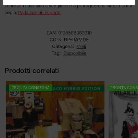
sonora? Ti aiutiamo a scegliere e a proteggere al meglio la tua
copia.
Parla con un esperto
.
EAN:
0196588083310
COD:
DP-RAMDE
Categoria:
Vinili
Tag:
Disponibile
Prodotti correlati
PRONTA CONSEGNA
PRONTA CONS