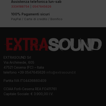
Assistenza telefonica lun-sab
3334188754
|
0547645626
100% Pagamenti sicuri
PayPal / Carte di credito / Bonifico
EXTRASOUND Srl
Via Archimede, 605
47521 Cesena (FC) – Italia
telefono +39 0547645626
info@extrasound.it
Partita IVA IT04436860409
CCIAA Forlì-Cesena REA FO411761
Capitale Sociale: € 3.900,00 I.V.