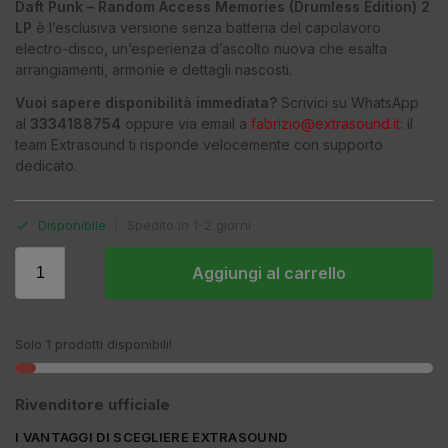
Daft Punk – Random Access Memories (Drumless Edition) 2
LP
è l’esclusiva versione senza batteria del capolavoro
electro-disco, un’esperienza d’ascolto nuova che esalta
arrangiamenti, armonie e dettagli nascosti.
Vuoi sapere disponibilità immediata?
Scrivici su WhatsApp
al
3334188754
oppure via email a
fabrizio@extrasound.it
: il
team Extrasound ti risponde velocemente con supporto
dedicato.
Disponibile
|
Spedito in 1-2 giorni
Aggiungi al carrello
Solo 1 prodotti disponibili!
Rivenditore ufficiale
I VANTAGGI DI SCEGLIERE EXTRASOUND