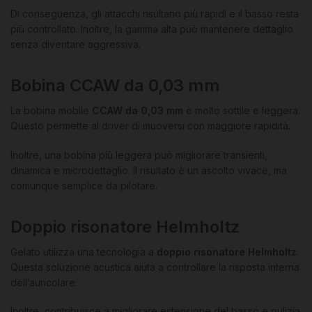
Di conseguenza, gli attacchi risultano più rapidi e il basso resta
più controllato. Inoltre, la gamma alta può mantenere dettaglio
senza diventare aggressiva.
Bobina CCAW da 0,03 mm
La bobina mobile
CCAW da 0,03 mm
è molto sottile e leggera.
Questo permette al driver di muoversi con maggiore rapidità.
Inoltre, una bobina più leggera può migliorare transienti,
dinamica e microdettaglio. Il risultato è un ascolto vivace, ma
comunque semplice da pilotare.
Doppio risonatore Helmholtz
Gelato utilizza una tecnologia a
doppio risonatore Helmholtz
.
Questa soluzione acustica aiuta a controllare la risposta interna
dell’auricolare.
Inoltre, contribuisce a migliorare estensione del basso e pulizia