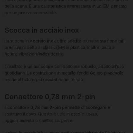
della scena. È una caratteristica interessante in un IEM pensato
per un prezzo accessibile.
Scocca in acciaio inox
La scocca in
acciaio inox
offre solidità e una sensazione più
premium rispetto ai classici IEM in plastica. Inoltre, aiuta a
ridurre vibrazioni indesiderate.
Il risultato è un auricolare compatto ma robusto, adatto all’uso
quotidiano. La costruzione in metallo rende Gelato piacevole
anche al tatto e più resistente nel tempo.
Connettore 0,78 mm 2-pin
Il connettore
0,78 mm 2-pin
permette di scollegare e
sostituire il cavo. Questo è utile in caso di usura,
aggiornamento o cambio sorgente.
Inoltre, la possibilità di usare cavi compatibili rende Gelato più