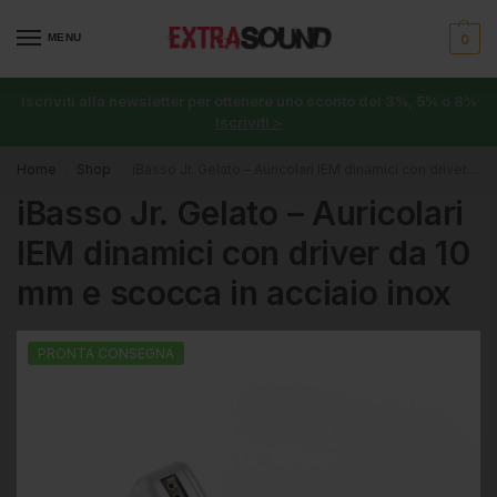
MENU
0
Iscriviti alla newsletter per ottenere uno sconto del 3%, 5% o 8%
Iscriviti >
Home
Shop
iBasso Jr. Gelato – Auricolari IEM dinamici con driver da 10 mm e scocca in acciaio inox
/
/
iBasso Jr. Gelato – Auricolari
IEM dinamici con driver da 10
mm e scocca in acciaio inox
PRONTA CONSEGNA