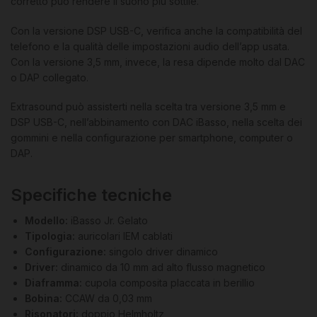
corretto può rendere il suono più sottile.
Con la versione DSP USB-C, verifica anche la compatibilità del
telefono e la qualità delle impostazioni audio dell’app usata.
Con la versione 3,5 mm, invece, la resa dipende molto dal DAC
o DAP collegato.
Extrasound può assisterti nella scelta tra versione 3,5 mm e
DSP USB-C, nell’abbinamento con DAC iBasso, nella scelta dei
gommini e nella configurazione per smartphone, computer o
DAP.
Specifiche tecniche
Modello:
iBasso Jr. Gelato
Tipologia:
auricolari IEM cablati
Configurazione:
singolo driver dinamico
Driver:
dinamico da 10 mm ad alto flusso magnetico
Diaframma:
cupola composita placcata in berillio
Bobina:
CCAW da 0,03 mm
Risonatori:
doppio Helmholtz