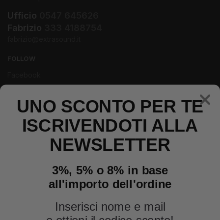
Ufficio
0547 645626
Fabrizio
333 4188754
fabrizio@extrasound.it
FOLLOW
Facebook
Instagram
Youtube
UNO SCONTO PER TE
ISCRIVENDOTI ALLA
NEWSLETTER
3%, 5% o 8% in base
all'importo dell'ordine
Inserisci nome e mail