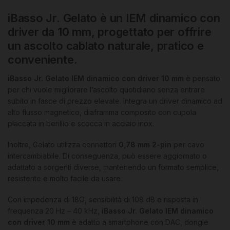
iBasso Jr. Gelato è un IEM dinamico con
driver da 10 mm, progettato per offrire
un ascolto cablato naturale, pratico e
conveniente.
iBasso Jr. Gelato IEM dinamico con driver 10 mm
è pensato
per chi vuole migliorare l’ascolto quotidiano senza entrare
subito in fasce di prezzo elevate. Integra un driver dinamico ad
alto flusso magnetico, diaframma composito con cupola
placcata in berillio e scocca in acciaio inox.
Inoltre, Gelato utilizza connettori
0,78 mm 2-pin
per cavo
intercambiabile. Di conseguenza, può essere aggiornato o
adattato a sorgenti diverse, mantenendo un formato semplice,
resistente e molto facile da usare.
Con impedenza di 18Ω, sensibilità di 108 dB e risposta in
frequenza 20 Hz – 40 kHz,
iBasso Jr. Gelato IEM dinamico
con driver 10 mm
è adatto a smartphone con DAC, dongle