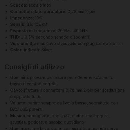
Scocca:
acciaio inox
Connettore lato auricolare:
0,78 mm 2-pin
Impedenza:
18Ω
Sensibilità:
108 dB
Risposta in frequenza:
20 Hz – 40 kHz
THD:
≤ 0,5% secondo schede disponibili
Versione 3,5 mm:
cavo staccabile con plug stereo 3,5 mm
Colori indicati:
Silver
Consigli di utilizzo
Gommini:
provare più misure per ottenere isolamento,
basso e comfort corretti
Cavo:
sfruttare il connettore 0,78 mm 2-pin per sostituzione
o upgrade futuri
Volume:
partire sempre da livello basso, soprattutto con
DAC USB potenti
Musica consigliata:
pop, jazz, elettronica leggera,
acustica, podcast e ascolto quotidiano
Gaming:
usare la versione con microfono quando serve