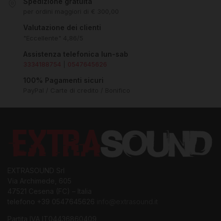
Spedizione gratuita
per ordini maggiori di € 300,00
Valutazione dei clienti
"Eccellente" 4,86/5
Assistenza telefonica lun-sab
3334188754
|
0547645626
100% Pagamenti sicuri
PayPal / Carte di credito / Bonifico
EXTRASOUND Srl
Via Archimede, 605
47521 Cesena (FC) – Italia
telefono +39 0547645626
info@extrasound.it
Partita IVA IT04436860409