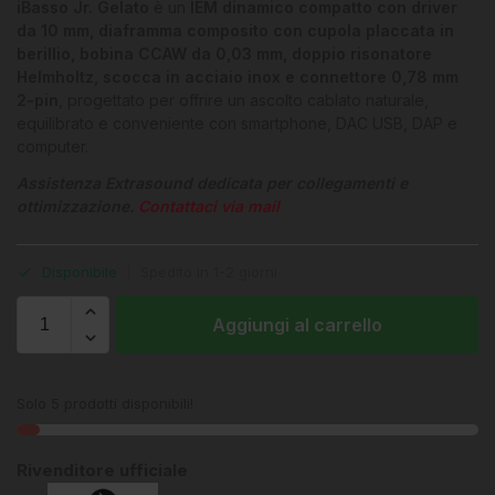
iBasso Jr. Gelato
è un
IEM dinamico compatto con driver
da 10 mm, diaframma composito con cupola placcata in
berillio, bobina CCAW da 0,03 mm, doppio risonatore
Helmholtz, scocca in acciaio inox e connettore 0,78 mm
2-pin
, progettato per offrire un ascolto cablato naturale,
equilibrato e conveniente con smartphone, DAC USB, DAP e
computer.
Assistenza Extrasound dedicata per collegamenti e
ottimizzazione.
Contattaci via mail
Disponibile
|
Spedito in 1-2 giorni
Aggiungi al carrello
Solo 5 prodotti disponibili!
Rivenditore ufficiale