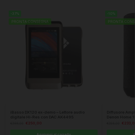
-37%
-10%
PRONTA CONSEGNA
PRONTA CONS
iBasso DX120 ex-demo – Lettore audio
Diffusore Amp
digitale Hi-Res con DAC AK4495
Denon Home 1
€
250,00
€
233,
€
399,00
€
259,00
Aggiungi al carrello
A