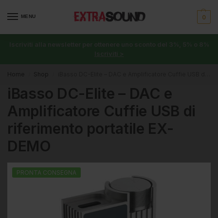
MENU
0
Iscriviti alla newsletter per ottenere uno sconto del 3%, 5% o 8%
Iscriviti >
Home
Shop
iBasso DC-Elite – DAC e Amplificatore Cuffie USB di riferimento portatile EX-DEMO
/
/
iBasso DC-Elite – DAC e
Amplificatore Cuffie USB di
riferimento portatile EX-
DEMO
PRONTA CONSEGNA