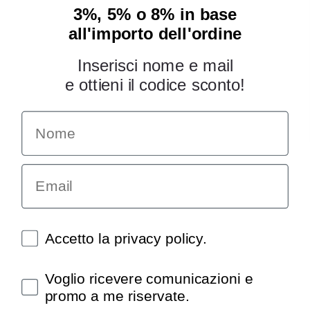
3%, 5% o 8% in base
all'importo dell'ordine
Inserisci nome e mail
e ottieni il codice sconto!
Name
INFORMAZIONI
Chi siamo
Email
Condizioni generali
Garanzia
Richiesta assistenza tecnica
Diritto di recesso
Spunte obbligatorie
Accetto la privacy policy.
Pagamenti e spedizioni
Privacy policy
Spunte obbligatorie
Voglio ricevere comunicazioni e
Utilizzo dei cookies
promo a me riservate.
Recedi dal contratto