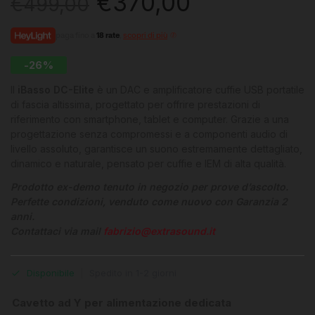
€
370,00
€
499,00
paga fino a
18 rate
,
scopri di più
-26%
Il
iBasso DC-Elite
è un DAC e amplificatore cuffie USB portatile
di fascia altissima, progettato per offrire prestazioni di
riferimento con smartphone, tablet e computer. Grazie a una
progettazione senza compromessi e a componenti audio di
livello assoluto, garantisce un suono estremamente dettagliato,
dinamico e naturale, pensato per cuffie e IEM di alta qualità.
Prodotto ex-demo tenuto in negozio per prove d’ascolto.
Perfette condizioni, venduto come nuovo con Garanzia 2
anni.
Contattaci via mail
fabrizio@extrasound.it
Disponibile
|
Spedito in 1-2 giorni
Cavetto ad Y per alimentazione dedicata