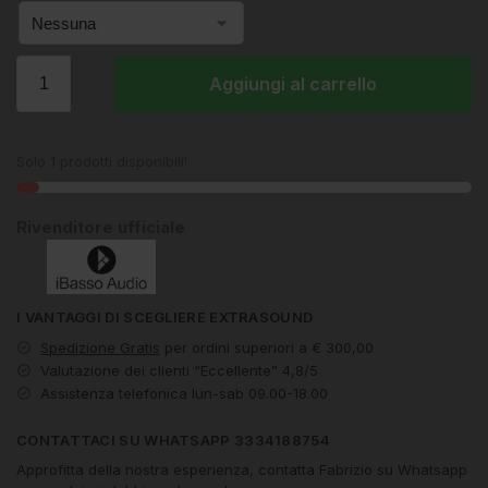
Aggiungi al carrello
Solo 1 prodotti disponibili!
Rivenditore ufficiale
I VANTAGGI DI SCEGLIERE EXTRASOUND
Spedizione Gratis
per ordini superiori a € 300,00
Valutazione dei clienti “Eccellente” 4,8/5
Assistenza telefonica lun-sab 09.00-18.00
CONTATTACI SU WHATSAPP 3334188754
Approfitta della nostra esperienza, contatta Fabrizio su Whatsapp