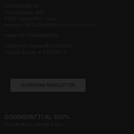
EXTRASOUND Srl
Via Archimede, 605
47521 Cesena (FC) – Italia
telefono +39 0547645626
info@extrasound.it
Partita IVA IT04436860409
CCIAA Forlì-Cesena REA FO411761
Capitale Sociale: € 3.900,00 I.V.
ISCRIZIONE NEWSLETTER
SODDISFATTI AL 100%
Prodotti Nuovi Garantiti 2 Anni.