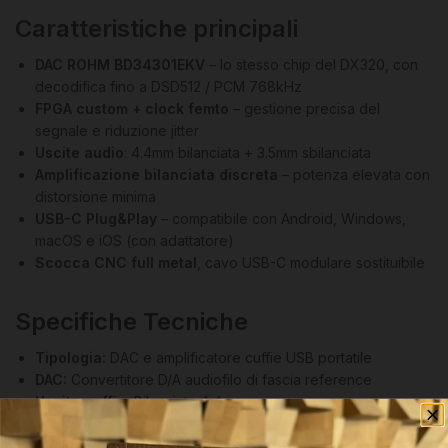
Caratteristiche principali
DAC ROHM BD34301EKV
– lo stesso chip del DX320, con
decodifica fino a DSD512 / PCM 768kHz
FPGA custom + clock femto
– gestione precisa del
segnale e riduzione jitter
Uscite audio
: 4.4mm bilanciata + 3.5mm sbilanciata
Amplificazione bilanciata discreta
– potenza elevata con
distorsione minima
USB-C Plug&Play
– compatibile con Android, Windows,
macOS e iOS (con adattatore)
Scocca CNC full metal
, cavo USB-C modulare sostituibile
Specifiche Tecniche
Tipologia:
DAC e amplificatore cuffie USB portatile
DAC:
Convertitore D/A audiofilo di fascia reference
Uscita cuffia:
Bilanciata 4,4 mm
Compatibilità:
Smartphone, tablet e computer via USB
Risoluzioni supportate:
PCM e DSD ad alta risoluzione