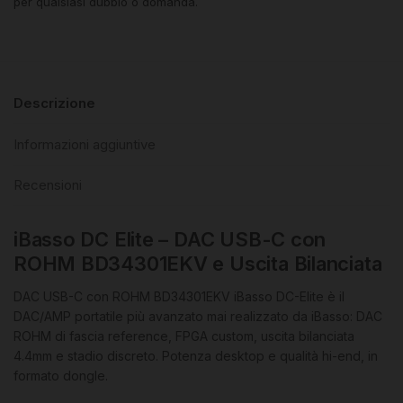
per qualsiasi dubbio o domanda.
Descrizione
Informazioni aggiuntive
Recensioni
iBasso DC Elite – DAC USB-C con
ROHM BD34301EKV e Uscita Bilanciata
DAC USB-C con ROHM BD34301EKV iBasso DC-Elite è il
DAC/AMP portatile più avanzato mai realizzato da iBasso: DAC
ROHM di fascia reference, FPGA custom, uscita bilanciata
4.4mm e stadio discreto. Potenza desktop e qualità hi-end, in
formato dongle.