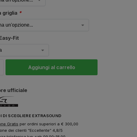
 griglia
*
Easy-Fit
Aggiungi al carrello
re ufficiale
GI DI SCEGLIERE EXTRASOUND
one Gratis
per ordini superiori a € 300,00
one dei clienti “Eccellente” 4,8/5
nza telefonica lun-sab 09.00-18.00