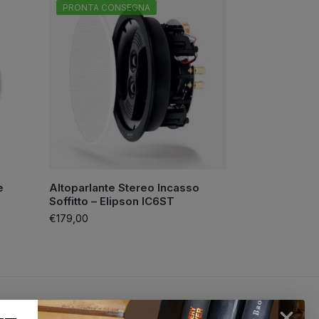
PRONTA CONSEGNA
e
Altoparlante Stereo Incasso
Soffitto – Elipson IC6ST
€
179,00
lun-sab
100% Pagamenti sicuri