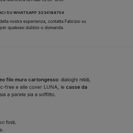
CI SU WHATSAPP 3334188754
della nostra esperienza, contatta Fabrizio su
er qualsiasi dubbio o domanda.
eo filo muro cartongesso
: dialoghi nitidi,
stic-free e alle cover LUNA, le
casse da
a a parete sia a soffitto.
 finiti.
e.