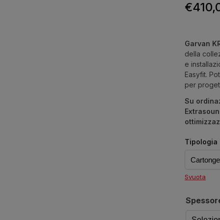
€
410,
Garvan K
della coll
e installa
Easyfit. P
per progett
Su ordina
Extrasoun
ottimizzaz
Tipologia
Svuota
Spessor