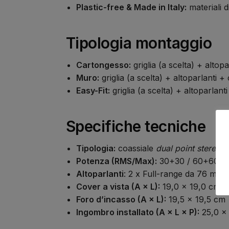
Plastic-free & Made in Italy:
materiali d
Tipologia montaggio
Cartongesso:
griglia (a scelta) + altop
Muro:
griglia (a scelta) + altoparlanti 
Easy-Fit:
griglia (a scelta) + altoparlant
Specifiche tecniche
Tipologia:
coassiale
dual point stereo
(L
Potenza (RMS/Max):
30+30 / 60+60 
Altoparlanti
: 2 x Full-range da 76 mm.
Cover a vista (A × L):
19,0 × 19,0 cm
Foro d’incasso (A × L):
19,5 × 19,5 cm
Ingombro installato (A × L × P):
25,0 × 