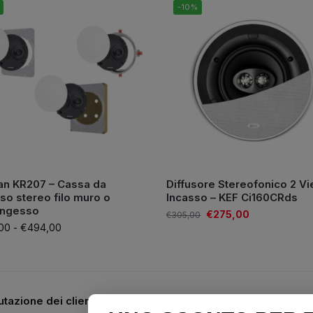
-10%
an KR207 – Cassa da
Diffusore Stereofonico 2 Vi
so stereo filo muro o
Incasso – KEF Ci160CRds
ongesso
€
275,00
€
305,00
00
-
€
494,00
utazione dei clienti
Assistenza telefonica 