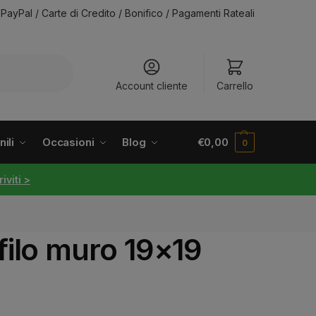
PayPal / Carte di Credito / Bonifico / Pagamenti Rateali
Account cliente
Carrello
ili
Occasioni
Blog
€
0,00
0
riviti >
filo muro 19×19