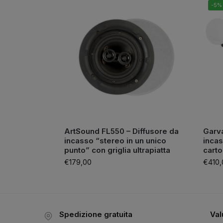
-5%
ArtSound FL550 – Diffusore da
Garv
incasso “stereo in un unico
incas
punto” con griglia ultrapiatta
cart
€
179,00
€
410,
Spedizione gratuita
Val