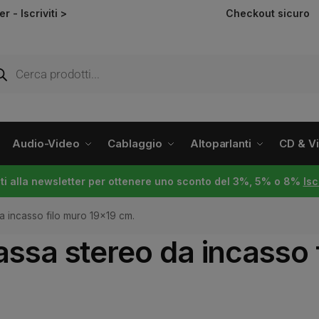
ter -
Iscriviti >
Checkout sicuro
Audio-Video
Cablaggio
Altoparlanti
CD & Vin
viti alla newsletter per ottenere uno sconto del 3%, 5% o 8%
Isc
 incasso filo muro 19×19 cm.
ssa stereo da incasso 