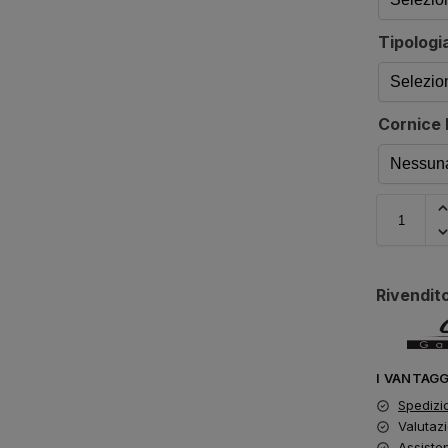
Tipologia
Cornice 
Rivendito
I VANTAG
Spedizi
Valutazi
Assiste