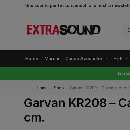
Uno sconto per te iscrivendoti alla nostra newslet
Home
Marchi
Casse Acustiche
Hi-Fi
Iscri
Home
Shop
Garvan KR208 – Cassa stereo da
/
/
Garvan KR208 – Ca
cm.