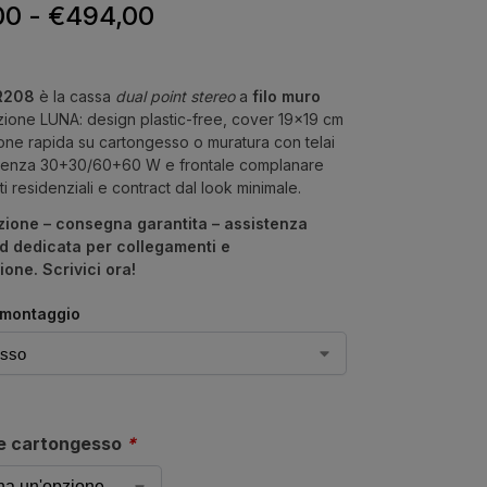
00
-
€
494,00
R208
è la cassa
dual point stereo
a
filo muro
ezione LUNA: design plastic-free, cover 19×19 cm
zione rapida su cartongesso o muratura con telai
otenza 30+30/60+60 W e frontale complanare
i residenziali e contract dal look minimale.
zione – consegna garantita – assistenza
d dedicata per collegamenti e
ione. Scrivici ora!
 montaggio
e cartongesso
*