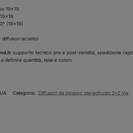
so 19×19
 19×19
30° (19×19)
diffusori acustici
nd.it
: supporto tecnico pre e post-vendita, spedizione rapid
a definire quantità, telai e colori.
N/A
Categoria:
Diffusori da incasso stereofonici 2+2 Vie