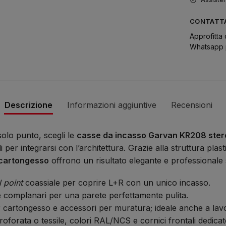
CONTATTA
Approfitta 
Whatsapp p
Descrizione
Informazioni aggiuntive
Recensioni
olo punto, scegli le
casse da incasso Garvan KR208 ster
i per integrarsi con l’architettura. Grazie alla struttura pla
 cartongesso
offrono un risultato elegante e professionale si
 point
coassiale per coprire L+R con un unico incasso.
complanari per una parete perfettamente pulita.
r cartongesso e accessori per muratura; ideale anche a lavori
roforata o tessile, colori RAL/NCS e cornici frontali dedicat