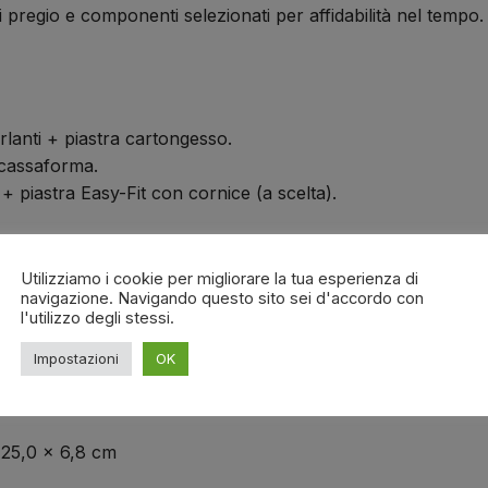
i pregio e componenti selezionati per affidabilità nel tempo.
arlanti + piastra cartongesso.
+ cassaforma.
i + piastra Easy-Fit con cornice (a scelta).
Utilizziamo i cookie per migliorare la tua esperienza di
navigazione. Navigando questo sito sei d'accordo con
+R da un solo diffusore)
l'utilizzo degli stessi.
W
Impostazioni
OK
25,0 × 6,8 cm