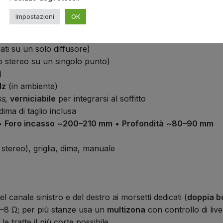
Impostazioni
OK
to con
stereo in un unico punto
(L/R)
a bobina
+
2 tweeter
(coppia di dome orientabili)
ati su un solo diffusore)
 stereo su un singolo punto)
)
Hz
(in ambiente)
ss
,
verniciabile
per integrarsi al soffitto
 dima di taglio inclusa
•
Foro incasso
~
200–210 mm
•
Profondità
~
80–90 mm
 stereo), griglia, dima, manuale
l canale sinistro e del destro ai morsetti dedicati (
doppia b
8 Ω; per più stanze usa un
multizona
con controllo di live
 tratte il più corte possibile