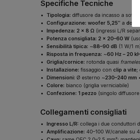
Specifiche Tecniche
Tipologia:
diffusore da incasso a soffit
Configurazione:
woofer 5,25″
a
doppi
Impedenza:
2 × 8 Ω
(ingressi L/R separ
Potenza consigliata:
2 × 20–60 W
(uso
Sensibilità tipica:
~
88–90 dB
(1 W/1 m
Risposta in frequenza:
~
60 Hz – 20 k
Griglia/cornice:
rotonda quasi
framele
Installazione:
fissaggio con
clip a vite
;
Dimensioni:
Ø esterno ~
230–240 mm
Colore:
bianco (griglia verniciabile)
Confezione:
1 pezzo
(singolo diffusore
Collegamenti consigliati
Ingresso L/R:
collega i due conduttori de
Amplificazione:
40–100 W/canale su 4–
Cavo:
rame OFC 2,0–2,5 mm²; mantieni le