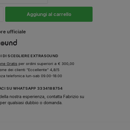
Aggiungi al carrello
re ufficiale
GI DI SCEGLIERE EXTRASOUND
one Gratis
per ordini superiori a € 300,00
one dei clienti “Eccellente” 4,8/5
nza telefonica lun-sab 09.00-18.00
CI SU WHATSAPP 3334188754
della nostra esperienza, contatta Fabrizio su
er qualsiasi dubbio o domanda.