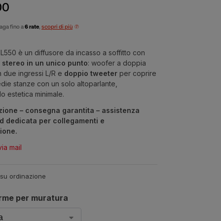
00
aga fino a
6 rate
,
scopri di più
L550 è un diffusore da incasso a soffitto con
 stereo in un unico punto
: woofer a doppia
 due ingressi L/R e
doppio tweeter
per coprire
die stanze con un solo altoparlante,
 estetica minimale.
zione – consegna garantita – assistenza
d dedicata per collegamenti e
ione.
via mail
 su ordinazione
rme per muratura