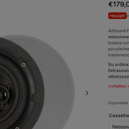
€
179,
p
ArtSound F
emissione
bobina con
piccole/me
mantenendo
Su ordina
Extrasoun
ottimizzaz
contattaci 
Disponibile
Cassefo