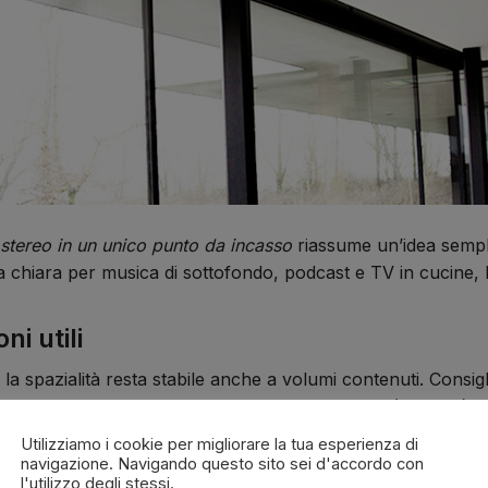
stereo in un unico punto da incasso
riassume un’idea sempli
sa chiara per musica di sottofondo, podcast e TV in cucine, 
i utili
 la spazialità resta stabile anche a volumi contenuti. Consigli
l tono/DSP dell’amplificatore; in ambienti lunghi (corridoi) v
Utilizziamo i cookie per migliorare la tua esperienza di
navigazione. Navigando questo sito sei d'accordo con
l'utilizzo degli stessi.