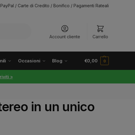
PayPal / Carte di Credito / Bonifico / Pagamenti Rateali
Account cliente
Carrello
ili
Occasioni
Blog
€
0,00
0
riviti >
ereo in un unico