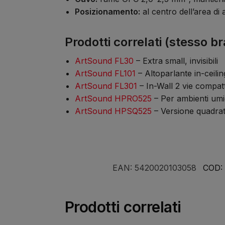
Posizionamento:
al centro dell’area di 
Prodotti correlati (stesso b
ArtSound FL30
– Extra small, invisibili
ArtSound FL101
– Altoparlante in-ceilin
ArtSound FL301
– In-Wall 2 vie compatt
ArtSound HPRO525
– Per ambienti umi
ArtSound HPSQ525
– Versione quadrat
EAN:
5420020103058
COD:
Prodotti correlati