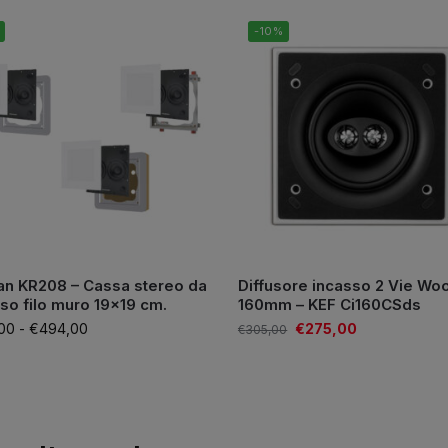
-10%
an KR208 – Cassa stereo da
Diffusore incasso 2 Vie Wo
so filo muro 19×19 cm.
160mm – KEF Ci160CSds
00
-
€
494,00
€
275,00
€
305,00