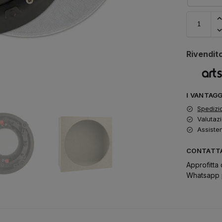
Rivendito
I VANTAG
Spedizi
Valutazi
Assiste
CONTATTA
Approfitta 
Whatsapp p