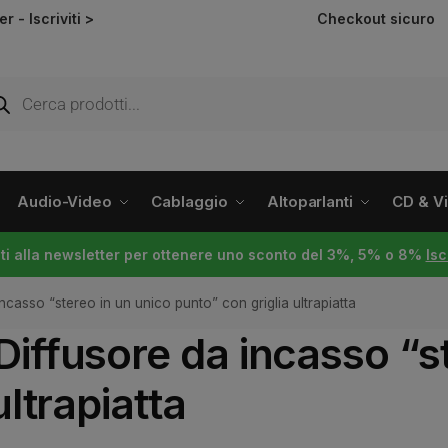
ter -
Iscriviti >
Checkout sicuro
Audio-Video
Cablaggio
Altoparlanti
CD & Vin
viti alla newsletter per ottenere uno sconto del 3%, 5% o 8%
Isc
casso “stereo in un unico punto” con griglia ultrapiatta
iffusore da incasso “st
ultrapiatta