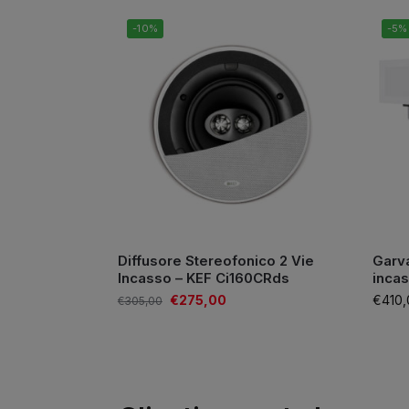
-10%
-5%
Diffusore Stereofonico 2 Vie
Garv
Incasso – KEF Ci160CRds
incas
€
275,00
€
410,
€
305,00