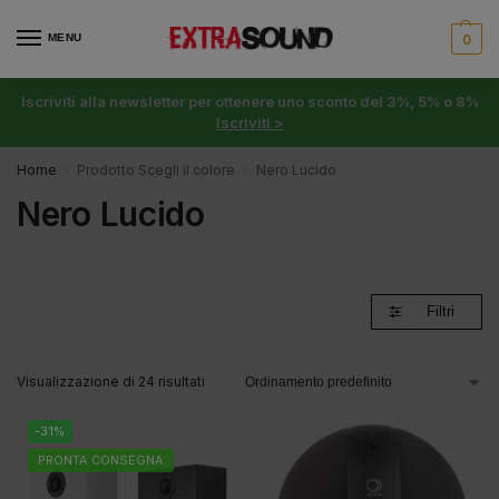
MENU
0
Iscriviti alla newsletter per ottenere uno sconto del 3%, 5% o 8%
Iscriviti >
Home
Prodotto Scegli il colore
Nero Lucido
/
/
Nero Lucido
Filtri
Visualizzazione di 24 risultati
-31%
PRONTA CONSEGNA