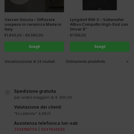
Garvan Goccia – Diffusore
Lyngdorf BW-3 – Subwoofer
sospeso in ceramica Made in
Attivo Compatto High-End con
Italy
Driver 8″
€
1.840,00
-
€
4.590,00
€
1.199,00
Scegli
Scegli
Visualizzazione di 24 risultati
Spedizione gratuita
per ordini maggiori di € 300,00
Valutazione dei clienti
"Eccellente" 4,86/5
Assistenza telefonica lun-sab
3334188754
|
0547645626