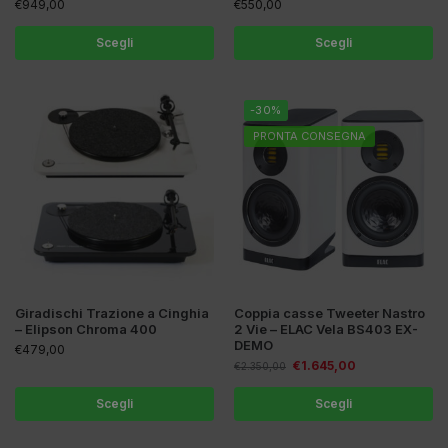
€
949,00
€
550,00
Scegli
Scegli
-30%
PRONTA CONSEGNA
Giradischi Trazione a Cinghia
Coppia casse Tweeter Nastro
– Elipson Chroma 400
2 Vie – ELAC Vela BS403 EX-
DEMO
€
479,00
€
1.645,00
€
2.350,00
Scegli
Scegli