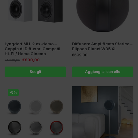
Lyngdorf MH-2 ex-demo –
Diffusore Amplificato Sferico –
Coppia di Diffusori Compatti
Elipson Planet W35 XI
Hi-Fi / Home Cinema
€
699,00
€
900,00
€
1.298,00
Scegli
Aggiungi al carrello
-8%