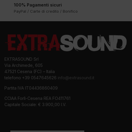
100% Pagamenti sicuri
PayPal / Carte di credito / Bonifico
EXTRASOUND Srl
Via Archimede, 605
47521 Cesena (FC) – Italia
telefono +39 0547645626
info@extrasound.it
Partita IVA IT04436860409
CCIAA Forlì-Cesena REA FO411761
Capitale Sociale: € 3.900,00 I.V.