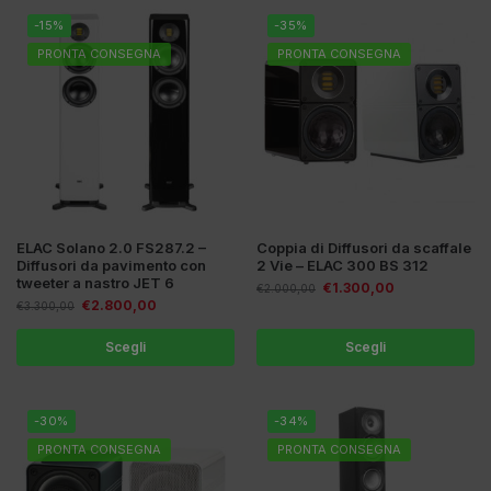
-15%
-35%
PRONTA CONSEGNA
PRONTA CONSEGNA
ELAC Solano 2.0 FS287.2 –
Coppia di Diffusori da scaffale
Diffusori da pavimento con
2 Vie – ELAC 300 BS 312
tweeter a nastro JET 6
€
1.300,00
€
2.000,00
€
2.800,00
€
3.300,00
Scegli
Scegli
-30%
-34%
PRONTA CONSEGNA
PRONTA CONSEGNA