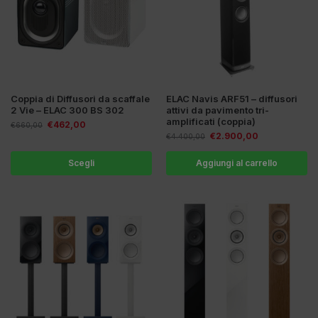
Coppia di Diffusori da scaffale
ELAC Navis ARF51 – diffusori
2 Vie – ELAC 300 BS 302
attivi da pavimento tri-
amplificati (coppia)
€
462,00
€
660,00
€
2.900,00
€
4.400,00
Scegli
Aggiungi al carrello