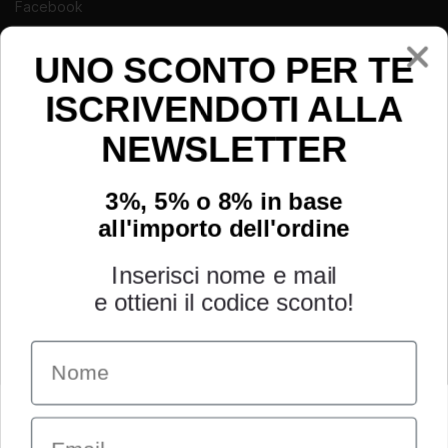
Facebook
Instagram
Youtube
UNO SCONTO PER TE
ISCRIVENDOTI ALLA
NEWSLETTER
3%, 5% o 8% in base
all'importo dell'ordine
Inserisci nome e mail
e ottieni il codice sconto!
Name
INFORMAZIONI
Chi siamo
Email
Condizioni generali