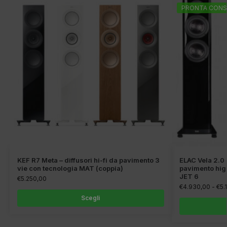
PRONTA CONS
KEF R7 Meta – diffusori hi-fi da pavimento 3
ELAC Vela 2.0 
vie con tecnologia MAT (coppia)
pavimento hig
JET 6
€
5.250,00
€
4.930,00
-
€
5.
Scegli