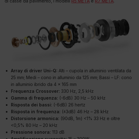
di casse da pavimento, i modelli
R5 META
e
R7 META
.
Array di driver Uni-Q:
Alti – cupola in alluminio ventilata da
25 mm; Medi – cono in alluminio da 125 mm; Bassi – LF: cono
in alluminio ibrido da 4 x 165 mm
Frequenza Crossover:
330 Hz, 2,5 kHz
Gamma di frequenza:
(-6dB) 30 Hz – 50 kHz
Risposta dei bassi:
(-6dB) 26 hertz
Risposta in frequenza:
(±3dB) 46 Hz – 28 kHz
Distorsione armonica:
(90dB, 1m) <1% 33 Hz e oltre
<0,5% 80 Hz – 20 kHz
Pressione sonora:
113 dB
Amplificazione suggerita:
15 – 300W