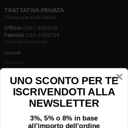
TRATTATIVA PRIVATA
Chiamaci per sconti ulteriori.
Ufficio
0547 645626
Fabrizio
333 4188754
fabrizio@extrasound.it
FOLLOW
Facebook
Instagram
Youtube
UNO SCONTO PER TE
ISCRIVENDOTI ALLA
NEWSLETTER
3%, 5% o 8% in base
all'importo dell'ordine