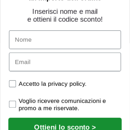
Inserisci nome e mail
e ottieni il codice sconto!
Name
INFORMAZIONI
Chi siamo
Email
Condizioni generali
Garanzia
Richiesta assistenza tecnica
Diritto di recesso
Spunte obbligatorie
Accetto la privacy policy.
Pagamenti e spedizioni
Privacy policy
Spunte obbligatorie
Voglio ricevere comunicazioni e
Utilizzo dei cookies
promo a me riservate.
Recedi dal contratto
© Extrasound 2021 |
info@extrasound.it
Ottieni lo sconto >