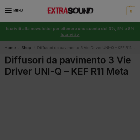
MENU
0
Iscriviti alla newsletter per ottenere uno sconto del 3%, 5% o 8%
Iscriviti >
Home
Shop
Diffusori da pavimento 3 Vie Driver UNI-Q – KEF R11 Meta
/
/
Diffusori da pavimento 3 Vie
Driver UNI-Q – KEF R11 Meta