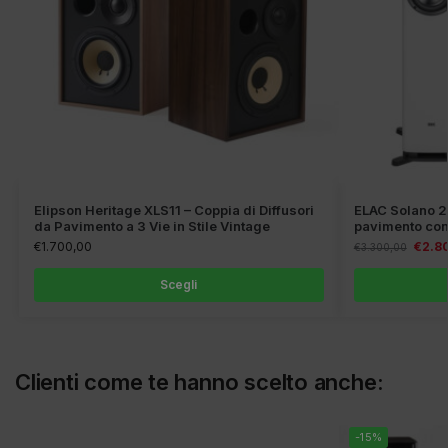
Elipson Heritage XLS11 – Coppia di Diffusori
ELAC Solano 2.
da Pavimento a 3 Vie in Stile Vintage
pavimento con 
€
1.700,00
€
2.8
€
3.300,00
Scegli
Clienti come te hanno scelto anche:
-15%