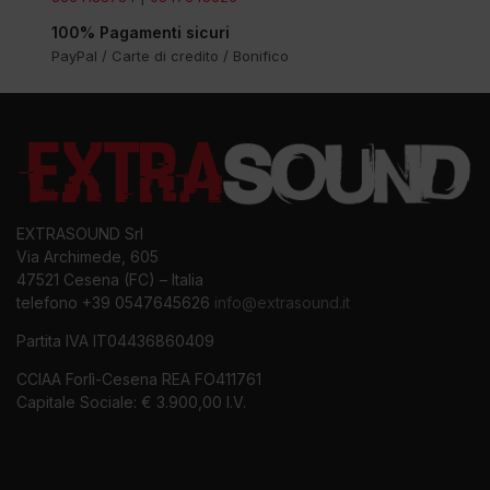
100% Pagamenti sicuri
PayPal / Carte di credito / Bonifico
EXTRASOUND Srl
Via Archimede, 605
47521 Cesena (FC) – Italia
telefono +39 0547645626
info@extrasound.it
Partita IVA IT04436860409
CCIAA Forlì-Cesena REA FO411761
Capitale Sociale: € 3.900,00 I.V.