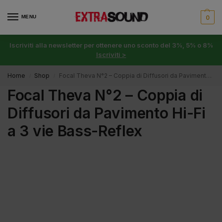
MENU
0
Iscriviti alla newsletter per ottenere uno sconto del 3%, 5% o 8%
Iscriviti >
Home
Shop
Focal Theva N°2 – Coppia di Diffusori da Pavimento Hi-Fi a 3 vie Bass-Reflex
/
/
Focal Theva N°2 – Coppia di
Diffusori da Pavimento Hi-Fi
a 3 vie Bass-Reflex