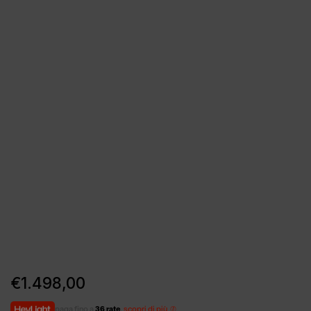
€
1.498,00
paga fino a
36 rate
,
scopri di più