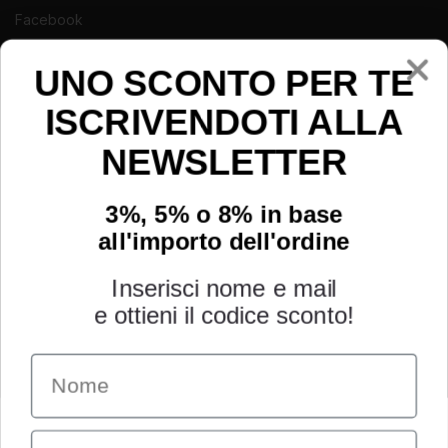
Facebook
Instagram
Youtube
UNO SCONTO PER TE
ISCRIVENDOTI ALLA
NEWSLETTER
3%, 5% o 8% in base
all'importo dell'ordine
Inserisci nome e mail
e ottieni il codice sconto!
Name
INFORMAZIONI
Chi siamo
Email
Condizioni generali