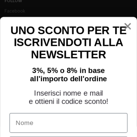
FOLLOW
Facebook
Instagram
Youtube
UNO SCONTO PER TE
ISCRIVENDOTI ALLA
NEWSLETTER
3%, 5% o 8% in base
all'importo dell'ordine
Inserisci nome e mail
e ottieni il codice sconto!
Name
INFORMAZIONI
Chi siamo