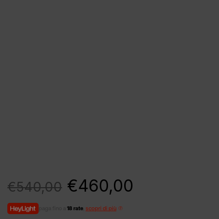
€
460,00
€
540,00
paga fino a
18 rate
,
scopri di più