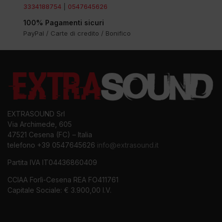
3334188754
|
0547645626
100% Pagamenti sicuri
PayPal / Carte di credito / Bonifico
EXTRASOUND Srl
Via Archimede, 605
47521 Cesena (FC) – Italia
telefono +39 0547645626
info@extrasound.it
Partita IVA IT04436860409
CCIAA Forlì-Cesena REA FO411761
Capitale Sociale: € 3.900,00 I.V.