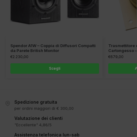
Spendor A1W – Coppia di Diffusori Compatti
Trasmettitore 
da Parete British Monitor
Cartongesso –
€
2.230,00
€
679,00
Scegli
A
Spedizione gratuita
per ordini maggiori di € 300,00
Valutazione dei clienti
"Eccellente" 4,86/5
Assistenza telefonica lun-sab