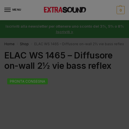
MENU
0
Iscriviti alla newsletter per ottenere uno sconto del 3%, 5% o 8%
Iscriviti >
Home
Shop
ELAC WS 1465 – Diffusore on-wall 2½ vie bass reflex
/
/
ELAC WS 1465 – Diffusore
on-wall 2½ vie bass reflex
PRONTA CONSEGNA