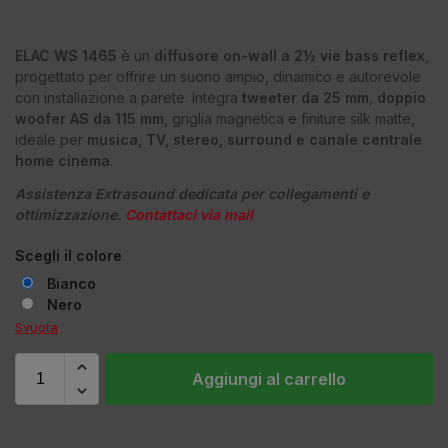
ELAC WS 1465
è un
diffusore on-wall a 2½ vie bass reflex
,
progettato per offrire un suono ampio, dinamico e autorevole
con installazione a parete. Integra
tweeter da 25 mm
,
doppio
woofer AS da 115 mm
, griglia magnetica e finiture silk matte,
ideale per
musica, TV, stereo, surround e canale centrale
home cinema
.
Assistenza Extrasound dedicata per collegamenti e
ottimizzazione.
Contattaci via mail
Scegli il colore
Bianco
Nero
Svuota
Aggiungi al carrello