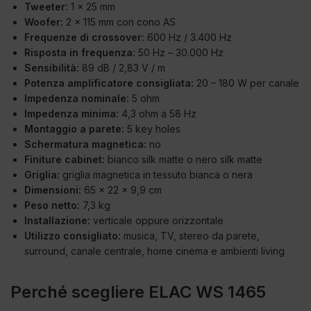
Tweeter:
1 x 25 mm
Woofer:
2 x 115 mm con cono AS
Frequenze di crossover:
600 Hz / 3.400 Hz
Risposta in frequenza:
50 Hz – 30.000 Hz
Sensibilità:
89 dB / 2,83 V / m
Potenza amplificatore consigliata:
20 – 180 W per canale
Impedenza nominale:
5 ohm
Impedenza minima:
4,3 ohm a 58 Hz
Montaggio a parete:
5 key holes
Schermatura magnetica:
no
Finiture cabinet:
bianco silk matte o nero silk matte
Griglia:
griglia magnetica in tessuto bianca o nera
Dimensioni:
65 x 22 x 9,9 cm
Peso netto:
7,3 kg
Installazione:
verticale oppure orizzontale
Utilizzo consigliato:
musica, TV, stereo da parete,
surround, canale centrale, home cinema e ambienti living
Perché scegliere ELAC WS 1465