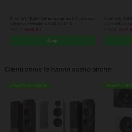
ELAC WS 1645 – Diffusore on-wall 2 vie bass
ELAC WS 1445 
reflex con tweeter a nastro JET 5
a 2 vie bass re
€
640,00
€
370,
€
750,00
€
435,00
Scegli
Clienti come te hanno scelto anche:
PRONTA CONSEGNA
PRONTA CONS