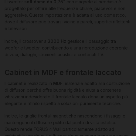
Il tweeter
soft dome da 0,75”
con magnete al neodimio è
progettato per offrire alte frequenze chiare, piacevoli e non
aggressive. Questa impostazione è adatta all’uso domestico,
dove il diffusore può trovarsi vicino a pareti, superfici riflettenti
e televisori.
Inoltre, il crossover a
3000 Hz
gestisce il passaggio tra
woofer e tweeter, contribuendo a una riproduzione coerente
di voci, dialoghi, strumenti acustici e contenuti TV.
Cabinet in MDF e frontale laccato
Il cabinet è realizzato in
MDF
, materiale adatto alla costruzione
di diffusori perché offre buona rigidità e aiuta a contenere
vibrazioni indesiderate. Il frontale laccato dona un aspetto più
elegante e rifinito rispetto a soluzioni puramente tecniche.
Inoltre, le griglie frontali magnetiche nascondono i fissaggi e
mantengono il diffusore pulito dal punto di vista estetico.
Questo rende FORUS 4 Wall particolarmente adatto ad
ambienti living dove il diffusore deve suonare bene ma anche