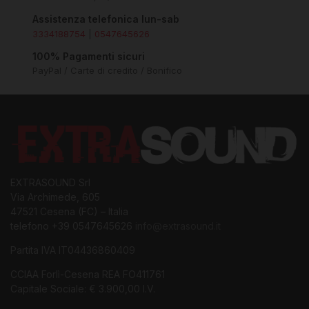
Assistenza telefonica lun-sab
3334188754
|
0547645626
100% Pagamenti sicuri
PayPal / Carte di credito / Bonifico
EXTRASOUND Srl
Via Archimede, 605
47521 Cesena (FC) – Italia
telefono +39 0547645626
info@extrasound.it
Partita IVA IT04436860409
CCIAA Forlì-Cesena REA FO411761
Capitale Sociale: € 3.900,00 I.V.