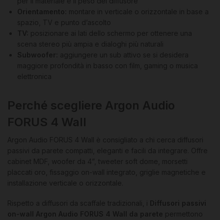
per il materiale e il peso del diffusore
Orientamento:
montare in verticale o orizzontale in base a
spazio, TV e punto d’ascolto
TV:
posizionare ai lati dello schermo per ottenere una
scena stereo più ampia e dialoghi più naturali
Subwoofer:
aggiungere un sub attivo se si desidera
maggiore profondità in basso con film, gaming o musica
elettronica
Perché scegliere Argon Audio
FORUS 4 Wall
Argon Audio FORUS 4 Wall è consigliato a chi cerca diffusori
passivi da parete compatti, eleganti e facili da integrare. Offre
cabinet MDF, woofer da 4”, tweeter soft dome, morsetti
placcati oro, fissaggio on-wall integrato, griglie magnetiche e
installazione verticale o orizzontale.
Rispetto a diffusori da scaffale tradizionali, i
Diffusori passivi
on-wall Argon Audio FORUS 4 Wall da parete
permettono