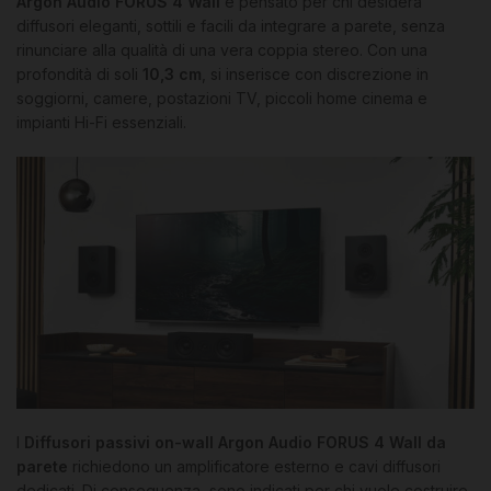
Argon Audio FORUS 4 Wall
è pensato per chi desidera
diffusori eleganti, sottili e facili da integrare a parete, senza
rinunciare alla qualità di una vera coppia stereo. Con una
profondità di soli
10,3 cm
, si inserisce con discrezione in
soggiorni, camere, postazioni TV, piccoli home cinema e
impianti Hi-Fi essenziali.
I
Diffusori passivi on-wall Argon Audio FORUS 4 Wall da
parete
richiedono un amplificatore esterno e cavi diffusori
dedicati. Di conseguenza, sono indicati per chi vuole costruire