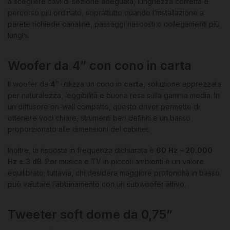
a scegliere cavi di sezione adeguata, lunghezza corretta e
percorso più ordinato, soprattutto quando l’installazione a
parete richiede canaline, passaggi nascosti o collegamenti più
lunghi.
Woofer da 4” con cono in carta
Il woofer da
4”
utilizza un cono in
carta
, soluzione apprezzata
per naturalezza, leggibilità e buona resa sulla gamma media. In
un diffusore on-wall compatto, questo driver permette di
ottenere voci chiare, strumenti ben definiti e un basso
proporzionato alle dimensioni del cabinet.
Inoltre, la risposta in frequenza dichiarata è
60 Hz – 20.000
Hz ± 3 dB
. Per musica e TV in piccoli ambienti è un valore
equilibrato; tuttavia, chi desidera maggiore profondità in basso
può valutare l’abbinamento con un subwoofer attivo.
Tweeter soft dome da 0,75”