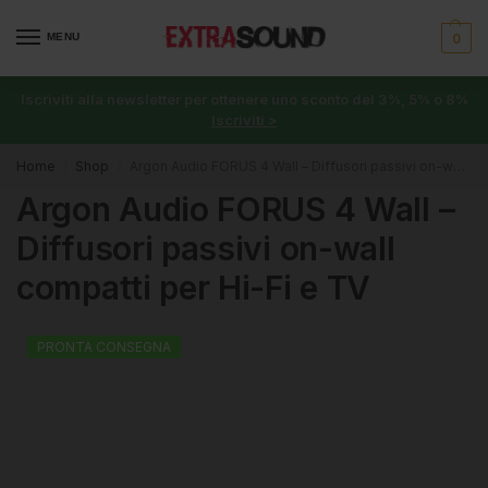
MENU
0
Iscriviti alla newsletter per ottenere uno sconto del 3%, 5% o 8%
Iscriviti >
Home
Shop
Argon Audio FORUS 4 Wall – Diffusori passivi on-wall compatti per Hi-Fi e TV
/
/
Argon Audio FORUS 4 Wall –
Diffusori passivi on-wall
compatti per Hi-Fi e TV
PRONTA CONSEGNA