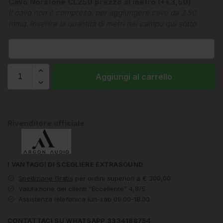
Cavo Norstone CL250 prezzo al metro
(+
€
3,50
)
Il cavo non è compreso, per aggiungere cavo da 2,50
mmq. inserire la quantità di metri nel campo qui sotto.
Aggiungi al carrello
Rivenditore ufficiale
I VANTAGGI DI SCEGLIERE EXTRASOUND
Spedizione Gratis
per ordini superiori a € 300,00
Valutazione dei clienti “Eccellente” 4,8/5
Assistenza telefonica lun-sab 09.00-18.00
CONTATTACI SU WHATSAPP 3334188754