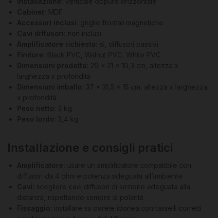
Installazione:
verticale oppure orizzontale
Cabinet:
MDF
Accessori inclusi:
griglie frontali magnetiche
Cavi diffusori:
non inclusi
Amplificatore richiesto:
sì, diffusori passivi
Finiture:
Black PVC, Walnut PVC, White PVC
Dimensioni prodotto:
29 x 21 x 10,3 cm, altezza x
larghezza x profondità
Dimensioni imballo:
37 x 31,5 x 15 cm, altezza x larghezza
x profondità
Peso netto:
3 kg
Peso lordo:
3,4 kg
Installazione e consigli pratici
Amplificatore:
usare un amplificatore compatibile con
diffusori da 4 ohm e potenza adeguata all’ambiente
Cavi:
scegliere cavi diffusori di sezione adeguata alla
distanza, rispettando sempre la polarità
Fissaggio:
installare su parete idonea con tasselli corretti