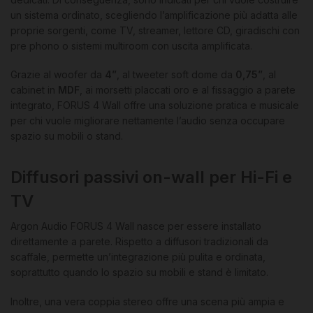
un sistema ordinato, scegliendo l’amplificazione più adatta alle
proprie sorgenti, come TV, streamer, lettore CD, giradischi con
pre phono o sistemi multiroom con uscita amplificata.
Grazie al woofer da
4”
, al tweeter soft dome da
0,75”
, al
cabinet in
MDF
, ai morsetti placcati oro e al fissaggio a parete
integrato, FORUS 4 Wall offre una soluzione pratica e musicale
per chi vuole migliorare nettamente l’audio senza occupare
spazio su mobili o stand.
Diffusori passivi on-wall per Hi-Fi e
TV
Argon Audio FORUS 4 Wall nasce per essere installato
direttamente a parete. Rispetto a diffusori tradizionali da
scaffale, permette un’integrazione più pulita e ordinata,
soprattutto quando lo spazio su mobili e stand è limitato.
Inoltre, una vera coppia stereo offre una scena più ampia e