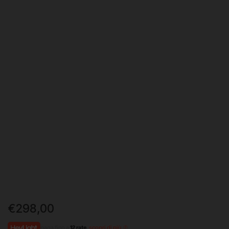
€
298,00
paga fino a
12 rate
,
scopri di più