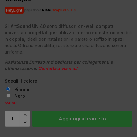
paga fino a
6 rate
,
scopri di più
Gli
ArtSound UNI40
sono
diffusori on-wall compatti
universali progettati per utilizzo interno ed esterno
venduti
in
coppia
, ideali per installazioni a parete o soffitto in spazi
ridotti. Offrono versatilità, resistenza e una diffusione sonora
uniforme.
Assistenza Extrasound dedicata per collegamenti e
ottimizzazione.
Contattaci via mail
Scegli il colore
Bianco
Nero
Svuota
Aggiungi al carrello