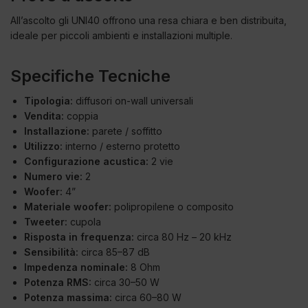
All’ascolto gli UNI40 offrono una resa chiara e ben distribuita,
ideale per piccoli ambienti e installazioni multiple.
Specifiche Tecniche
Tipologia:
diffusori on-wall universali
Vendita:
coppia
Installazione:
parete / soffitto
Utilizzo:
interno / esterno protetto
Configurazione acustica:
2 vie
Numero vie:
2
Woofer:
4”
Materiale woofer:
polipropilene o composito
Tweeter:
cupola
Risposta in frequenza:
circa 80 Hz – 20 kHz
Sensibilità:
circa 85–87 dB
Impedenza nominale:
8 Ohm
Potenza RMS:
circa 30–50 W
Potenza massima:
circa 60–80 W