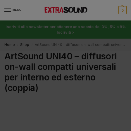
MENU
0
Iscriviti alla newsletter per ottenere uno sconto del 3%, 5% o 8%
Iscriviti >
Home
Shop
ArtSound UNI40 – diffusori on-wall compatti universali per interno ed esterno (coppia)
/
/
ArtSound UNI40 – diffusori
on-wall compatti universali
per interno ed esterno
(coppia)