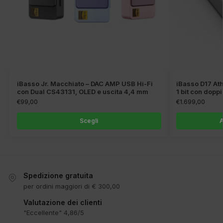
iBasso Jr. Macchiato – DAC AMP USB Hi-Fi
iBasso D17 Ath
con Dual CS43131, OLED e uscita 4,4 mm
1 bit con dopp
€
99,00
€
1.699,00
Scegli
A
Spedizione gratuita
per ordini maggiori di € 300,00
Valutazione dei clienti
"Eccellente" 4,86/5