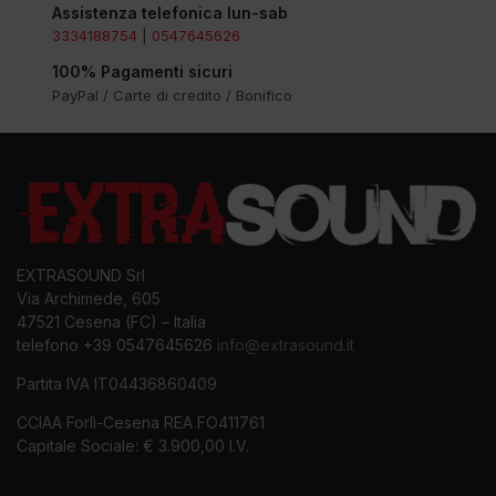
Assistenza telefonica lun-sab
3334188754
|
0547645626
100% Pagamenti sicuri
PayPal / Carte di credito / Bonifico
EXTRASOUND Srl
Via Archimede, 605
47521 Cesena (FC) – Italia
telefono +39 0547645626
info@extrasound.it
Partita IVA IT04436860409
CCIAA Forlì-Cesena REA FO411761
Capitale Sociale: € 3.900,00 I.V.