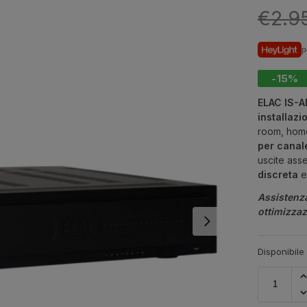
€
2.9
p
-15%
ELAC IS-
installazi
room, home
per canal
uscite ass
discreta
e
Assistenz
ottimizza
Disponibile