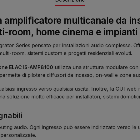
mplificatore multicanale da ins
lti-room, home cinema e impianti
grator Series pensato per installazioni audio complesse. Off
lti-room, sistemi custom e progetti residenziali evoluti.
zione ELAC IS-AMP8100
utilizza una struttura modulare con 
mette di pilotare diffusori da incasso, on-wall e zone audio
ualsiasi ingresso verso qualsiasi uscita. Inoltre, la GUI web
oluzione molto efficace per installatori, sistemi domotici 
gnabili
ting audio. Ogni ingresso può essere indirizzato verso le us
 personalizzate.