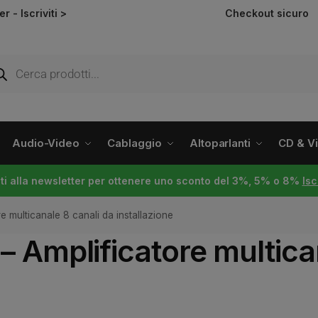
ter -
Iscriviti >
Checkout sicuro
Audio-Video
Cablaggio
Altoparlanti
CD & Vin
viti alla newsletter per ottenere uno sconto del 3%, 5% o 8%
Isc
 multicanale 8 canali da installazione
Amplificatore multican