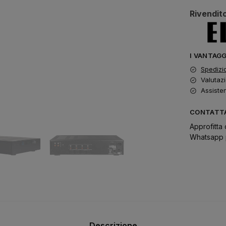
Rivendito
I VANTAG
Spedizi
Valutazi
Assiste
CONTATTA
Approfitta 
Whatsapp p
Descrizione