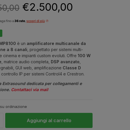
€
2.500,00
50,00
aga fino a
36 rate
,
scopri di più
AMP8100
è un
amplificatore multicanale da
one a 8 canali
, progettato per sistemi multi-
 cinema e impianti custom evoluti. Offre
100 W
e
, matrice audio completa,
DSP avanzato
,
egnabili, GUI web, amplificazione
Classe D
 controllo IP per sistemi Control4 e Crestron.
a Extrasound dedicata per collegamenti e
zione.
Contattaci via mail
 su ordinazione
Aggiungi al carrello