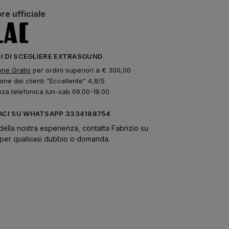
re ufficiale
GI DI SCEGLIERE EXTRASOUND
one Gratis
per ordini superiori a € 300,00
one dei clienti “Eccellente” 4,8/5
nza telefonica lun-sab 09.00-18.00
CI SU WHATSAPP 3334188754
della nostra esperienza, contatta Fabrizio su
er qualsiasi dubbio o domanda.