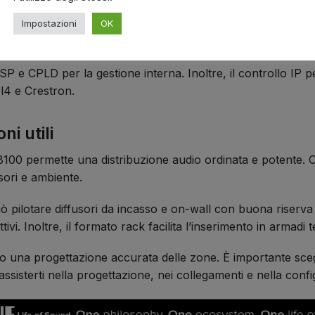
Impostazioni
OK
pensata per funzionare in modo continuo e sicuro. Il siste
amplificatore durante l’uso prolungato.
P e CPLD per la gestione interna. Inoltre, il controllo IP pe
l4 e Crestron.
i utili
00 permette una distribuzione audio ordinata e potente. O
usori e ambiente.
può pilotare diffusori da incasso e on-wall con buona riserv
vi. Inoltre, il formato rack facilita l’inserimento in armadi t
iamo una progettazione accurata delle zone. È importante sce
sisterti nella progettazione, nei collegamenti e nella conf