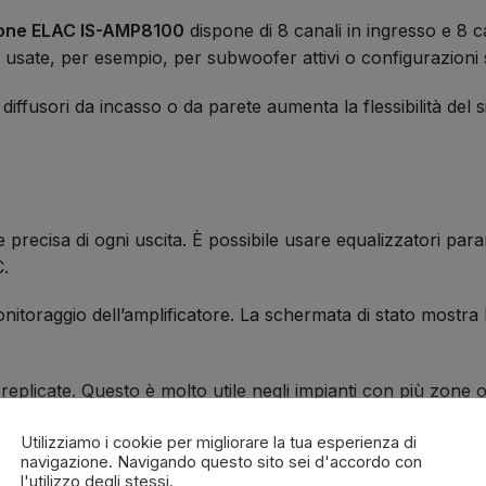
zione ELAC IS-AMP8100
dispone di 8 canali in ingresso e 8 c
usate, per esempio, per subwoofer attivi o configurazioni s
ai diffusori da incasso o da parete aumenta la flessibilità del 
recisa di ogni uscita. È possibile usare equalizzatori param
C.
itoraggio dell’amplificatore. La schermata di stato mostra 
licate. Questo è molto utile negli impianti con più zone o in 
Utilizziamo i cookie per migliorare la tua esperienza di
navigazione. Navigando questo sito sei d'accordo con
istema
l'utilizzo degli stessi.