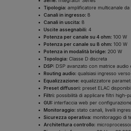
Serie:
Integrator Series
Tipologia:
amplificatore multicanale da 
Canali in ingresso:
8
Canali in uscita:
8
Uscite assegnabili:
4
Potenza per canale su 4 ohm:
100 W
Potenza per canale su 8 ohm:
100 W
Potenza in modalità bridge:
200 W
Topologia:
Classe D discreta
DSP:
DSP avanzato con matrice audio 
Routing audio:
qualsiasi ingresso verso 
Equalizzazione:
equalizzatore parametr
Preset diffusori:
preset ELAC disponibil
Filtri:
possibilità di applicare filtri high-p
GUI:
interfaccia web per configurazion
Monitoraggio:
stato canali, livelli ingre
Sicurezza operativa:
monitoraggio di t
Architettura controllo:
microprocessori