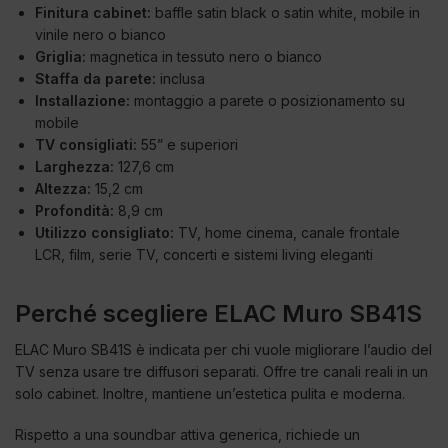
Finitura cabinet:
baffle satin black o satin white, mobile in
vinile nero o bianco
Griglia:
magnetica in tessuto nero o bianco
Staffa da parete:
inclusa
Installazione:
montaggio a parete o posizionamento su
mobile
TV consigliati:
55” e superiori
Larghezza:
127,6 cm
Altezza:
15,2 cm
Profondità:
8,9 cm
Utilizzo consigliato:
TV, home cinema, canale frontale
LCR, film, serie TV, concerti e sistemi living eleganti
Perché scegliere ELAC Muro SB41S
ELAC Muro SB41S è indicata per chi vuole migliorare l’audio del
TV senza usare tre diffusori separati. Offre tre canali reali in un
solo cabinet. Inoltre, mantiene un’estetica pulita e moderna.
Rispetto a una soundbar attiva generica, richiede un