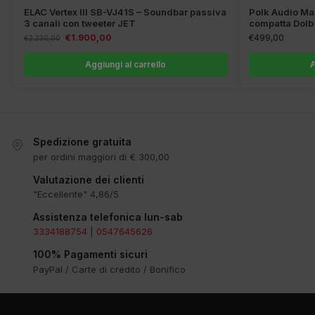
ELAC Vertex III SB-VJ41S – Soundbar passiva
Polk Audio Ma
3 canali con tweeter JET
compatta Dolb
€
1.900,00
€
499,00
€
2.230,00
Aggiungi al carrello
A
Spedizione gratuita
per ordini maggiori di € 300,00
Valutazione dei clienti
"Eccellente" 4,86/5
Assistenza telefonica lun-sab
3334188754
|
0547645626
100% Pagamenti sicuri
PayPal / Carte di credito / Bonifico