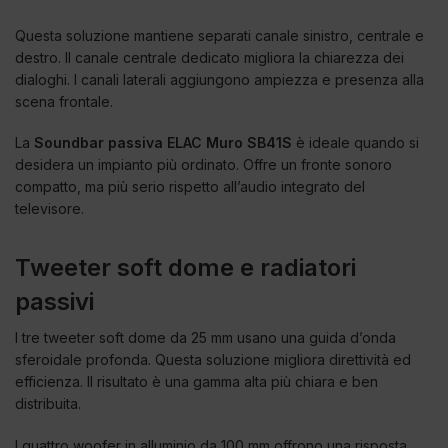
Questa soluzione mantiene separati canale sinistro, centrale e
destro. Il canale centrale dedicato migliora la chiarezza dei
dialoghi. I canali laterali aggiungono ampiezza e presenza alla
scena frontale.
La
Soundbar passiva ELAC Muro SB41S
è ideale quando si
desidera un impianto più ordinato. Offre un fronte sonoro
compatto, ma più serio rispetto all’audio integrato del
televisore.
Tweeter soft dome e radiatori
passivi
I tre tweeter soft dome da 25 mm usano una guida d’onda
sferoidale profonda. Questa soluzione migliora direttività ed
efficienza. Il risultato è una gamma alta più chiara e ben
distribuita.
I quattro woofer in alluminio da 100 mm offrono una risposta