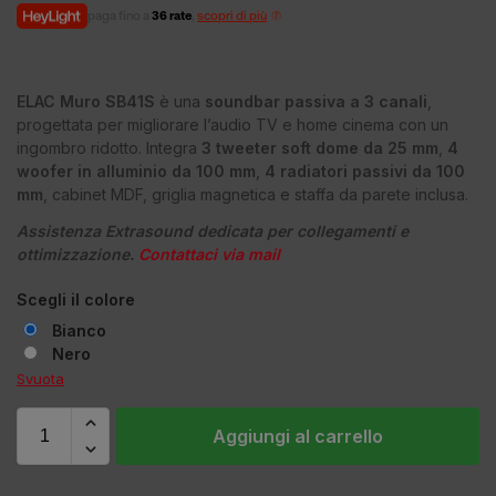
paga fino a
36 rate
,
scopri di più
ELAC Muro SB41S
è una
soundbar passiva a 3 canali
,
progettata per migliorare l’audio TV e home cinema con un
ingombro ridotto. Integra
3 tweeter soft dome da 25 mm
,
4
woofer in alluminio da 100 mm
,
4 radiatori passivi da 100
mm
, cabinet MDF, griglia magnetica e staffa da parete inclusa.
Assistenza Extrasound dedicata per collegamenti e
ottimizzazione.
Contattaci via mail
Scegli il colore
Bianco
Nero
Svuota
Aggiungi al carrello