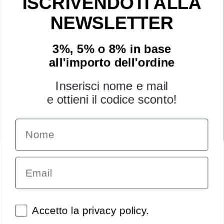
ISCRIVENDOTI ALLA
NEWSLETTER
3%, 5% o 8% in base
all'importo dell'ordine
Inserisci nome e mail
e ottieni il codice sconto!
Name
INFORMAZIONI
Chi siamo
Email
Condizioni generali
Garanzia
Richiesta assistenza tecnica
Diritto di recesso
Spunte obbligatorie
Accetto la privacy policy.
Pagamenti e spedizioni