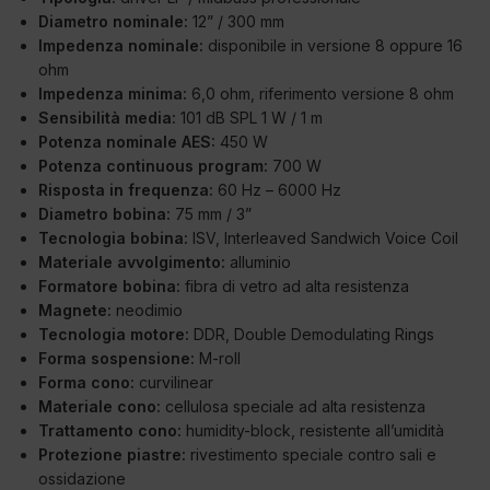
Diametro nominale:
12” / 300 mm
Impedenza nominale:
disponibile in versione 8 oppure 16
ohm
Impedenza minima:
6,0 ohm, riferimento versione 8 ohm
Sensibilità media:
101 dB SPL 1 W / 1 m
Potenza nominale AES:
450 W
Potenza continuous program:
700 W
Risposta in frequenza:
60 Hz – 6000 Hz
Diametro bobina:
75 mm / 3”
Tecnologia bobina:
ISV, Interleaved Sandwich Voice Coil
Materiale avvolgimento:
alluminio
Formatore bobina:
fibra di vetro ad alta resistenza
Magnete:
neodimio
Tecnologia motore:
DDR, Double Demodulating Rings
Forma sospensione:
M-roll
Forma cono:
curvilinear
Materiale cono:
cellulosa speciale ad alta resistenza
Trattamento cono:
humidity-block, resistente all’umidità
Protezione piastre:
rivestimento speciale contro sali e
ossidazione