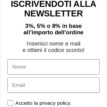
ISCRIVENDOTI ALLA
NEWSLETTER
3%, 5% o 8% in base
all'importo dell'ordine
Inserisci nome e mail
e ottieni il codice sconto!
Name
INFORMAZIONI
Chi siamo
Email
Condizioni generali
Garanzia
Richiesta assistenza tecnica
Diritto di recesso
Spunte obbligatorie
Accetto la privacy policy.
Pagamenti e spedizioni