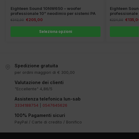
Eighteen Sound 10NW650 – woofer
Eighteen Sou
professionale 10” neodimio per sistemi PA
professionale
€
205,00
€
135,0
€
342,00
€
224,00
Seleziona opzioni
Spedizione gratuita
per ordini maggiori di € 300,00
Valutazione dei clienti
"Eccellente" 4,86/5
Assistenza telefonica lun-sab
3334188754
|
0547645626
100% Pagamenti sicuri
PayPal / Carte di credito / Bonifico