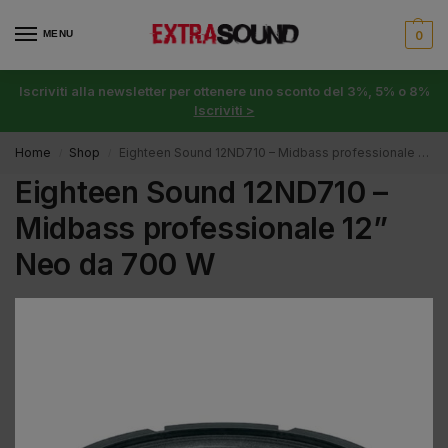
MENU
0
Iscriviti alla newsletter per ottenere uno sconto del 3%, 5% o 8%
Iscriviti >
Home
Shop
Eighteen Sound 12ND710 – Midbass professionale 12” Neo da 700 W
/
/
Eighteen Sound 12ND710 –
Midbass professionale 12”
Neo da 700 W