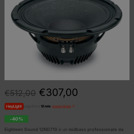
€
307,00
€
512,00
paga fino a
12 rate
,
scopri di più
-40%
Eighteen Sound 12ND710
è un
midbass professionale da