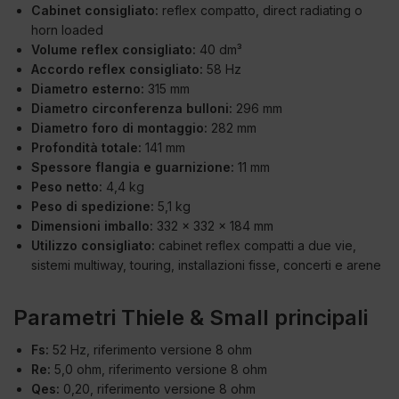
Cabinet consigliato:
reflex compatto, direct radiating o
horn loaded
Volume reflex consigliato:
40 dm³
Accordo reflex consigliato:
58 Hz
Diametro esterno:
315 mm
Diametro circonferenza bulloni:
296 mm
Diametro foro di montaggio:
282 mm
Profondità totale:
141 mm
Spessore flangia e guarnizione:
11 mm
Peso netto:
4,4 kg
Peso di spedizione:
5,1 kg
Dimensioni imballo:
332 x 332 x 184 mm
Utilizzo consigliato:
cabinet reflex compatti a due vie,
sistemi multiway, touring, installazioni fisse, concerti e arene
Parametri Thiele & Small principali
Fs:
52 Hz, riferimento versione 8 ohm
Re:
5,0 ohm, riferimento versione 8 ohm
Qes:
0,20, riferimento versione 8 ohm