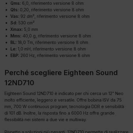
Qms:
6,0, riferimento versione 8 ohm
Qts:
0,20, riferimento versione 8 ohm
Vas:
92 dm³, riferimento versione 8 ohm
Sd:
530 cm²
Xmax:
5,0 mm
Mms:
40,0 g, riferimento versione 8 ohm
BL:
18,0 Tm, riferimento versione 8 ohm
Le:
1,0 mH, riferimento versione 8 ohm
EBP:
260 Hz, riferimento versione 8 ohm
Perché scegliere Eighteen Sound
12ND710
Eighteen Sound 12ND710 è indicato per chi cerca un 12” Neo
molto efficiente, leggero e versatile. Offre bobina ISV da 75
mm, 700 W continuous program, tecnologia DDR e sensibilità
di 101 dB. Inoltre, la risposta fino a 6000 Hz offre grande
flessibilità nei sistemi a due vie e multiway.
Rispetto a soluzioni più pesanti, 12ND710 permette di realizzare