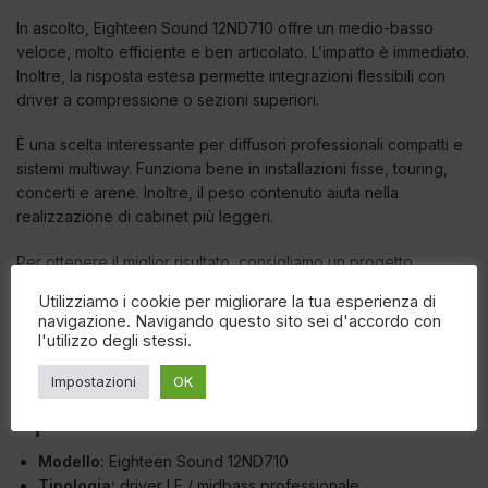
In ascolto, Eighteen Sound 12ND710 offre un medio-basso
veloce, molto efficiente e ben articolato. L’impatto è immediato.
Inoltre, la risposta estesa permette integrazioni flessibili con
driver a compressione o sezioni superiori.
È una scelta interessante per diffusori professionali compatti e
sistemi multiway. Funziona bene in installazioni fisse, touring,
concerti e arene. Inoltre, il peso contenuto aiuta nella
realizzazione di cabinet più leggeri.
Per ottenere il miglior risultato, consigliamo un progetto
accurato del cabinet. Sono importanti volume, accordo reflex,
Utilizziamo i cookie per migliorare la tua esperienza di
crossover, amplificazione e DSP. Extrasound può assisterti
navigazione. Navigando questo sito sei d'accordo con
nella scelta della versione 8 o 16 ohm, nel progetto del box e
l'utilizzo degli stessi.
nell’ottimizzazione del sistema.
Impostazioni
OK
Specifiche tecniche
Modello:
Eighteen Sound 12ND710
Tipologia:
driver LF / midbass professionale