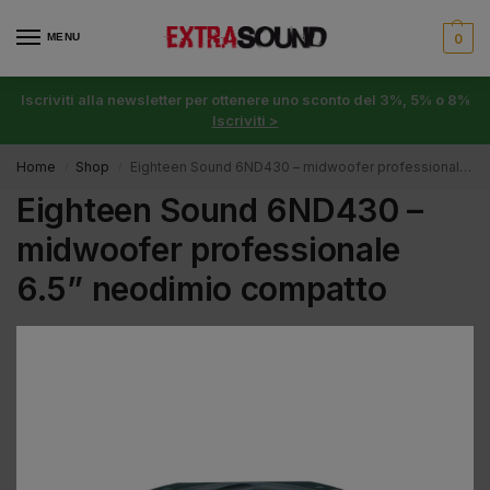
MENU
0
Iscriviti alla newsletter per ottenere uno sconto del 3%, 5% o 8%
Iscriviti >
Home
Shop
Eighteen Sound 6ND430 – midwoofer professionale 6.5” neodimio compatto
/
/
Eighteen Sound 6ND430 –
midwoofer professionale
6.5” neodimio compatto