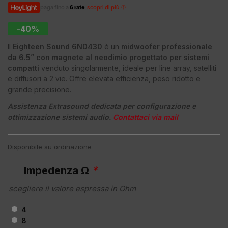
paga fino a
6 rate
,
scopri di più
-40%
Il
Eighteen Sound 6ND430
è un
midwoofer professionale
da 6.5” con magnete al neodimio progettato per sistemi
compatti
venduto singolarmente, ideale per line array, satelliti
e diffusori a 2 vie. Offre elevata efficienza, peso ridotto e
grande precisione.
Assistenza Extrasound dedicata per configurazione e
ottimizzazione sistemi audio.
Contattaci via mail
Disponibile su ordinazione
Impedenza Ω
*
scegliere il valore espressa in Ohm
4
8