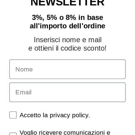
NEWSLETTER
3%, 5% o 8% in base
all'importo dell'ordine
Inserisci nome e mail
e ottieni il codice sconto!
Name
INFORMAZIONI
Chi siamo
Email
Condizioni generali
Garanzia
Richiesta assistenza tecnica
Diritto di recesso
Spunte obbligatorie
Accetto la privacy policy.
Pagamenti e spedizioni
Privacy policy
Spunte obbligatorie
Voglio ricevere comunicazioni e
Utilizzo dei cookies