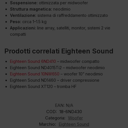
Sospensione:
ottimizzata per midwoofer
Struttura magnetica:
neodimio
Ventilazione:
sistema di raffreddamento ottimizzato
Peso:
circa 1–1.5 kg
Applicazioni:
line array, satelliti, monitor, sistemi 2 vie
compatti
Prodotti correlati Eighteen Sound
Eighteen Sound 6ND410
– midwoofer compatto
Eighteen Sound ND4015Ti2 – midwoofer neodimio
Eighteen Sound 10NW650
– woofer 10” neodimio
Eighteen Sound ND1460 – driver compressione
Eighteen Sound XT120 – tromba HF
EAN:
N/A
COD:
18-6ND430
Categoria:
Woofer
Marchio:
Eighteen Sound