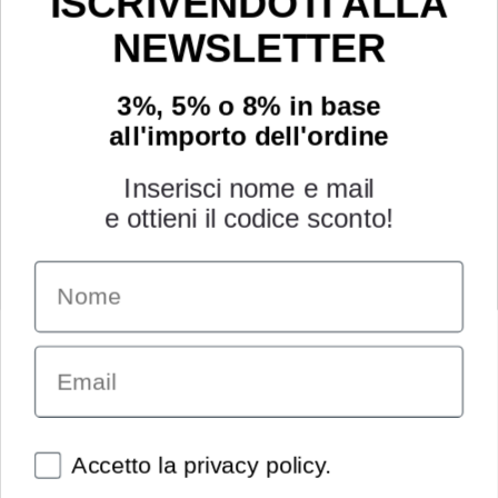
ISCRIVENDOTI ALLA
NEWSLETTER
3%, 5% o 8% in base
all'importo dell'ordine
Inserisci nome e mail
e ottieni il codice sconto!
Name
INFORMAZIONI
Chi siamo
Email
Condizioni generali
Garanzia
Richiesta assistenza tecnica
Diritto di recesso
Spunte obbligatorie
Accetto la privacy policy.
Pagamenti e spedizioni