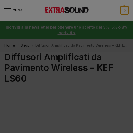
MENU
0
Iscriviti alla newsletter per ottenere uno sconto del 3%, 5% o 8%
Iscriviti >
Home
Shop
Diffusori Amplificati da Pavimento Wireless – KEF LS60
/
/
Diffusori Amplificati da
Pavimento Wireless – KEF
LS60