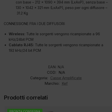
con base – 212 x 1090 x 394 mm (LxAxP), senza base –
130 x 1042 x 321 mm (LxAxP), peso per ogni diffusore –
31.2 Kg
CONNESSIONE FRA I DUE DIFFUSORI:
Wireless:
Tutte le sorgenti vengono ricampionate a 96
kHz/24bit PCM
Cablato RJ45:
Tutte le sorgenti vengono ricampionate a
192 kHz/24 bit PCM
EAN:
N/A
COD:
N/A
Categoria:
Casse Amplificate
Marchio:
Kef
Prodotti correlati
PRONTA CONSEGNA