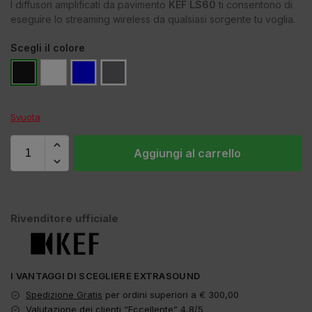
I diffusori amplificati da pavimento
KEF LS60
ti consentono di
eseguire lo streaming wireless da qualsiasi sorgente tu voglia.
Scegli il colore
Svuota
Aggiungi al carrello
Rivenditore ufficiale
I VANTAGGI DI SCEGLIERE EXTRASOUND
Spedizione Gratis
per ordini superiori a € 300,00
Valutazione dei clienti “Eccellente” 4,8/5