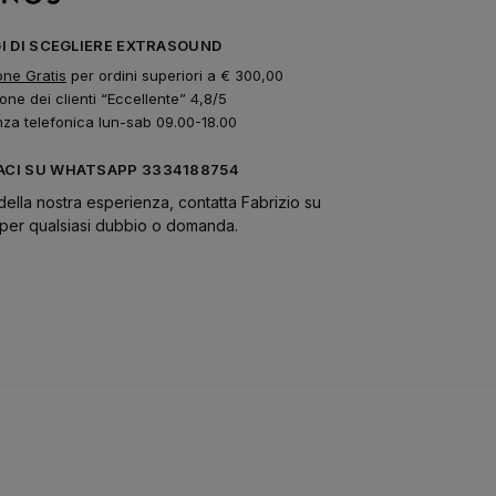
GI DI SCEGLIERE EXTRASOUND
one Gratis
per ordini superiori a € 300,00
one dei clienti “Eccellente” 4,8/5
nza telefonica lun-sab 09.00-18.00
CI SU WHATSAPP 3334188754
della nostra esperienza, contatta Fabrizio su
er qualsiasi dubbio o domanda.