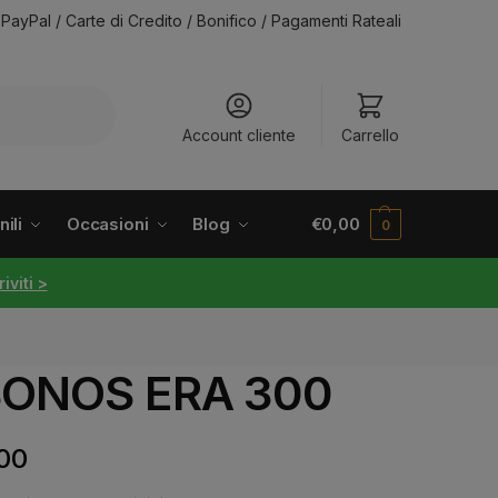
PayPal / Carte di Credito / Bonifico / Pagamenti Rateali
Account cliente
Carrello
ili
Occasioni
Blog
€
0,00
0
riviti >
– SONOS ERA 300
00