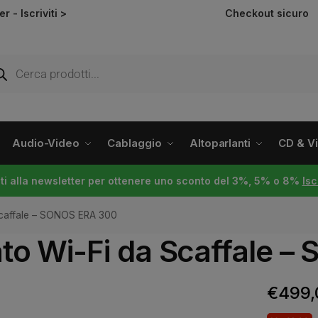
ter -
Iscriviti >
Checkout sicuro
Audio-Video
Cablaggio
Altoparlanti
CD & Vin
viti alla newsletter per ottenere uno sconto del 3%, 5% o 8%
Isc
 Scaffale – SONOS ERA 300
ato Wi-Fi da Scaffale 
€
499,