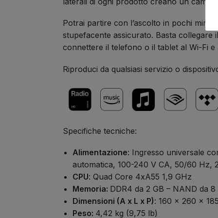
laterali di ogni prodotto creano un camp
Potrai partire con l’ascolto in pochi minut
stupefacente assicurato. Basta collegare i
connettere il telefono o il tablet al Wi-Fi 
Riproduci da qualsiasi servizio o dispositiv
Specifiche tecniche:
Alimentazione
: Ingresso universale 
automatica, 100-240 V CA, 50/60 Hz, 2
CPU
: Quad Core 4xA55 1,9 GHz
Memoria:
DDR4 da 2 GB – NAND da 8
Dimensioni (A x L x P)
: 160 x 260 x 185
Peso:
4,42 kg (9,75 lb)