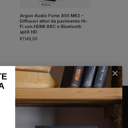
Argon Audio Forte A55 MK2 –
Diffusori attivi da pavimento Hi-
Fi con HDMI ARC e Bluetooth
aptX HD
€
1.149,00
lun-sab
100% Pagamenti sicuri
TE
26
PayPal / Carte di credito / Bonifico
A
INFORMAZIONI
Chi siamo
Condizioni generali