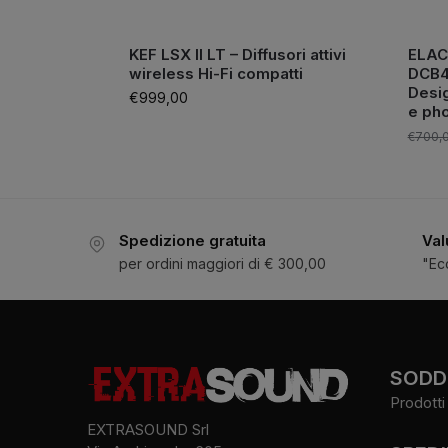
KEF LSX II LT – Diffusori attivi
ELAC
wireless Hi-Fi compatti
DCB41
Desi
€
999,00
e ph
€
700,
Spedizione gratuita
Val
per ordini maggiori di € 300,00
"Ec
SODDI
Prodotti 
EXTRASOUND Srl