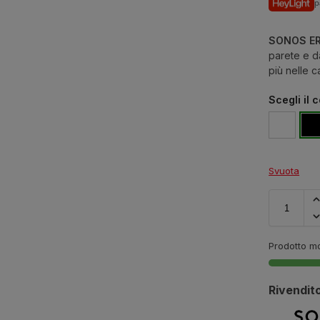
p
SONOS ER
parete e d
più nelle c
Scegli il 
Svuota
Prodotto mo
Rivendito