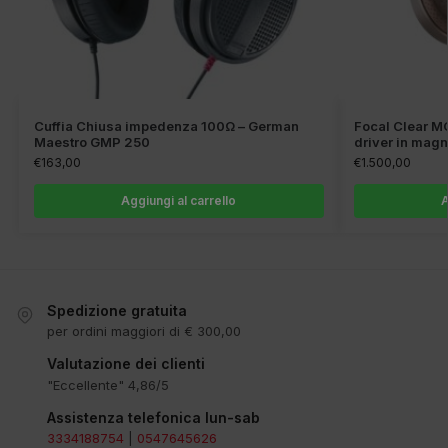
Cuffia Chiusa impedenza 100Ω – German
Focal Clear MG
Maestro GMP 250
driver in mag
€
163,00
€
1.500,00
Aggiungi al carrello
A
Spedizione gratuita
per ordini maggiori di € 300,00
Valutazione dei clienti
"Eccellente" 4,86/5
Assistenza telefonica lun-sab
3334188754
|
0547645626