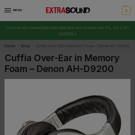
MENU
0
Iscriviti alla newsletter per ottenere uno sconto del 3%, 5% o 8%
Iscriviti >
Home
Shop
Cuffia Over-Ear in Memory Foam – Denon AH-D9200
/
/
Cuffia Over-Ear in Memory
Foam – Denon AH-D9200