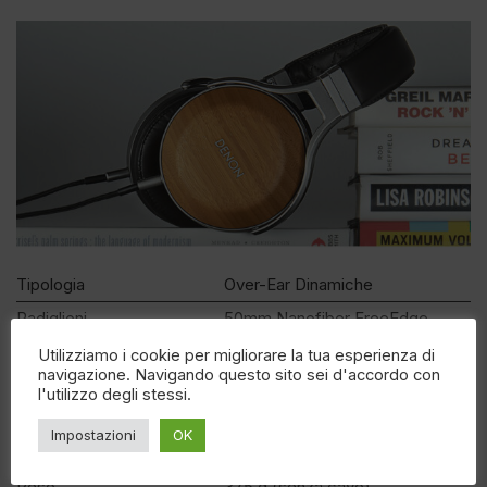
Tipologia
Over-Ear Dinamiche
Padiglioni
50mm Nanofiber FreeEdge
Risposta in frequenza
5 – 56,000 Hz
Utilizziamo i cookie per migliorare la tua esperienza di
navigazione. Navigando questo sito sei d'accordo con
Potenza massima input
1,800 mW
l'utilizzo degli stessi.
Impedenza
24 Ω
Impostazioni
OK
Sensibilità
105 dB/mW
Peso
375 g (senza cavo)