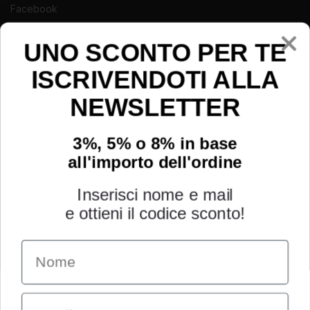
Facebook
Instagram
Youtube
UNO SCONTO PER TE
ISCRIVENDOTI ALLA
NEWSLETTER
3%, 5% o 8% in base
all'importo dell'ordine
Inserisci nome e mail
e ottieni il codice sconto!
Name
INFORMAZIONI
Chi siamo
Email
Condizioni generali