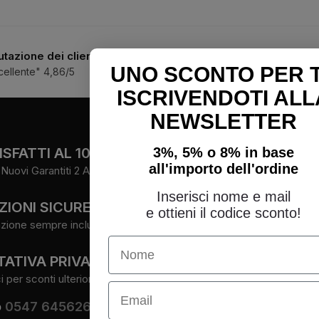
utazione dei clienti
Assistenza telefonica 
UNO SCONTO PER 
cellente" 4,86/5
3334188754
|
05476456
ISCRIVENDOTI ALL
NEWSLETTER
FOLLOW
3%, 5% o 8% in base
SFATTI AL 100%
all'importo dell'ordine
Nuovi Garantiti 2 Anni.
Facebook
Instagram
Inserisci nome e mail
ZIONI SICURE
Youtube
e ottieni il codice sconto!
zione sempre inclusa.
Name
ATIVA PRIVATA
per sconti ulteriori.
Email
o
0547 645626