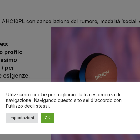
 AHC10PL con cancellazione del rumore, modalità ‘social’
ess
o profilo
Masimo
) per
e esigenze.
aster per
paziosa.
Utilizziamo i cookie per migliorare la tua esperienza di
navigazione. Navigando questo sito sei d'accordo con
l'utilizzo degli stessi.
Impostazioni
OK