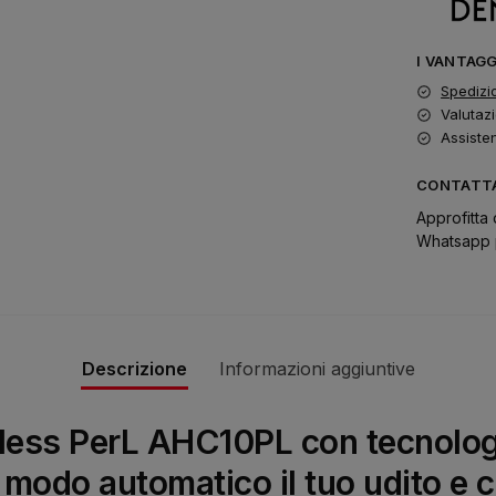
I VANTAG
Spedizi
Valutazi
Assiste
CONTATTA
Approfitta 
Whatsapp p
Descrizione
Informazioni aggiuntive
reless PerL AHC10PL con tecnolog
 modo automatico il tuo udito e c