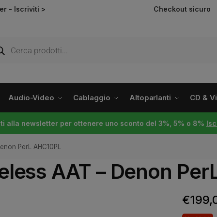
ter -
Iscriviti >
Checkout sicuro
Audio-Video
Cablaggio
Altoparlanti
CD & Vin
viti alla newsletter per ottenere uno sconto del 3%, 5% o 8%
Isc
 Denon PerL AHC10PL
ireless AAT – Denon Pe
€
199,