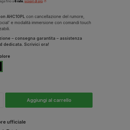
aga fino a
6 rate
,
scopri di più
on AHC10PL
con cancellazione del rumore,
social’ e modalità immersione con comandi touch
abili.
zione – consegna garantita – assistenza
 dedicata. Scrivici ora!
colore
Aggiungi al carrello
re ufficiale