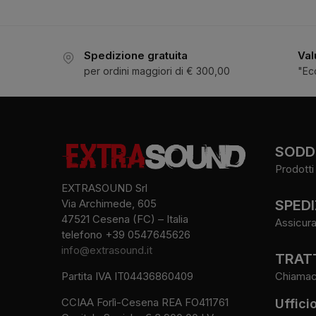
Spedizione gratuita
Val
per ordini maggiori di € 300,00
"Ec
SODDI
Prodotti 
EXTRASOUND Srl
SPEDI
Via Archimede, 605
47521 Cesena (FC) – Italia
Assicura
telefono +39 0547645626
info@extrasound.it
TRATT
Chiamaci 
Partita IVA IT04436860409
CCIAA Forlì-Cesena REA FO411761
Uffici