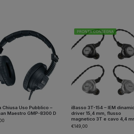
PRONTA CONSEGNA
a Chiusa Uso Pubblico –
iBasso 3T-154 – IEM dinamic
an Maestro GMP-8300 D
driver 15,4 mm, flusso
magnetico 3T e cavo 4,4 
00
€
149,00