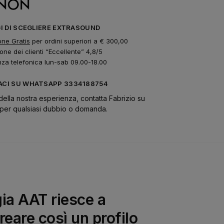
GI DI SCEGLIERE EXTRASOUND
one Gratis
per ordini superiori a € 300,00
one dei clienti “Eccellente” 4,8/5
nza telefonica lun-sab 09.00-18.00
CI SU WHATSAPP 3334188754
della nostra esperienza, contatta Fabrizio su
er qualsiasi dubbio o domanda.
ia AAT riesce a
reare così un profilo