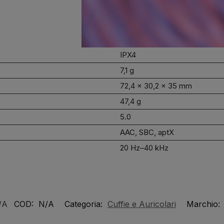
IPX4
7,1 g
72,4 x 30,2 x 35 mm
47,4 g
5.0
AAC, SBC, aptX
20 Hz–40 kHz
/A
COD:
N/A
Categoria:
Cuffie e Auricolari
Marchio: