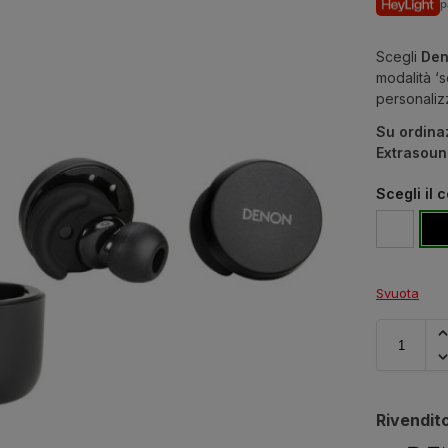
p
Scegli
Den
modalità ‘
personalizz
Su ordina
Extrasound
Scegli il 
Svuota
Rivendito