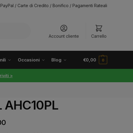
PayPal / Carte di Credito / Bonifico / Pagamenti Rateali
Account cliente
Carrello
ili
Occasioni
Blog
€
0,00
0
riviti >
rL AHC10PL
00