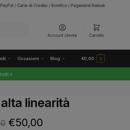
PayPal / Carte di Credito / Bonifico / Pagamenti Rateali
Account cliente
Carrello
ili
Occasioni
Blog
€
0,00
0
riviti >
ta linearità
€
50,00
00