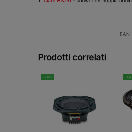
Ciare HS251
– subwoofer doppia bobin
EAN
Prodotti correlati
-40%
-4