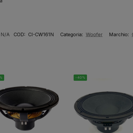
a
:
N/A
COD:
CI-CW161N
Categoria:
Woofer
Marchio:
0%
-40%