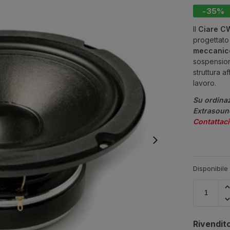
-35%
Il
Ciare C
progettato
meccanico
sospension
struttura a
lavoro.
Su ordinaz
Extrasound
Contattaci
Disponibile
Rivendito