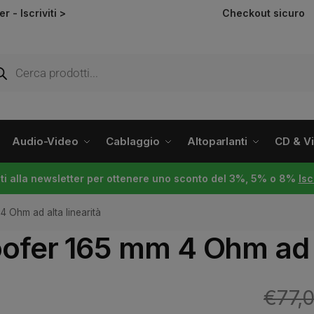
ter -
Iscriviti >
Checkout sicuro
Audio-Video
Cablaggio
Altoparlanti
CD & Vin
viti alla newsletter per ottenere uno sconto del 3%, 5% o 8%
Isc
 Ohm ad alta linearità
fer 165 mm 4 Ohm ad al
€
77,