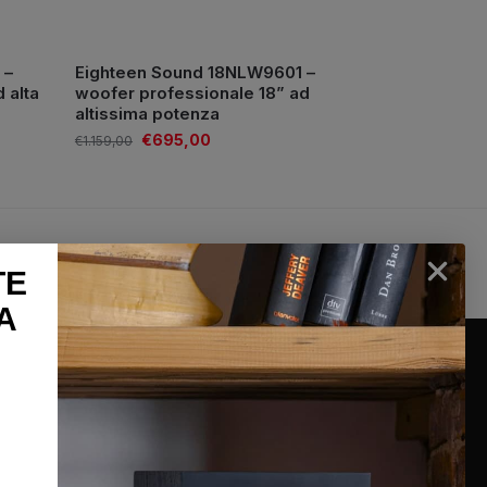
 –
Eighteen Sound 18NLW9601 –
 alta
woofer professionale 18” ad
altissima potenza
€
695,00
€
1.159,00
lun-sab
100% Pagamenti sicuri
TE
26
PayPal / Carte di credito / Bonifico
A
INFORMAZIONI
Chi siamo
Condizioni generali