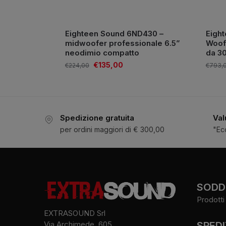
Eighteen Sound 6ND430 –
Eigh
midwoofer professionale 6.5”
Woof
neodimio compatto
da 3
€
135,00
€
224,00
€
793,
Spedizione gratuita
Val
per ordini maggiori di € 300,00
"Ec
SODDI
Prodotti 
EXTRASOUND Srl
SPEDI
Via Archimede, 605