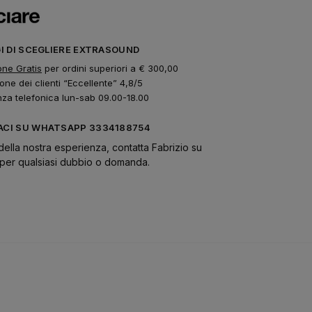
GI DI SCEGLIERE EXTRASOUND
one Gratis
per ordini superiori a € 300,00
one dei clienti “Eccellente” 4,8/5
nza telefonica lun-sab 09.00-18.00
CI SU WHATSAPP 3334188754
della nostra esperienza, contatta Fabrizio su
er qualsiasi dubbio o domanda.