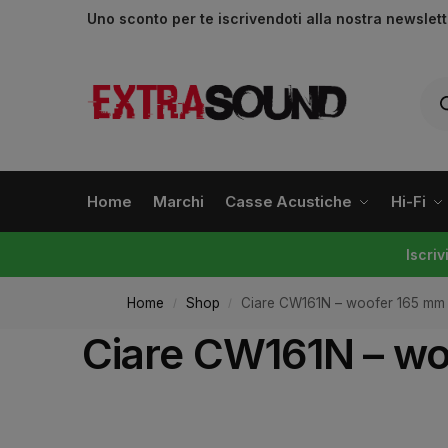
Uno sconto per te iscrivendoti alla nostra newslet
Home
Marchi
Casse Acustiche
Hi-Fi
Iscri
Home
Shop
Ciare CW161N – woofer 165 mm 4
/
/
Ciare CW161N – woo