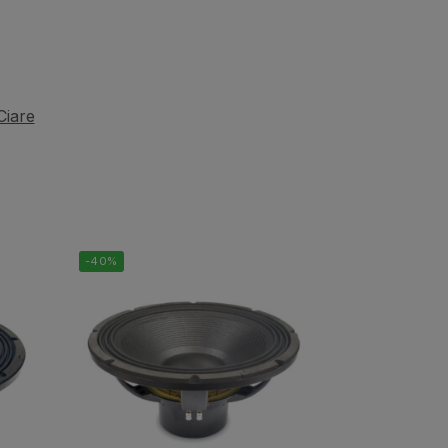
Ciare
-40%