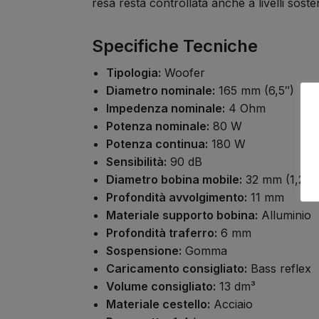
resa resta controllata anche a livelli sost
Specifiche Tecniche
Tipologia:
Woofer
Diametro nominale:
165 mm (6,5″)
Impedenza nominale:
4 Ohm
Potenza nominale:
80 W
Potenza continua:
180 W
Sensibilità:
90 dB
Diametro bobina mobile:
32 mm (1,25″
Profondità avvolgimento:
11 mm
Materiale supporto bobina:
Alluminio
Profondità traferro:
6 mm
Sospensione:
Gomma
Caricamento consigliato:
Bass reflex
Volume consigliato:
13 dm³
Materiale cestello:
Acciaio